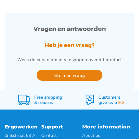
Vragen en antwoorden
Heb je een vraag?
Wees de eerste om iets te vragen over dit product
Stel een vraag
0,
Free
shipping
Customers
&
returns
give us a
9.2
Ergowerken
Support
More information
Zinkstraat 53 A
Contact
About us