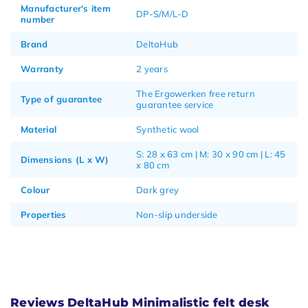
Manufacturer's item
DP-S/M/L-D
number
Brand
DeltaHub
Warranty
2 years
The Ergowerken free return
Type of guarantee
guarantee service
Material
Synthetic wool
S: 28 x 63 cm | M: 30 x 90 cm | L: 45
Dimensions (L x W)
x 80 cm
Colour
Dark grey
Properties
Non-slip underside
Reviews DeltaHub Minimalistic felt desk