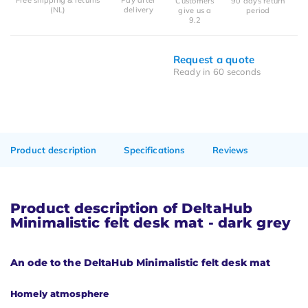
Free shipping & returns
Pay after
Customers
90 days return
(NL)
delivery
give us a
period
9.2
Request a quote
Ready in 60 seconds
Product description
Specifications
Reviews
Product description of DeltaHub
Minimalistic felt desk mat - dark grey
An ode to the DeltaHub Minimalistic felt desk mat
Homely atmosphere