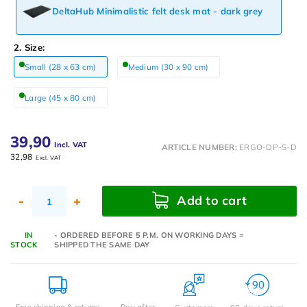
DeltaHub Minimalistic felt desk mat - dark grey
2. Size:
Small (28 x 63 cm)
Medium (30 x 90 cm)
Large (45 x 80 cm)
39,90
Incl. VAT
ARTICLE NUMBER:
ERGO-DP-S-D
32,98
Excl. VAT
Add to cart
-
+
IN
- ORDERED BEFORE 5 P.M. ON WORKING DAYS =
STOCK
SHIPPED THE SAME DAY