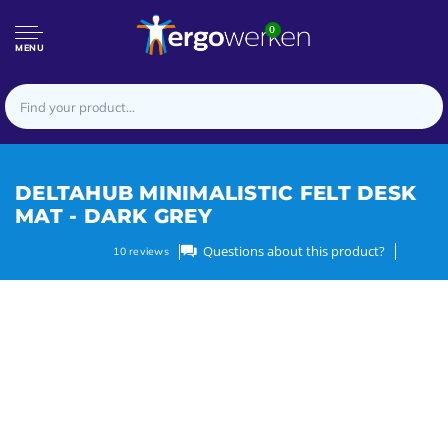
0
MENU
DELTAHUB MINIMALISTIC FELT DESK
MAT - DARK GREY
Questions about this product?
10
reviews