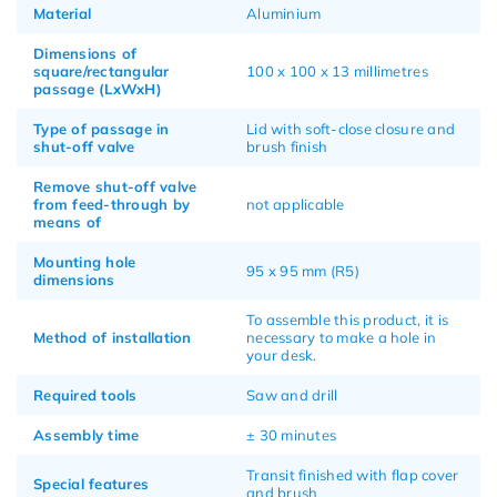
Material
Aluminium
Dimensions of
square/rectangular
100 x 100 x 13 millimetres
passage (LxWxH)
Type of passage in
Lid with soft-close closure and
shut-off valve
brush finish
Remove shut-off valve
from feed-through by
not applicable
means of
Mounting hole
95 x 95 mm (R5)
dimensions
To assemble this product, it is
Method of installation
necessary to make a hole in
your desk.
Required tools
Saw and drill
Assembly time
± 30 minutes
Transit finished with flap cover
Special features
and brush