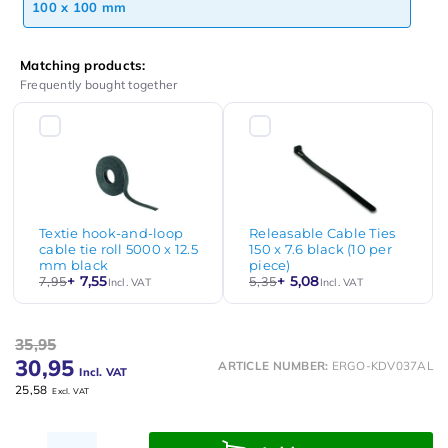
100 x 100 mm
Matching products:
Frequently bought together
Textie hook-and-loop
Releasable Cable Ties
cable tie roll 5000 x 12.5
150 x 7.6 black (10 per
mm black
piece)
+ 7,55
+ 5,08
7,95
5,35
Incl. VAT
Incl. VAT
35,95
30,95
ARTICLE NUMBER:
ERGO-KDV037AL
Incl. VAT
25,58
Excl. VAT