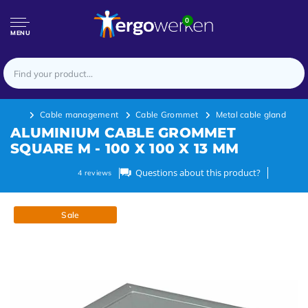
0
MENU
Cable management
Cable Grommet
Metal cable gland
ALUMINIUM CABLE GROMMET
SQUARE M - 100 X 100 X 13 MM
Questions about this product?
4
reviews
Sale