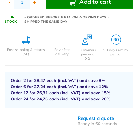
Add to cart
-
+
IN
- ORDERED BEFORE 5 P.M. ON WORKING DAYS =
STOCK
SHIPPED THE SAME DAY
Free shipping & returns
Pay after
Customers
90 days return
(NL)
delivery
give us a
period
9.2
Order 2 for
28,47
each (incl. VAT) and save
8%
Order 6 for
27,24
each (incl. VAT) and save
12%
Order 12 for
26,31
each (incl. VAT) and save
15%
Order 24 for
24,76
each (incl. VAT) and save
20%
Request a quote
Ready in 60 seconds