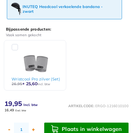
INUTEQ Headcool verkoelende bandana -
zwart
Bijpassende producten:
Vaak samen gekocht
Wristcool Pro zilver (Set)
+ 25,60
26,95
Incl. btw
19,95
Incl. btw
ARTIKELCODE:
ERGO-1216010100
16,49
Excl. btw
Plaats in winkelwagen
-
+