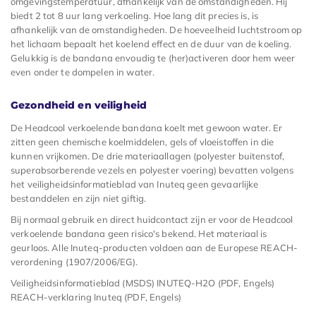
omgevingstemperatuur, afhankelijk van de omstandigheden. Hij
biedt 2 tot 8 uur lang verkoeling. Hoe lang dit precies is, is
afhankelijk van de omstandigheden. De hoeveelheid luchtstroom op
het lichaam bepaalt het koelend effect en de duur van de koeling.
Gelukkig is de bandana envoudig te (her)activeren door hem weer
even onder te dompelen in water.
Gezondheid en veiligheid
De Headcool verkoelende bandana koelt met gewoon water. Er
zitten geen chemische koelmiddelen, gels of vloeistoffen in die
kunnen vrijkomen. De drie materiaallagen (polyester buitenstof,
superabsorberende vezels en polyester voering) bevatten volgens
het veiligheidsinformatieblad van Inuteq geen gevaarlijke
bestanddelen en zijn niet giftig.
Bij normaal gebruik en direct huidcontact zijn er voor de Headcool
verkoelende bandana geen risico's bekend. Het materiaal is
geurloos. Alle Inuteq-producten voldoen aan de Europese REACH-
verordening (1907/2006/EG).
Veiligheidsinformatieblad (MSDS) INUTEQ-H2O (PDF, Engels)
REACH-verklaring Inuteq (PDF, Engels)