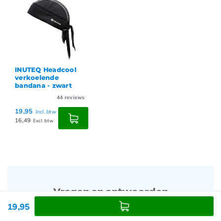
INUTEQ Headcool
verkoelende
bandana - zwart
44
reviews
19,95
Incl. btw
16,49
Excl. btw
Vragen en antwoorden
19,95
Heb je een vraag?