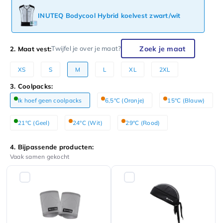
INUTEQ Bodycool Hybrid koelvest zwart/wit
Zoek je maat
Twijfel je over je maat?
2. Maat vest:
XS
S
M
L
XL
2XL
3. Coolpacks:
Ik hoef geen coolpacks
6,5°C (Oranje)
15°C (Blauw)
21°C (Geel)
24°C (Wit)
29°C (Rood)
4. Bijpassende producten:
Vaak samen gekocht