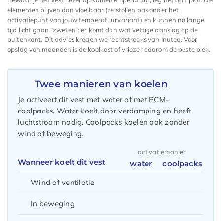
Bewaar je het vest liever op kamertemperatuur, leg het dan plat. De
elementen blijven dan vloeibaar (ze stollen pas onder het
activatiepunt van jouw temperatuurvariant) en kunnen na lange
tijd licht gaan “zweten”: er komt dan wat vettige aanslag op de
buitenkant. Dit advies kregen we rechtstreeks van Inuteq. Voor
opslag van maanden is de koelkast of vriezer daarom de beste plek.
Twee manieren van koelen
Je activeert dit vest met water of met PCM-
coolpacks. Water koelt door verdamping en heeft
luchtstroom nodig. Coolpacks koelen ook zonder
wind of beweging.
activatiemanier
Wanneer koelt dit vest
water
coolpacks
Wind of ventilatie
In beweging