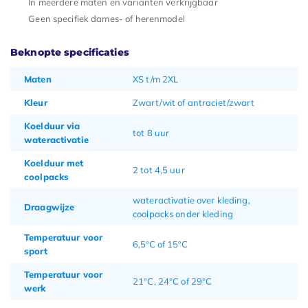
In meerdere maten en varianten verkrijgbaar
Geen specifiek dames- of herenmodel
Beknopte specificaties
Maten
XS t/m 2XL
Kleur
Zwart/wit of antraciet/zwart
Koelduur via
tot 8 uur
wateractivatie
Koelduur met
2 tot 4,5 uur
coolpacks
wateractivatie over kleding,
Draagwijze
coolpacks onder kleding
Temperatuur voor
6,5ºC of 15ºC
sport
Temperatuur voor
21°C, 24°C of 29°C
werk