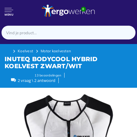
0
MENU
Koelvest
Motor koelvesten
INUTEQ BODYCOOL HYBRID
KOELVEST ZWART/WIT
13
beoordelingen
2 vraag \ 2 antwoord