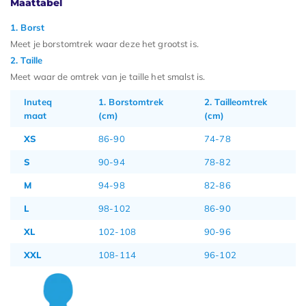
Maattabel
1. Borst
Meet je borstomtrek waar deze het grootst is.
2. Taille
Meet waar de omtrek van je taille het smalst is.
Inuteq
1. Borstomtrek
2. Tailleomtrek
maat
(cm)
(cm)
XS
86-90
74-78
S
90-94
78-82
M
94-98
82-86
L
98-102
86-90
XL
102-108
90-96
XXL
108-114
96-102