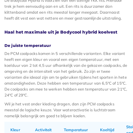
De Bodycool Hybrid is voorzien van een stevige YKK rits. Hierdoor
trek je hem eenvoudig aan en uit. Een rits is duurzamer dan
klittenband omdat een rits meestal langer meegaat. Daarnaast
heeft dit vest een wat nettere en meer gestroomlijnde uitstraling.
Haal het maximale uit je Bodycool hybrid koelvest
De juiste temperatuur
De PCM coolpacks komen in 5 verschillende varianten. Elke variant
heeft een eigen kleur en vooral een eigen temperatuur, met een
koelduur van 2 tot 4,5 uur afhankelijk van de gekozen coolpacks, de
omgeving en de intensiteit van het gebruik. Zo zijn er twee
varianten die ideaal zijn om te gebruiken tijdens het sporten in hete
omstandigheden. Deze hebben een temperatuur van 6,5ºC of 15ºC.
De coolpacks om mee te werken hebben een temperatuur van 21ºC,
24ºC of 29ºC.
Wil je het vest onder kleding dragen, dan zijn PCM coolpacks
meestal de logische keuze. Voor wateractivatie is luchtstroom
namelijk belangrijk om goed te blijven koelen.
Sto
Kleur
Activiteit
Temperatuur
Koeltijd
ond