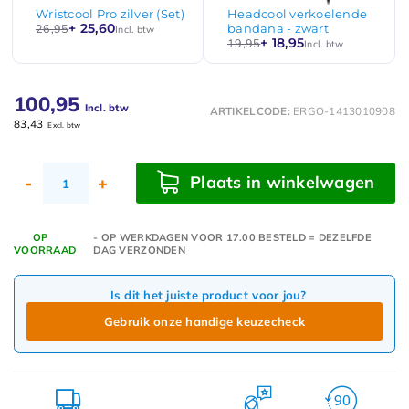
Wristcool Pro zilver (Set)
Headcool verkoelende
+ 25,60
26,95
bandana - zwart
Incl. btw
+ 18,95
19,95
Incl. btw
100,95
Incl. btw
ARTIKELCODE:
ERGO-1413010908
83,43
Excl. btw
Plaats in winkelwagen
-
+
OP
- OP WERKDAGEN VOOR 17.00 BESTELD = DEZELFDE
VOORRAAD
DAG VERZONDEN
Is dit het juiste product voor jou?
Gebruik onze handige keuzecheck