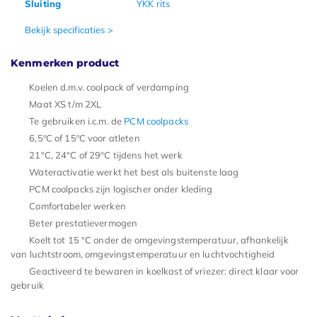
Sluiting
YKK rits
Bekijk specificaties >
Kenmerken product
Koelen d.m.v. coolpack of verdamping
Maat XS t/m 2XL
Te gebruiken i.c.m. de
PCM coolpacks
6,5ºC of 15ºC voor atleten
21°C, 24°C of 29°C tijdens het werk
Wateractivatie werkt het best als buitenste laag
PCM coolpacks zijn logischer onder kleding
Comfortabeler werken
Beter prestatievermogen
Koelt tot 15 °C onder de omgevingstemperatuur, afhankelijk
van luchtstroom, omgevingstemperatuur en luchtvochtigheid
Geactiveerd te bewaren in koelkast of vriezer: direct klaar voor
gebruik