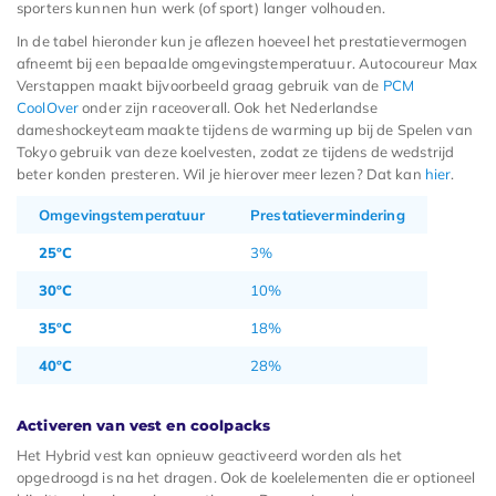
sporters kunnen hun werk (of sport) langer volhouden.
In de tabel hieronder kun je aflezen hoeveel het prestatievermogen
afneemt bij een bepaalde omgevingstemperatuur. Autocoureur Max
Verstappen maakt bijvoorbeeld graag gebruik van de
PCM
CoolOver
onder zijn raceoverall. Ook het Nederlandse
dameshockeyteam maakte tijdens de warming up bij de Spelen van
Tokyo gebruik van deze koelvesten, zodat ze tijdens de wedstrijd
beter konden presteren. Wil je hierover meer lezen? Dat kan
hier
.
Omgevingstemperatuur
Prestatievermindering
25ºC
3%
30ºC
10%
35ºC
18%
40ºC
28%
Activeren van vest en coolpacks
Het Hybrid vest kan opnieuw geactiveerd worden als het
opgedroogd is na het dragen. Ook de koelelementen die er optioneel