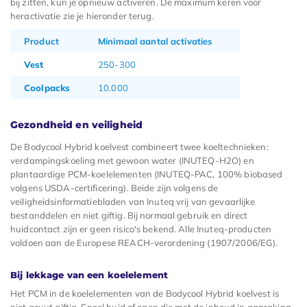
bij zitten, kun je opnieuw activeren. De maximum keren voor
heractivatie zie je hieronder terug.
Product
Minimaal aantal activaties
Vest
250-300
Coolpacks
10.000
Gezondheid en veiligheid
De Bodycool Hybrid koelvest combineert twee koeltechnieken:
verdampingskoeling met gewoon water (INUTEQ-H2O) en
plantaardige PCM-koelelementen (INUTEQ-PAC, 100% biobased
volgens USDA-certificering). Beide zijn volgens de
veiligheidsinformatiebladen van Inuteq vrij van gevaarlijke
bestanddelen en niet giftig. Bij normaal gebruik en direct
huidcontact zijn er geen risico's bekend. Alle Inuteq-producten
voldoen aan de Europese REACH-verordening (1907/2006/EG).
Bij lekkage van een koelelement
Het PCM in de koelelementen van de Bodycool Hybrid koelvest is