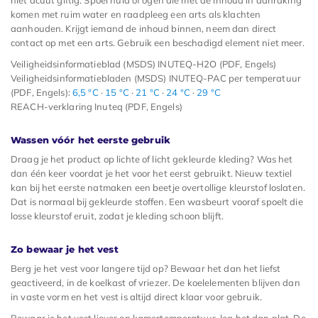
niet acuut giftig. Spoel huid of ogen die met de inhoud in aanraking
komen met ruim water en raadpleeg een arts als klachten
aanhouden. Krijgt iemand de inhoud binnen, neem dan direct
contact op met een arts. Gebruik een beschadigd element niet meer.
Veiligheidsinformatieblad (MSDS) INUTEQ-H2O (PDF, Engels)
Veiligheidsinformatiebladen (MSDS) INUTEQ-PAC per temperatuur
(PDF, Engels):
6,5 °C
·
15 °C
·
21 °C
·
24 °C
·
29 °C
REACH-verklaring Inuteq (PDF, Engels)
Wassen vóór het eerste gebruik
Draag je het product op lichte of licht gekleurde kleding? Was het
dan één keer voordat je het voor het eerst gebruikt. Nieuw textiel
kan bij het eerste natmaken een beetje overtollige kleurstof loslaten.
Dat is normaal bij gekleurde stoffen. Een wasbeurt vooraf spoelt die
losse kleurstof eruit, zodat je kleding schoon blijft.
Zo bewaar je het vest
Berg je het vest voor langere tijd op? Bewaar het dan het liefst
geactiveerd, in de koelkast of vriezer. De koelelementen blijven dan
in vaste vorm en het vest is altijd direct klaar voor gebruik.