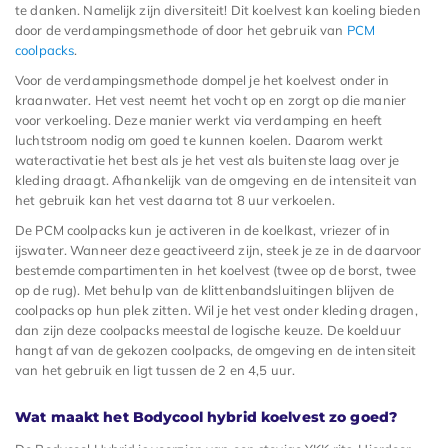
te danken. Namelijk zijn diversiteit! Dit koelvest kan koeling bieden
door de verdampingsmethode of door het gebruik van
PCM
coolpacks
.
Voor de verdampingsmethode dompel je het koelvest onder in
kraanwater. Het vest neemt het vocht op en zorgt op die manier
voor verkoeling. Deze manier werkt via verdamping en heeft
luchtstroom nodig om goed te kunnen koelen. Daarom werkt
wateractivatie het best als je het vest als buitenste laag over je
kleding draagt. Afhankelijk van de omgeving en de intensiteit van
het gebruik kan het vest daarna tot 8 uur verkoelen.
De PCM coolpacks kun je activeren in de koelkast, vriezer of in
ijswater. Wanneer deze geactiveerd zijn, steek je ze in de daarvoor
bestemde compartimenten in het koelvest (twee op de borst, twee
op de rug). Met behulp van de klittenbandsluitingen blijven de
coolpacks op hun plek zitten. Wil je het vest onder kleding dragen,
dan zijn deze coolpacks meestal de logische keuze. De koelduur
hangt af van de gekozen coolpacks, de omgeving en de intensiteit
van het gebruik en ligt tussen de 2 en 4,5 uur.
Wat maakt het Bodycool hybrid koelvest zo goed?