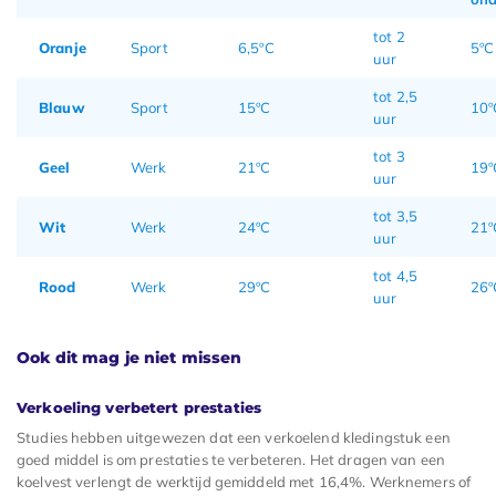
tot 2
Oranje
Sport
6,5ºC
5ºC
uur
tot 2,5
Blauw
Sport
15ºC
10º
uur
tot 3
Geel
Werk
21ºC
19º
uur
tot 3,5
Wit
Werk
24ºC
21º
uur
tot 4,5
Rood
Werk
29ºC
26º
uur
Ook dit mag je niet missen
Verkoeling verbetert prestaties
Studies hebben uitgewezen dat een verkoelend kledingstuk een
goed middel is om prestaties te verbeteren. Het dragen van een
koelvest verlengt de werktijd gemiddeld met 16,4%. Werknemers of