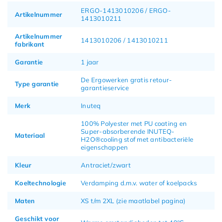
ERGO-1413010206 / ERGO-
Artikelnummer
1413010211
Artikelnummer
1413010206 / 1413010211
fabrikant
Garantie
1 jaar
De Ergowerken gratis retour-
Type garantie
garantieservice
Merk
Inuteq
100% Polyester met PU coating en
Super-absorberende INUTEQ-
Materiaal
H2O®cooling stof met antibacteriële
eigenschappen
Kleur
Antraciet/zwart
Koeltechnologie
Verdamping d.m.v. water of koelpacks
Maten
XS t/m 2XL (zie maatlabel pagina)
Geschikt voor