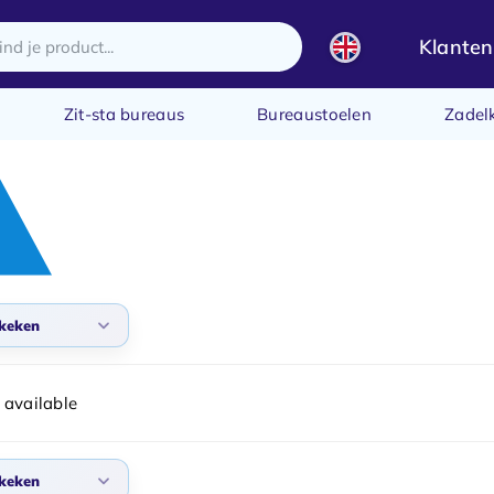
Klanten
Zit-sta bureaus
Bureaustoelen
Zadel
keken
daard
 available
 bekeken
ste producten
keken
te prijs