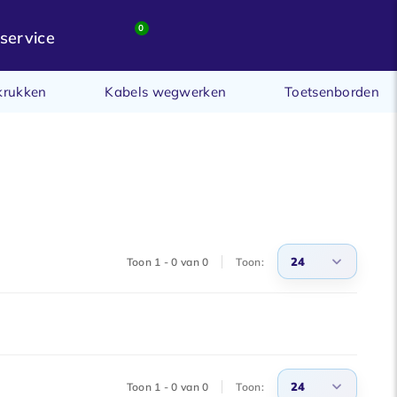
0
service
krukken
Kabels wegwerken
Toetsenborden
24
Toon 1 - 0 van 0
Toon:
3
6
9
24
Toon 1 - 0 van 0
Toon:
12