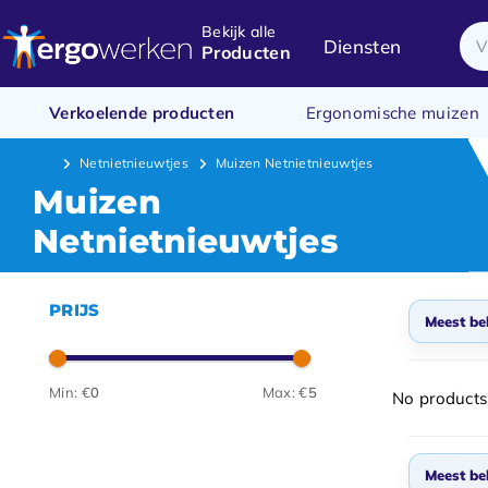
Bekijk alle
Diensten
Producten
Verkoelende producten
Ergonomische muizen
Netnietnieuwtjes
Muizen Netnietnieuwtjes
Muizen
Netnietnieuwtjes
PRIJS
Meest be
Stan
Min: €
0
Max: €
5
No products
Meest
Nieuw
Meest be
Laags