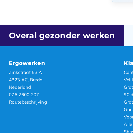
Hoogs
Stan
Meest
Nieuw
Overal gezonder werken
Laags
Hoogs
Ergowerken
Kl
Zinkstraat 53 A
Con
4823 AC, Breda
Veil
Nederland
Grat
076 2600 207
90 d
Routebeschrijving
Grat
Gara
Voor
Alle
Sho