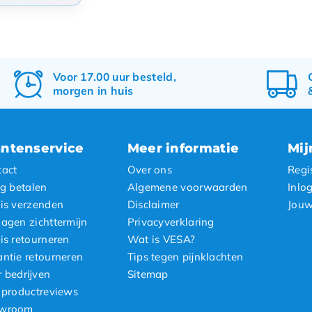
te prijs
daard
 bekeken
ste producten
Voor 17.00 uur besteld,
morgen in huis
te prijs
te prijs
antenservice
Meer informatie
Mij
tact
Over ons
Regi
ig betalen
Algemene voorwaarden
Inlo
is verzenden
Disclaimer
Jouw
agen zichttermijn
Privacyverklaring
is retourneren
Wat is VESA?
ntie retourneren
Tips tegen pijnklachten
 bedrijven
Sitemap
 productreviews
wroom