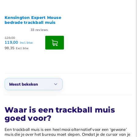
Kensington Expert Mouse
bedrade trackball muis
33
reviews
129,00
119,00
Incl. btw
98,35
Excl. btw
Meest bekeken
Standaard
Waar is een trackball muis
Meest bekeken
goed voor?
Nieuwste producten
Laagste prijs
Een trackball muis is een heel mooi alternatief voor een ‘gewone’
muis die je over het bureau moet slepen. Omdat je de cursor van je