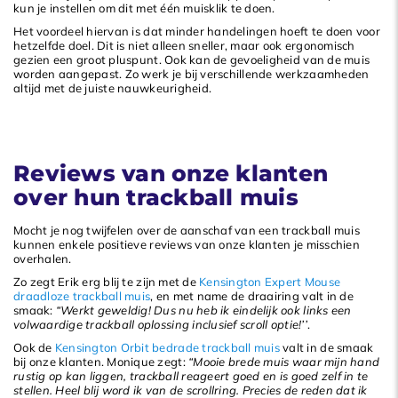
kun je instellen om dit met één muisklik te doen.
Het voordeel hiervan is dat minder handelingen hoeft te doen voor
hetzelfde doel. Dit is niet alleen sneller, maar ook ergonomisch
gezien een groot pluspunt. Ook kan de gevoeligheid van de muis
worden aangepast. Zo werk je bij verschillende werkzaamheden
altijd met de juiste nauwkeurigheid.
Reviews van onze klanten
over hun trackball muis
Mocht je nog twijfelen over de aanschaf van een trackball muis
kunnen enkele positieve reviews van onze klanten je misschien
overhalen.
Zo zegt Erik erg blij te zijn met de
Kensington Expert Mouse
draadloze trackball muis
, en met name de draairing valt in de
smaak:
“Werkt geweldig! Dus nu heb ik eindelijk ook links een
volwaardige trackball oplossing inclusief scroll optie!’’
.
Ook de
Kensington Orbit bedrade trackball muis
valt in de smaak
bij onze klanten. Monique zegt:
“Mooie brede muis waar mijn hand
rustig op kan liggen, trackball reageert goed en is goed zelf in te
stellen. Heel blij word ik van de scrollring. Precies de reden dat ik