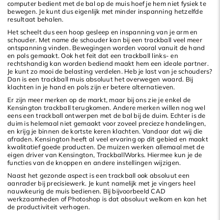
Hoogste prijs
computer bedient met de bal op de muis hoef je hem niet fysiek te
bewegen. Je kunt dus eigenlijk met minder inspanning hetzelfde
resultaat behalen.
Het scheelt dus een hoop gesleep en inspanning van je arm en
schouder. Met name de schouder kan bij een trackball veel meer
ontspanning vinden. Bewegingen worden vooral vanuit de hand
en pols gemaakt. Ook het feit dat een trackball links- en
rechtshandig kan worden bediend maakt hem een ideale partner.
Je kunt zo mooi de belasting verdelen. Heb je last van je schouders?
Dan is een trackball muis absoluut het overwegen waard. Bij
klachten in je hand en pols zijn er betere alternatieven.
Er zijn meer merken op de markt, maar bij ons zie je enkel de
Kensington trackball terugkomen. Andere merken willen nog wel
eens een trackball ontwerpen met de bal bij de duim. Echter is de
duim is helemaal niet gemaakt voor zoveel precieze handelingen,
en krijg je binnen de kortste keren klachten. Vandaar dat wij die
afraden. Kensington heeft al veel ervaring op dit gebied en maakt
kwalitatief goede producten. De muizen werken allemaal met de
eigen driver van Kensington, TrackballWorks. Hiermee kun je de
functies van de knoppen en andere instellingen wijzigen.
Naast het gezonde aspect is een trackball ook absoluut een
aanrader bij precisiewerk. Je kunt namelijk met je vingers heel
nauwkeurig de muis bedienen. Bij bijvoorbeeld CAD
werkzaamheden of Photoshop is dat absoluut welkom en kan het
de productiviteit verhogen.