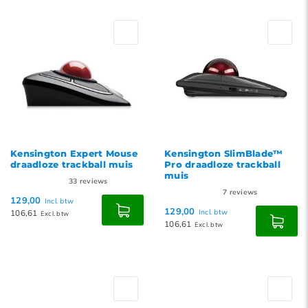
Standaard
Meest bekeken
Nieuwste producten
Laagste prijs
Hoogste prijs
Kensington Expert Mouse
Kensington SlimBlade™
draadloze trackball muis
Pro draadloze trackball
muis
33
reviews
7
reviews
129,00
Incl. btw
129,00
106,61
Incl. btw
Excl. btw
106,61
Excl. btw