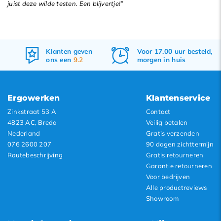
juist deze wilde testen. Een blijvertje!”
n
Voor 17.00 uur besteld,
Gratis
verzenden
morgen in huis
&
retourneren
Ergowerken
Klantenservice
Zinkstraat 53 A
Contact
4823 AC, Breda
Veilig betalen
Nederland
Gratis verzenden
076 2600 207
90 dagen zichttermijn
Routebeschrijving
Gratis retourneren
Garantie retourneren
Voor bedrijven
Alle productreviews
Showroom