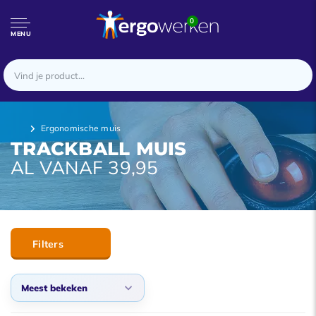
0
MENU
Ergonomische muis
TRACKBALL MUIS
AL VANAF 39,95
Filters
Meest bekeken