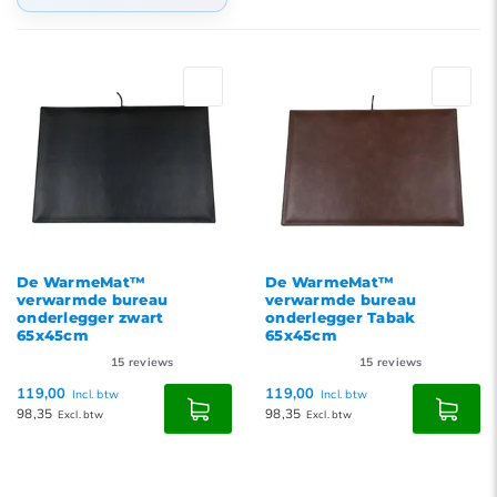
Standaard
Meest bekeken
Nieuwste producten
Laagste prijs
Hoogste prijs
De WarmeMat™
De WarmeMat™
verwarmde bureau
verwarmde bureau
onderlegger zwart
onderlegger Tabak
65x45cm
65x45cm
15
reviews
15
reviews
119,00
119,00
Incl. btw
Incl. btw
98,35
98,35
Excl. btw
Excl. btw