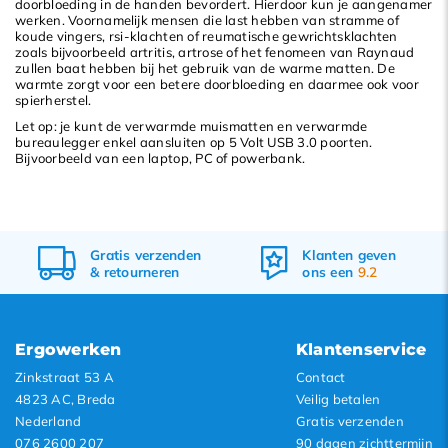
doorbloeding in de handen bevordert. Hierdoor kun je aangenamer
werken. Voornamelijk mensen die last hebben van stramme of
koude vingers, rsi-klachten of reumatische gewrichtsklachten
zoals bijvoorbeeld artritis, artrose of het fenomeen van Raynaud
zullen baat hebben bij het gebruik van de warme matten. De
warmte zorgt voor een betere doorbloeding en daarmee ook voor
spierherstel.
Let op: je kunt de verwarmde muismatten en verwarmde
bureaulegger enkel aansluiten op 5 Volt USB 3.0 poorten.
Bijvoorbeeld van een laptop, PC of powerbank.
,
Gratis
verzenden
Klanten geven
&
retourneren
ons een
9.2
Ergowerken
Klantenservice
Zinkstraat 53 A
Contact
4823 AC, Breda
Veilig betalen
Nederland
Gratis verzenden
076 2600 207
90 dagen zichttermijn