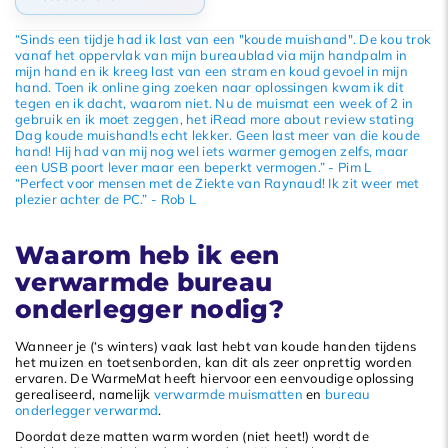
Standaard
“Sinds een tijdje had ik last van een "koude muishand". De kou trok
vanaf het oppervlak van mijn bureaublad via mijn handpalm in
mijn hand en ik kreeg last van een stram en koud gevoel in mijn
Meest bekeken
hand. Toen ik online ging zoeken naar oplossingen kwam ik dit
tegen en ik dacht, waarom niet. Nu de muismat een week of 2 in
Nieuwste producten
gebruik en ik moet zeggen, het iRead more about review stating
Dag koude muishand!s echt lekker. Geen last meer van die koude
Laagste prijs
hand! Hij had van mij nog wel iets warmer gemogen zelfs, maar
een USB poort lever maar een beperkt vermogen.” - Pim L
Hoogste prijs
“Perfect voor mensen met de Ziekte van Raynaud! Ik zit weer met
plezier achter de PC.” - Rob L
Waarom heb ik een
verwarmde bureau
onderlegger nodig?
Wanneer je (‘s winters) vaak last hebt van koude handen tijdens
het muizen en toetsenborden, kan dit als zeer onprettig worden
ervaren. De WarmeMat heeft hiervoor een eenvoudige oplossing
gerealiseerd, namelijk
verwarmde muismatten
en
bureau
onderlegger verwarmd
.
Doordat deze matten warm worden (niet heet!) wordt de