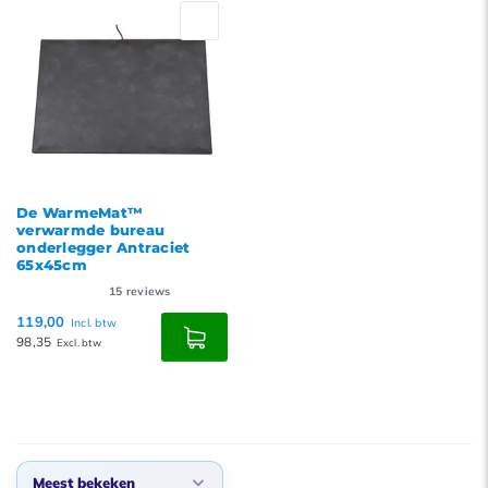
De WarmeMat™
verwarmde bureau
onderlegger Antraciet
65x45cm
15
reviews
119,00
Incl. btw
98,35
Excl. btw
Meest bekeken