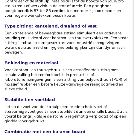
Controleer of de stahulp instelbaar is tot de hoogte van jouw zit-
sta bureau of werkvlak in de standfunctie. Een gangbaar
hoogtebereik is 57 tot 85 centimeter, maar er zijn ook modellen
voor hogere werkplekken beschikbaar.
Type zitting: kantelend, draaiend of vast
Een kantelende of beweegbare zitting stimuleert een actievere
houding en is ideaal voor kantoor- en thuiswerkplekken. Een vaste
zitting is robuuster en geschikter voor industriële omgevingen
waar duurzaamheid en hygiëne belangrijker zijn dan dynamisch
bewegen.
Bekleding en materiaal
Voor kantoor- en thuisgebruik is een gestoffeerde zitting met
schuimvulling het comfortabelst. In productie- of
laboratoriumomgevingen is een zitting van polyurethaan (PUR) of
massief rubber een betere keuze vanwege de reinigbaarheid en
slijtvastheid.
Stabiliteit en voetblad
Let op de voet van de stahulp: een brede schotelvoet of
stervormige voet geeft meer stabiliteit dan een smalle basis. Dat is
vooral belangrijk als je de stahulp regelmatig verplaatst of op een
gladde vloer gebruikt.
Combinatie met een balance board