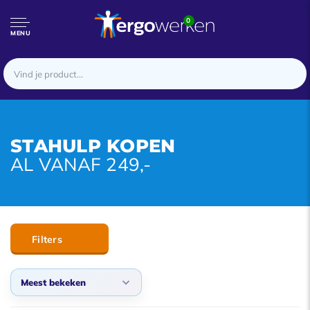
0
MENU
STAHULP KOPEN
AL VANAF 249,-
Filters
Meest bekeken