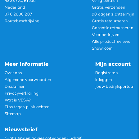
4823 AC, Breda
Veilig betalen
Nederland
Gratis verzenden
076 2600 207
90 dagen zichttermijn
Routebeschrijving
Gratis retourneren
Garantie retourneren
Voor bedrijven
Alle productreviews
Showroom
Meer informatie
Mijn account
Over ons
Registreren
Algemene voorwaarden
Inloggen
Disclaimer
Jouw bedrijfsportaal
Privacyverklaring
Wat is VESA?
Tips tegen pijnklachten
Sitemap
Nieuwsbrief
Gratis tips en advies ontvangen? Schrijf