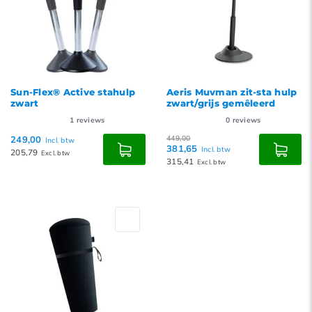
Sun-Flex® Active stahulp
Aeris Muvman zit-sta hulp
zwart
zwart/grijs gemêleerd
1
reviews
0
reviews
249,00
449,00
Incl. btw
381,65
Incl. btw
205,79
Excl. btw
315,41
Excl. btw