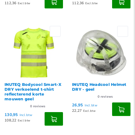
112,36
112,36
Excl. btw
Excl. btw
INUTEQ Bodycool Smart-X
INUTEQ Headcool Helmet
DRY verkoelend t-shirt
DRY - geel
reflecterend korte
0
reviews
mouwen geel
26,95
Incl. btw
0
reviews
22,27
Excl. btw
130,95
Incl. btw
108,22
Excl. btw