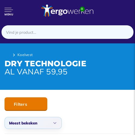
0
MENU
Koelvest
DRY TECHNOLOGIE
AL VANAF 59,95
Filters
Meest bekeken