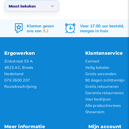
Meest bekeken
Standaard
Klanten geven
Voor 17.00 uur besteld,
Grat
Meest bekeken
ons een
9.2
morgen in huis
&
re
Nieuwste producten
Laagste prijs
Ergowerken
Klantenservice
Hoogste prijs
Zinkstraat 53 A
Contact
4823 AC, Breda
Veilig betalen
Nederland
Gratis verzenden
076 2600 207
90 dagen zichttermijn
Routebeschrijving
Gratis retourneren
Garantie retourneren
Voor bedrijven
Alle productreviews
Showroom
Meer informatie
Mijn account