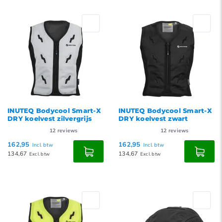
Standaard
Meest bekeken
Nieuwste producten
Laagste prijs
Hoogste prijs
INUTEQ Bodycool Smart-X
INUTEQ Bodycool Smart-X
DRY koelvest zilvergrijs
DRY koelvest zwart
12
reviews
12
reviews
162,95
162,95
Incl. btw
Incl. btw
134,67
134,67
Excl. btw
Excl. btw