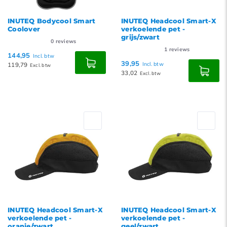
INUTEQ Bodycool Smart
INUTEQ Headcool Smart-X
Coolover
verkoelende pet -
grijs/zwart
0
reviews
1
reviews
144,95
Incl. btw
39,95
119,79
Incl. btw
Excl. btw
33,02
Excl. btw
INUTEQ Headcool Smart-X
INUTEQ Headcool Smart-X
verkoelende pet -
verkoelende pet -
oranje/zwart
geel/zwart