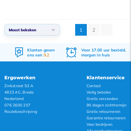
1
2
Meest bekeken
Standaard
Klanten geven
Voor 17.00 uur besteld,
Meest bekeken
ons een
9.2
morgen in huis
Nieuwste producten
Laagste prijs
Ergowerken
Klantenservice
Hoogste prijs
Zinkstraat 53 A
Contact
4823 AC, Breda
Veilig betalen
Nederland
Gratis verzenden
076 2600 207
90 dagen zichttermijn
Routebeschrijving
Gratis retourneren
Garantie retourneren
Voor bedrijven
Alle productreviews