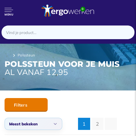
0
MENU
Polssteun
POLSSTEUN VOOR JE MUIS
AL VANAF 12,95
Filters
1
2
Meest bekeken