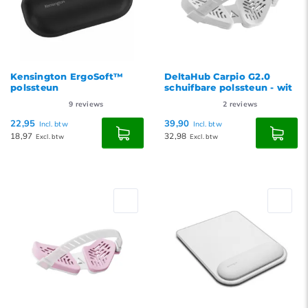
Kensington ErgoSoft™
DeltaHub Carpio G2.0
polssteun
schuifbare polssteun - wit
9
reviews
2
reviews
22,95
39,90
Incl. btw
Incl. btw
18,97
32,98
Excl. btw
Excl. btw