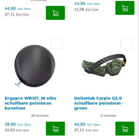
14,95
Incl. btw
44,90
Incl. btw
12,36
Excl. btw
37,11
Excl. btw
Ergopro WRIST_IN elite
DeltaHub Carpio G2.0
schuifbare polssteun
schuifbare polssteun -
kunstleer
groen
34
reviews
2
reviews
28,95
44,90
Incl. btw
Incl. btw
23,93
37,11
Excl. btw
Excl. btw