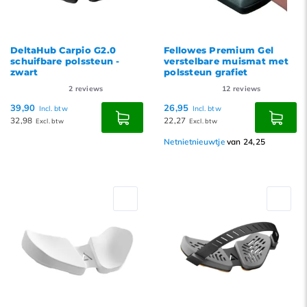
DeltaHub Carpio G2.0
Fellowes Premium Gel
schuifbare polssteun -
verstelbare muismat met
zwart
polssteun grafiet
2
reviews
12
reviews
39,90
26,95
Incl. btw
Incl. btw
32,98
22,27
Excl. btw
Excl. btw
Netnietnieuwtje
van 24,25