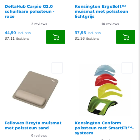
DeltaHub Carpio G2.0
Kensington ErgoSoft™
schuifbare polssteun -
muismat met polssteun
roze
lichtgrijs
2
reviews
10
reviews
44,90
37,95
Incl. btw
Incl. btw
37,11
31,36
Excl. btw
Excl. btw
Fellowes Breyta muismat
Kensington Conform
met polssteun sand
polssteun met SmartFit™-
systeem
0
reviews