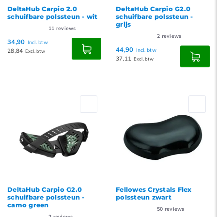
DeltaHub Carpio 2.0
DeltaHub Carpio G2.0
schuifbare polssteun - wit
schuifbare polssteun -
grijs
11
reviews
2
reviews
34,90
Incl. btw
44,90
28,84
Incl. btw
Excl. btw
37,11
Excl. btw
DeltaHub Carpio G2.0
Fellowes Crystals Flex
schuifbare polssteun -
polssteun zwart
camo green
50
reviews
2
reviews