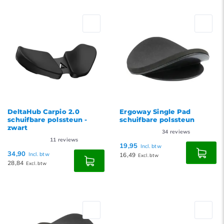
Standaard
Meest bekeken
Nieuwste producten
Laagste prijs
Hoogste prijs
DeltaHub Carpio 2.0
Ergoway Single Pad
schuifbare polssteun -
schuifbare polssteun
zwart
34
reviews
11
reviews
19,95
Incl. btw
34,90
Incl. btw
16,49
Excl. btw
28,84
Excl. btw