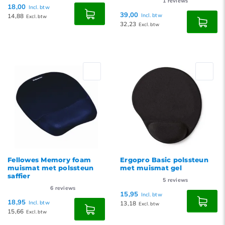
1
reviews
18,00
Incl. btw
39,00
14,88
Incl. btw
Excl. btw
32,23
Excl. btw
Fellowes Memory foam
Ergopro Basic polssteun
muismat met polssteun
met muismat gel
saffier
5
reviews
6
reviews
15,95
Incl. btw
18,95
Incl. btw
13,18
Excl. btw
15,66
Excl. btw