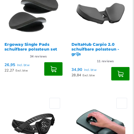
Ergoway Single Pads
DeltaHub Carpio 2.0
schuifbare polssteun set
schuifbare polssteun -
grijs
34
reviews
11
reviews
26,95
Incl. btw
34,90
22,27
Incl. btw
Excl. btw
28,84
Excl. btw