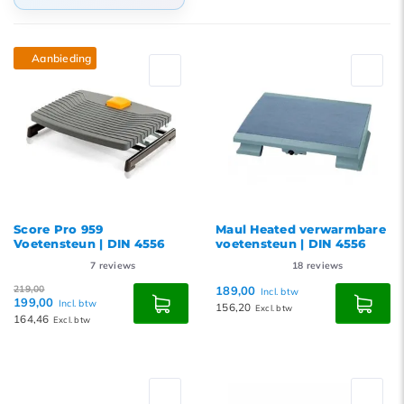
Standaard
Aanbieding
Meest bekeken
Nieuwste producten
Laagste prijs
Hoogste prijs
Score Pro 959
Maul Heated verwarmbare
Voetensteun | DIN 4556
voetensteun | DIN 4556
7
reviews
18
reviews
219,00
189,00
Incl. btw
199,00
Incl. btw
156,20
Excl. btw
164,46
Excl. btw