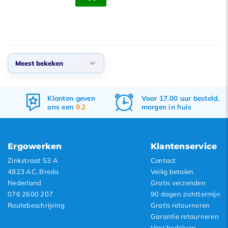
Meest bekeken
Standaard
Klanten geven
Voor 17.00 uur besteld,
Meest bekeken
ons een
9.2
morgen in huis
Nieuwste producten
Laagste prijs
Ergowerken
Klantenservice
Hoogste prijs
Zinkstraat 53 A
Contact
4823 AC, Breda
Veilig betalen
Nederland
Gratis verzenden
076 2600 207
90 dagen zichttermijn
Routebeschrijving
Gratis retourneren
Garantie retourneren
Voor bedrijven