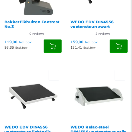
BakkerElkhuizen Footrest
WEDO EDV DIN4556
No.3
voetensteun zwart
0
reviews
2
reviews
119,00
159,00
Incl. btw
Incl. btw
98,35
131,41
Excl. btw
Excl. btw
WEDO EDV DIN4556
WEDO Relax-steel
voetensteun lichtgrijs
DIN4556 voetensteun grijs