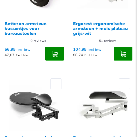
Betteron armsteun
Ergorest ergonomische
kussentjes voor
armsteun + muis plateau
bureaustoelen
grijs-wit
0
reviews
51
reviews
56,95
104,95
Incl. btw
Incl. btw
47,07
86,74
Excl. btw
Excl. btw