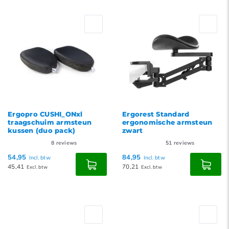
Standaard
Meest bekeken
Nieuwste producten
Laagste prijs
Hoogste prijs
Ergopro CUSHI_ONxl
Ergorest Standard
traagschuim armsteun
ergonomische armsteun
kussen (duo pack)
zwart
8
reviews
51
reviews
54,95
84,95
Incl. btw
Incl. btw
45,41
70,21
Excl. btw
Excl. btw