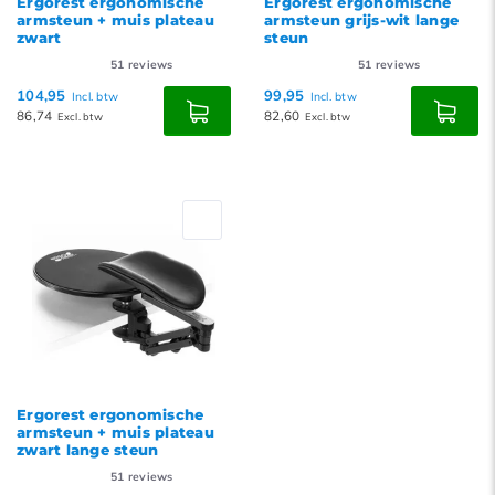
Ergorest ergonomische
Ergorest ergonomische
armsteun + muis plateau
armsteun grijs-wit lange
zwart
steun
51
reviews
51
reviews
104,95
99,95
Incl. btw
Incl. btw
86,74
82,60
Excl. btw
Excl. btw
Ergorest ergonomische
armsteun + muis plateau
zwart lange steun
51
reviews