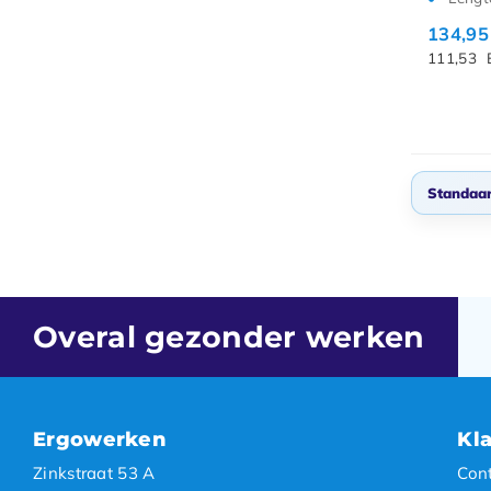
134,9
111,53
Standaa
Stan
Meest
Nieuw
Overal gezonder werken
Laags
Hoogs
Ergowerken
Kl
Zinkstraat 53 A
Con