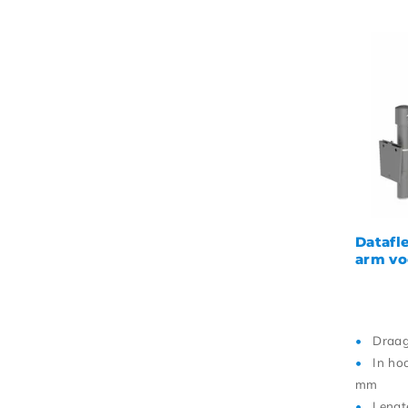
Datafl
arm vo
Draag
In ho
mm
Leng