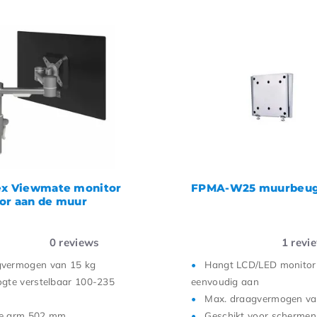
ex Viewmate monitor
FPMA-W25 muurbeug
or aan de muur
0
reviews
1
revi
vermogen van 15 kg
Hangt LCD/LED monitor
ogte verstelbaar 100-235
eenvoudig aan
Max. draagvermogen va
te arm 502 mm
Geschikt voor schermen