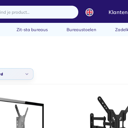
Klanten
Zit-sta bureaus
Bureaustoelen
Zadel
rd
daard
 bekeken
ste producten
te prijs
te prijs