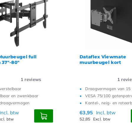
Muurbeugel full
Dataflex Viewmate
 37"-80"
muurbeugel kort
1
reviews
1
revi
verstelbaar
Draagvermogen van 15
lbaar en zwenkbaar
VESA 75/100 gatenpatr
 draagvermogen
Kantel-, neig- en roteer
Incl. btw
63,95
Incl. btw
xcl. btw
52,85
Excl. btw