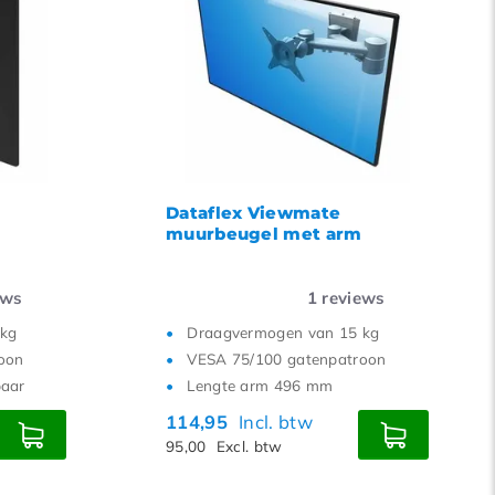
Dataflex Viewmate
muurbeugel met arm
ews
1
reviews
 kg
Draagvermogen van 15 kg
oon
VESA 75/100 gatenpatroon
baar
Lengte arm 496 mm
114,95
Incl. btw
95,00
Excl. btw