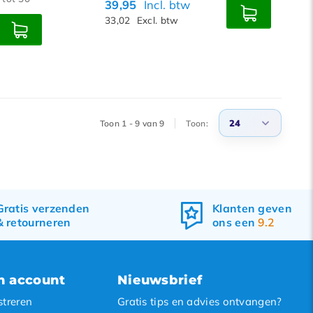
39,95
Incl. btw
33,02
Excl. btw
24
Toon 1 - 9 van 9
Toon:
3
6
9
Gratis
verzenden
Klanten geven
&
retourneren
ons een
9.2
12
15
18
n account
Nieuwsbrief
21
streren
Gratis tips en advies ontvangen?