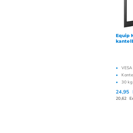
Equip 
kantel
VESA 
Kante
30 kg
24,95
20,62
E