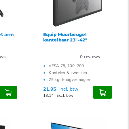
18
21
24
et arm
Equip Muurbeugel
kantelbaar 23"-42"
ews
0
reviews
VESA 75, 100, 200
Kantelen & zwenken
25 kg draagvermogen
21,95
Incl. btw
18,14
Excl. btw