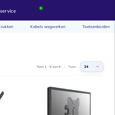
0
service
krukken
Kabels wegwerken
Toetsenborden
24
Toon 1 - 9 van 9
Toon:
3
6
9
12
15