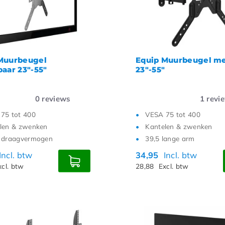
Muurbeugel
Equip Muurbeugel m
baar 23"-55"
23"-55"
0
reviews
1
revi
75 tot 400
VESA 75 tot 400
len & zwenken
Kantelen & zwenken
 draagvermogen
39,5 lange arm
Incl. btw
34,95
Incl. btw
xcl. btw
28,88
Excl. btw