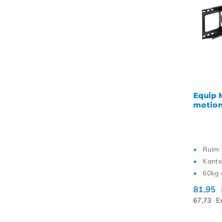
Equip 
motion
Ruim 
Kante
60kg
81,95
67,73
E