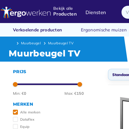
Bekijk alle
Diensten
Producten
Verkoelende producten
Ergonomische muizen
Muurbeugel
Muurbeugel TV
Muurbeugel TV
PRIJS
Standaa
Stan
Min: €
0
Max: €
150
Meest
MERKEN
Nieuw
Alle merken
Laags
Dataflex
Hoogs
Equip