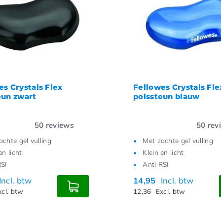
te prijs
te prijs
es Crystals Flex
Fellowes Crystals Fle
eun zwart
polssteun blauw
50
reviews
50
rev
achte gel vulling
Met zachte gel vulling
en licht
Klein en licht
RSI
Anti RSI
Incl. btw
14,95
Incl. btw
xcl. btw
12,36
Excl. btw