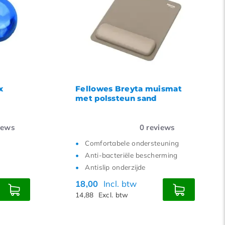
12
15
18
21
24
x
Fellowes Breyta muismat
met polssteun sand
iews
0
reviews
Comfortabele ondersteuning
Anti-bacteriële bescherming
Antislip onderzijde
18,00
Incl. btw
14,88
Excl. btw