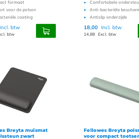
act formaat
Comfortabele ondersteu
rt voor de polsen
Anti-bacteriële bescher
acteriële coating
Antislip onderzijde
Incl. btw
18,00
Incl. btw
xcl. btw
14,88
Excl. btw
es Breyta muismat
Fellowes Breyta pols
lssteun zwart
voor compact toetse