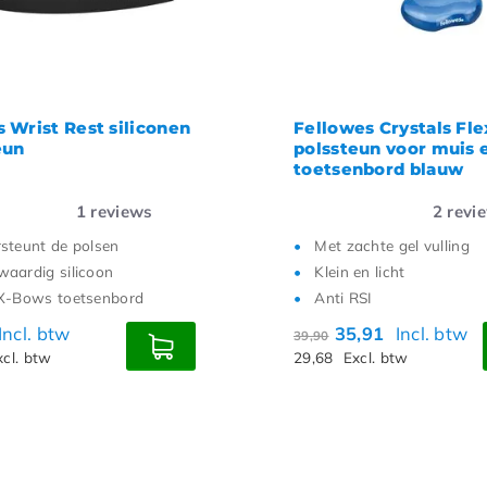
 Wrist Rest siliconen
Fellowes Crystals Fle
eun
polssteun voor muis 
toetsenbord blauw
1
reviews
2
revi
steunt de polsen
Met zachte gel vulling
aardig silicoon
Klein en licht
X-Bows toetsenbord
Anti RSI
Incl. btw
35,91
Incl. btw
39,90
xcl. btw
29,68
Excl. btw