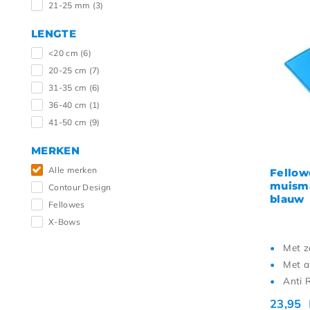
21-25 mm
(3)
LENGTE
<20 cm
(6)
20-25 cm
(7)
31-35 cm
(6)
36-40 cm
(1)
41-50 cm
(9)
MERKEN
Alle merken
Fellow
muisma
Contour Design
blauw
Fellowes
X-Bows
Met z
Met a
Anti 
23,95