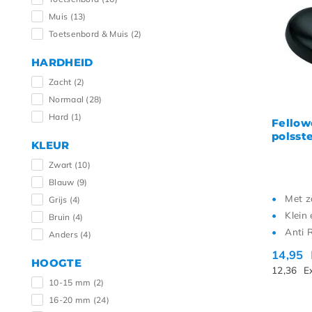
Laags
Muis
(13)
Hoogs
Toetsenbord & Muis
(2)
HARDHEID
Zacht
(2)
Normaal
(28)
Hard
(1)
Fellow
polsst
KLEUR
Zwart
(10)
Blauw
(9)
Met z
Grijs
(4)
Klein 
Bruin
(4)
Anti 
Anders
(4)
14,95
HOOGTE
12,36
E
10-15 mm
(2)
16-20 mm
(24)