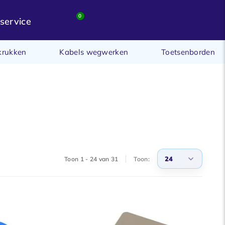
0
service
krukken
Kabels wegwerken
Toetsenborden
24
Toon 1 - 24 van 31
Toon:
3
6
9