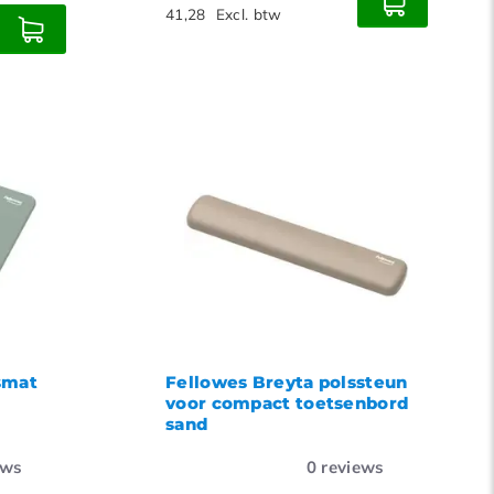
41,28
Excl. btw
smat
Fellowes Breyta polssteun
voor compact toetsenbord
sand
ews
0
reviews