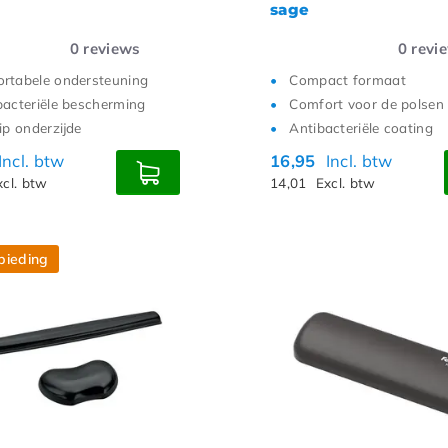
sage
0
reviews
0
revi
rtabele ondersteuning
Compact formaat
bacteriële bescherming
Comfort voor de polsen
ip onderzijde
Antibacteriële coating
Incl. btw
16,95
Incl. btw
xcl. btw
14,01
Excl. btw
bieding