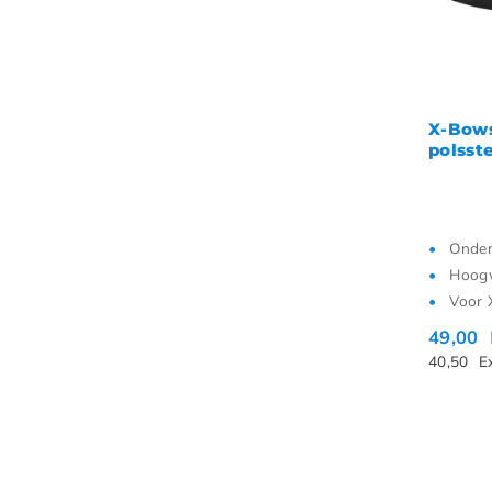
X-Bows
polsst
Onder
Hoogw
Voor 
49,00
40,50
E