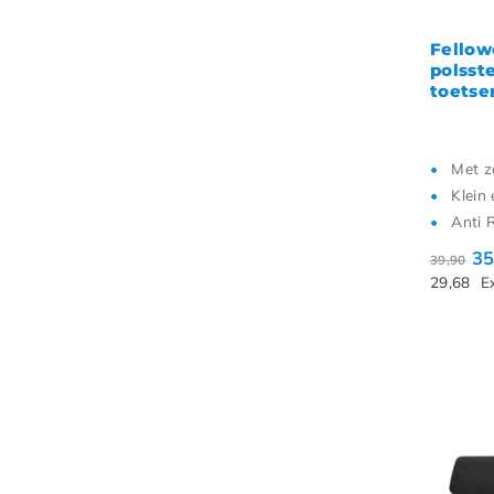
Fellow
polsst
toetse
Met z
Klein 
Anti 
35
39,90
29,68
E