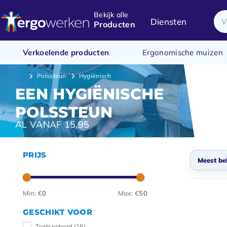
Bekijk alle
Diensten
Producten
Verkoelende producten
Ergonomische muizen
Polssteun
Hygiënisch
EEN HYGIËNISCHE
POLSSTEUN
AL VANAF 15,95
PRIJS
Meest be
Stan
Min: €
0
Max: €
50
Meest
GESCHIKT VOOR
Nieuw
Toetsenbord
(16)