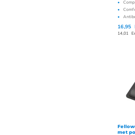
Comp
Comfo
Antib
16,95
14,01
E
Fellow
met po