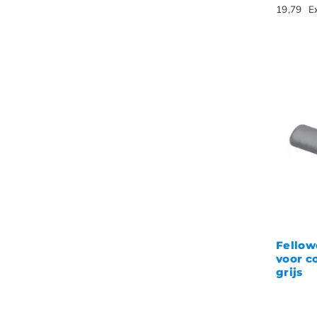
19,79
E
Fellow
voor c
grijs