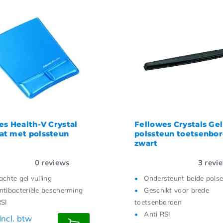
es Health-V Crystal
Fellowes Crystals Gel
t met polssteun
polssteun toetsenbo
zwart
0
reviews
3
revi
achte gel vulling
Ondersteunt beide pols
ntibacteriële bescherming
Geschikt voor brede
RSI
toetsenborden
Anti RSI
Incl. btw