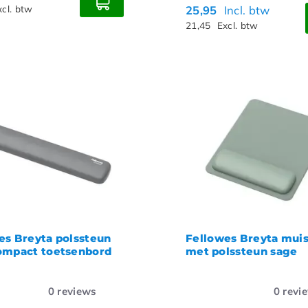
xcl. btw
25,95
Incl. btw
21,45
Excl. btw
es Breyta polssteun
Fellowes Breyta mui
ompact toetsenbord
met polssteun sage
0
reviews
0
revi