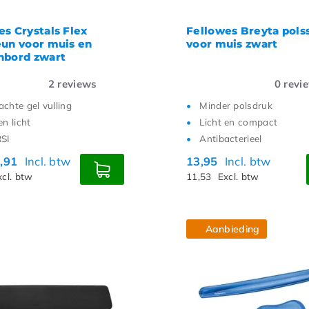
es Crystals Flex
Fellowes Breyta pols
eun voor muis en
voor muis zwart
nbord zwart
2
reviews
0
revi
achte gel vulling
Minder polsdruk
en licht
Licht en compact
RSI
Antibacterieel
,91
Incl. btw
13,95
Incl. btw
xcl. btw
11,53
Excl. btw
Aanbieding