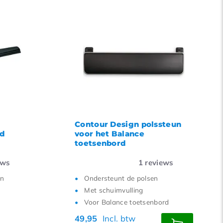
Contour Design polssteun
rd
voor het Balance
toetsenbord
ews
1
reviews
en
Ondersteunt de polsen
Met schuimvulling
Voor Balance toetsenbord
49,95
Incl. btw