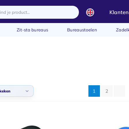
Klanten
Zit-sta bureaus
Bureaustoelen
Zadel
1
2
keken
daard
 bekeken
ste producten