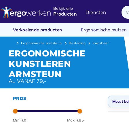
Bekijk alle
Diensten
Producten
Verkoelende producten
Ergonomische muizen
Ergonomische armsteun
Bekleding
Kunstleer
ERGONOMISCHE
KUNSTLEREN
ARMSTEUN
AL VANAF 79,-
PRIJS
Meest be
Stan
Min: €
0
Max: €
85
Meest