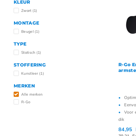
KLEUR
Nieuw
Zwart
(1)
Laags
MONTAGE
Hoogs
Beugel
(1)
TYPE
Statisch
(1)
R-Go E
STOFFERING
armst
Kunstleer
(1)
MERKEN
Alle merken
Optim
R-Go
Eenvo
Voor 
dik
84,95
70,21
E