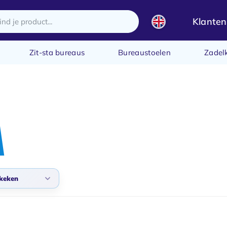
Klanten
Zit-sta bureaus
Bureaustoelen
Zadel
keken
daard
 bekeken