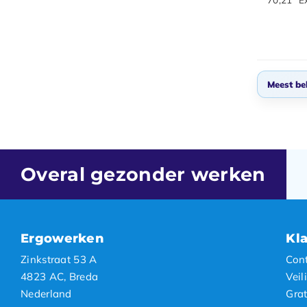
Meest be
Stan
Meest
Nieuw
Overal gezonder werken
Laags
Hoogs
Ergowerken
Kl
Zinkstraat 53 A
Con
4823 AC, Breda
Veil
Nederland
Grat