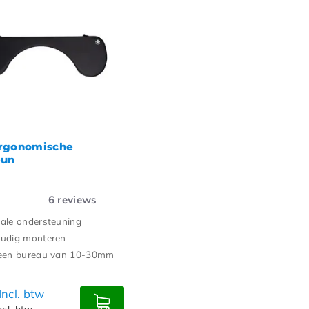
ste producten
te prijs
te prijs
rgonomische
eun
6
reviews
ale ondersteuning
udig monteren
een bureau van 10-30mm
Incl. btw
xcl. btw