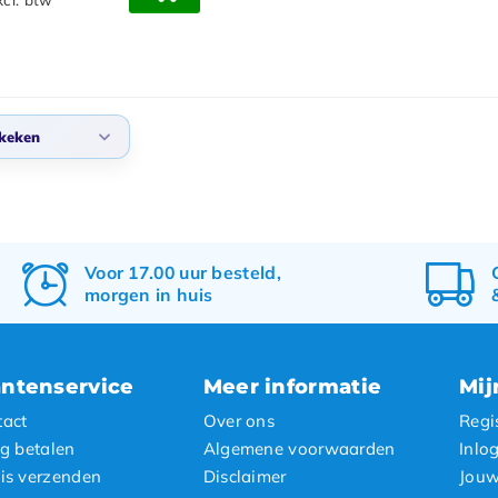
keken
daard
 bekeken
ste producten
Voor 17.00 uur besteld,
morgen in huis
te prijs
te prijs
antenservice
Meer informatie
Mij
tact
Over ons
Regi
ig betalen
Algemene voorwaarden
Inlo
is verzenden
Disclaimer
Jouw