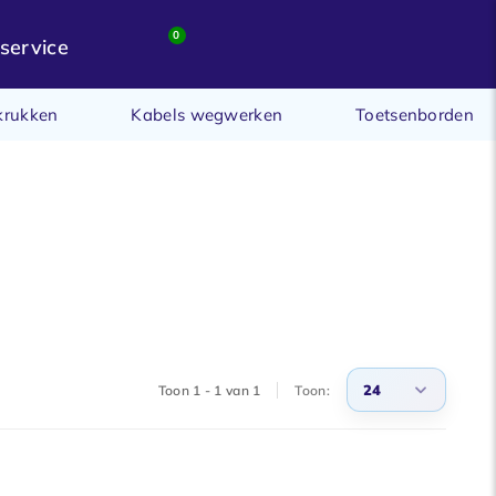
0
service
krukken
Kabels wegwerken
Toetsenborden
24
Toon 1 - 1 van 1
Toon:
3
6