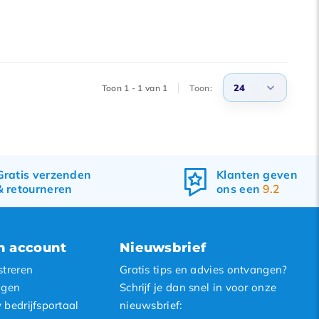
24
Toon 1 - 1 van 1
Toon:
3
6
9
Gratis
verzenden
Klanten geven
&
retourneren
ons een
9.2
12
15
18
n account
Nieuwsbrief
21
streren
Gratis tips en advies ontvangen?
24
ggen
Schrijf je dan snel in voor onze
 bedrijfsportaal
nieuwsbrief: