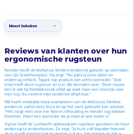
Meest bekeken
Standaard
Reviews van klanten over hun
Meest bekeken
ergonomische rugsteun
Nieuwste producten
Laagste prijs
Reinder heeft de
McKenzie Slimline lendenrol
gekocht op aanraden
van zijn fysiotherepaut. Hij zegt: “Nu pijnvrij auto rijden en
Hoogste prijs
onderrug ontlast. Toppie top product een echte aanrader.” Ook
Irma heeft deze rugsteun en is er dik tevreden over: “Door reuma
ben ik ook bij familiebezoek altijd op zoek naar een steuntje voor
mijn rug. Nu neem ik mijn lendenrol altijd mee.”
NB heeft inmiddels twee exemplaren van de
McKenzie Slimline
lendenrol
, zodat deze thuis én op het werk gebruikt kan worden:
“Het zorgt echt voor een fijnere zithouding en minder rug bekken
klachten. Zeker een aanrader als je stoel al wat ouder is”.
Agnes heeft de
Lumbarfit opblaasbare rugsteun
genomen om haar
onderrug te ondersteunen. Ze zegt: “Je kunt zelf bepalen hoeveel
druk je wilt doordat het te regelen is d.m.v. het pompje en het is