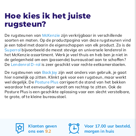
Hoe kies ik het juiste
rugsteun?
De rugsteunen van
McKenzie
zijn verkrijgbaar in verschillende
soorten en maten. Op de productpagina van deze rugsteunen vind
je een tabel met daarin de eigenschappen van elk product. Zo is de
Superrol
bijvoorbeeld de meest stevige en universele lendenrol in
het McKenzie assortiment. Werk je veel thuis en heb ben je niet in
de gelegenheid om een (passende) bureaustoel aan te schaffen?
De
Lendenrol D-rol
is zeer geschikt voor rechte eetkamerstoelen.
De rugsteunen van
BackJoy
zijn wat anders van gebruik, je gaat
hier namelijk op zitten. Klinkt gek voor een rugsteun, maar werkt
wel degelijk. De
Posture Plus
corrigeert de stand van het bekken
waardoor het eenvoudiger wordt om rechtop te zitten. Ook de
Posture Plus is een geschikte oplossing voor een slecht verstelbare,
te grote, of te kleine bureaustoel.
Voor 17.00 uur besteld,
Gratis
verzenden
morgen in huis
&
retourneren