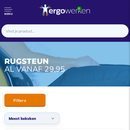
0
MENU
RUGSTEUN
AL VANAF 29,95
Filters
Meest bekeken