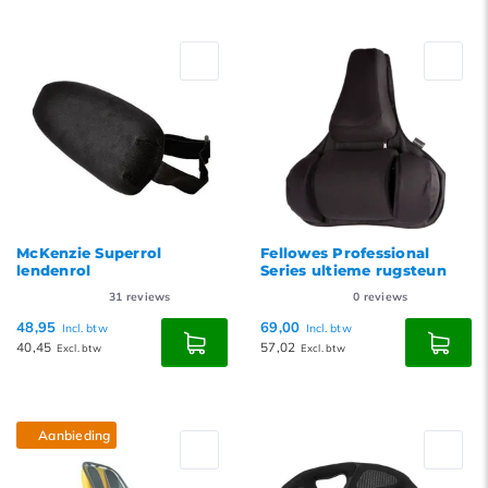
McKenzie Superrol
Fellowes Professional
lendenrol
Series ultieme rugsteun
31
reviews
0
reviews
48,95
69,00
Incl. btw
Incl. btw
40,45
57,02
Excl. btw
Excl. btw
Aanbieding