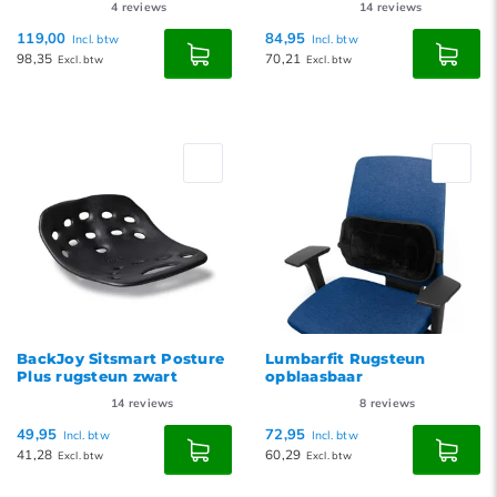
4
reviews
14
reviews
119,00
84,95
Incl. btw
Incl. btw
98,35
70,21
Excl. btw
Excl. btw
BackJoy Sitsmart Posture
Lumbarfit Rugsteun
Plus rugsteun zwart
opblaasbaar
14
reviews
8
reviews
49,95
72,95
Incl. btw
Incl. btw
41,28
60,29
Excl. btw
Excl. btw