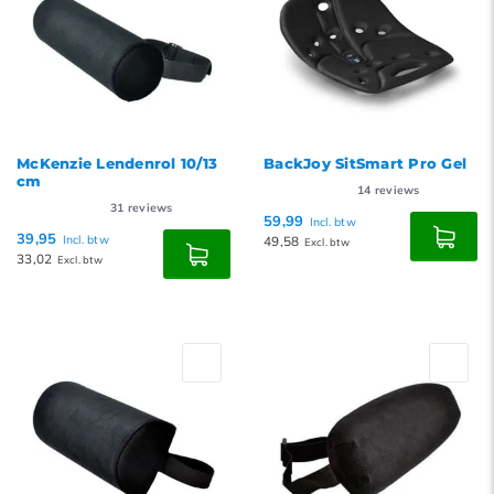
McKenzie Lendenrol 10/13
BackJoy SitSmart Pro Gel
cm
14
reviews
31
reviews
59,99
Incl. btw
39,95
Incl. btw
49,58
Excl. btw
33,02
Excl. btw