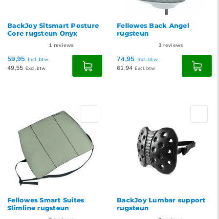
BackJoy Sitsmart Posture
Fellowes Back Angel
Core rugsteun Onyx
rugsteun
1
reviews
3
reviews
59,95
74,95
Incl. btw
Incl. btw
49,55
61,94
Excl. btw
Excl. btw
Fellowes Smart Suites
BackJoy Lumbar support
Slimline rugsteun
rugsteun