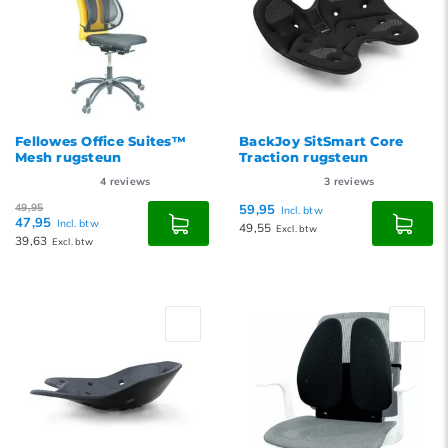
Fellowes Office Suites™
BackJoy SitSmart Core
Mesh rugsteun
Traction rugsteun
4
reviews
3
reviews
49,95
59,95
Incl. btw
47,95
Incl. btw
49,55
Excl. btw
39,63
Excl. btw