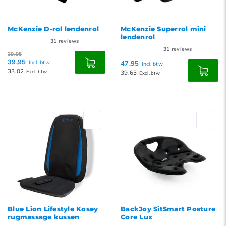
McKenzie D-rol lendenrol
McKenzie Superrol mini
lendenrol
31
reviews
31
reviews
39,95
39,95
Incl. btw
47,95
Incl. btw
33,02
Excl. btw
39,63
Excl. btw
Blue Lion Lifestyle Kosey
BackJoy SitSmart Posture
rugmassage kussen
Core Lux