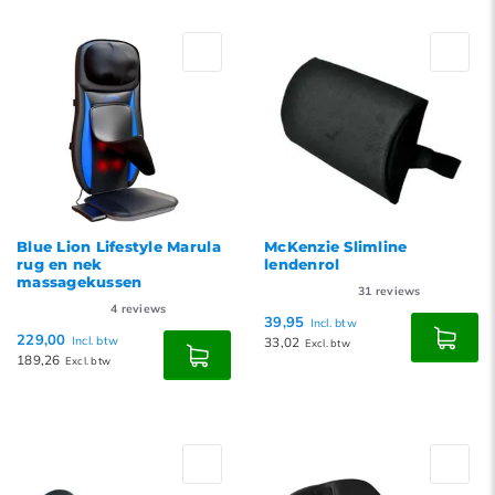
Standaard
Meest bekeken
Nieuwste producten
Laagste prijs
Hoogste prijs
Blue Lion Lifestyle Marula
McKenzie Slimline
rug en nek
lendenrol
massagekussen
31
reviews
4
reviews
39,95
Incl. btw
229,00
Incl. btw
33,02
Excl. btw
189,26
Excl. btw