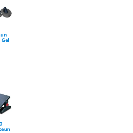
eun
 Gel
ord +
at
0
teun