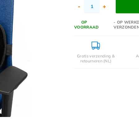
-
+
OP
- OP WERKD
VOORRAAD
VERZONDE
Gratis verzending &
A
retourneren (NL)