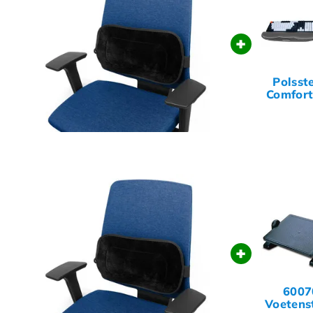
+
Polsst
Comfort
toetsenb
muism
+
6007
Voetens