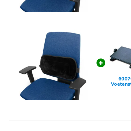
+
6007
Voetens