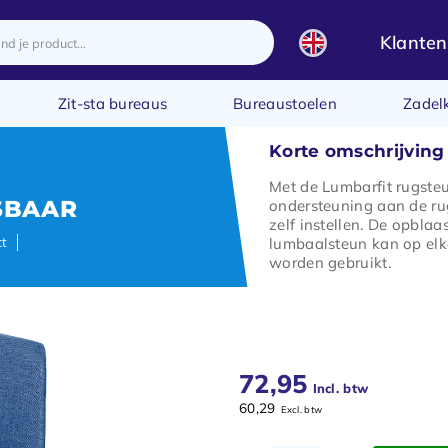
Klanten
Zit-sta bureaus
Bureaustoelen
Zadel
Korte omschrijving
Met de Lumbarfit rugsteu
SBAAR
ondersteuning aan de r
zelf instellen. De opblaa
ct
lumbaalsteun kan op elk
worden gebruikt.
72,95
Incl. btw
60,29
Excl. btw