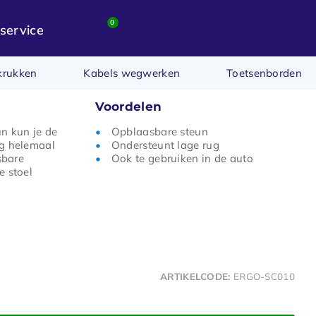
0
service
krukken
Kabels wegwerken
Toetsenborden
Voordelen
n kun je de
Opblaasbare steun
ug helemaal
Ondersteunt lage rug
sbare
Ook te gebruiken in de auto
e stoel
ARTIKELCODE:
ERGO-SC010