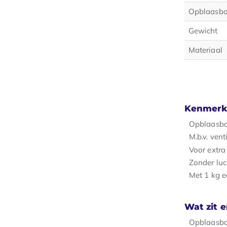
Opblaasba
Gewicht
Materiaal
Kenmerk
Opblaasba
M.b.v. vent
Voor extra
Zonder luc
Met 1 kg e
Wat zit e
Opblaasba