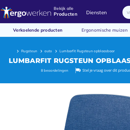
Bekijk alle
Diensten
Producten
Verkoelende producten
Ergonomische muizen
Rugsteun
auto
Lumbarfit Rugsteun opblaasbaar
LUMBARFIT RUGSTEUN OPBLAA
Stel je vraag over dit produ
8
beoordelingen