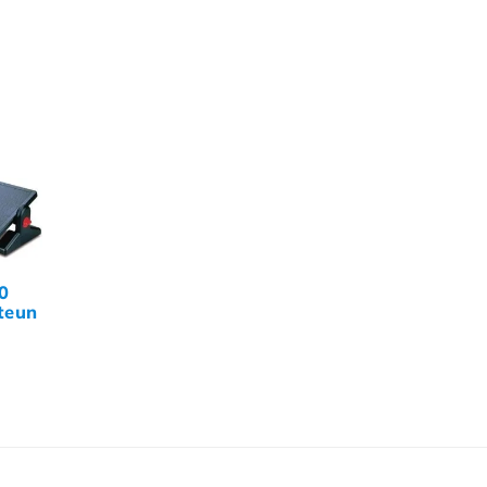
0
teun