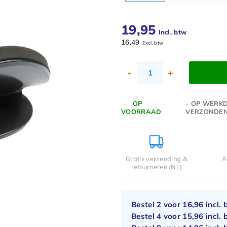
19,95
Incl. btw
16,49
Excl. btw
-
+
OP
- OP WERKD
VOORRAAD
VERZONDE
Gratis verzending &
A
retourneren (NL)
Bestel 2 voor
16,96
incl. 
Bestel 4 voor
15,96
incl. 