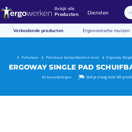
Bekijk alle
Diensten
Producten
Verkoelende producten
Ergonomische muizen
Polssteun
Polssteun toetsenbord en muis
Ergoway Single
ERGOWAY SINGLE PAD SCHUIFB
Stel je vraag over dit prod
34
beoordelingen