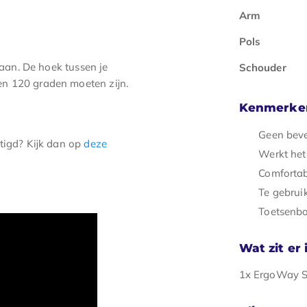
d
Arm
Pols
taan. De hoek tussen je
Schouder
en 120 graden moeten zijn.
Kenmerke
Geen beve
stigd? Kijk dan op
deze
Werkt het
Comforta
Te gebrui
Toetsenbo
Wat zit er
1x ErgoWay S