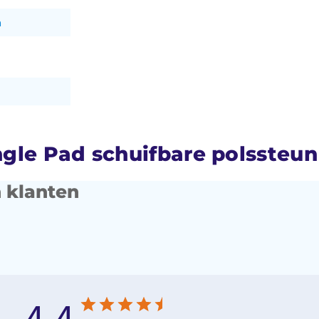
m
gle Pad schuifbare polssteun
 klanten
4.4