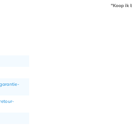
"Koop ik b
garantie-
retour-