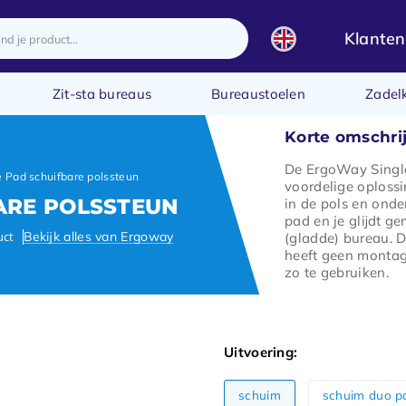
Klanten
Zit-sta bureaus
Bureaustoelen
Zadel
Korte omschri
De ErgoWay Single
 Pad schuifbare polssteun
voordelige oplossi
ARE POLSSTEUN
in de pols en onde
pad en je glijdt ge
uct
Bekijk alles van Ergoway
(gladde) bureau. 
heeft geen montag
zo te gebruiken.
Uitvoering:
schuim
schuim duo 