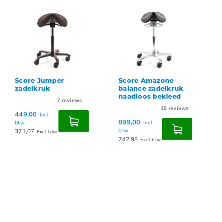
Score Jumper
Score Amazone
zadelkruk
balance zadelkruk
naadloos bekleed
7
reviews
15
reviews
449,00
Incl.
899,00
btw
Incl.
371,07
btw
Excl. btw
742,98
Excl. btw