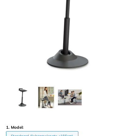
1. Model:
Standaard (lichaamslengte <185cm)