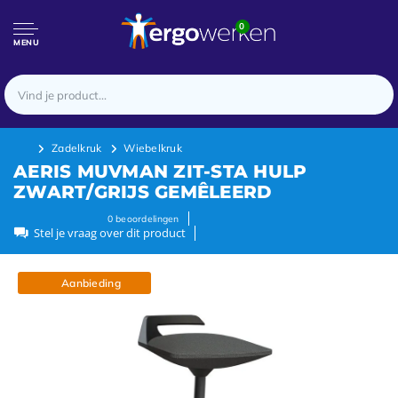
0
MENU
Zadelkruk
Wiebelkruk
AERIS MUVMAN ZIT-STA HULP
ZWART/GRIJS GEMÊLEERD
0
beoordelingen
Stel je vraag over dit product
Aanbieding