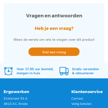
Vragen en antwoorden
Heb je een vraag?
Wees de eerste om iets te vragen over dit product
Stel een vraag
Voor 17.00 uur besteld,
Gratis
verzenden
morgen in huis
&
retourneren
Ergowerken
Klantenservice
Zinkstraat 53 A
Contact
4823 AC, Breda
Veilig betalen