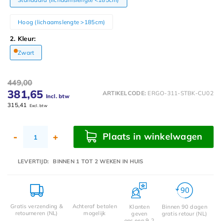
Hoog (lichaamslengte >185cm)
2. Kleur:
Zwart
449,00
381,65
ARTIKELCODE:
ERGO-311-STBK-CU02
Incl. btw
315,41
Excl. btw
Plaats in winkelwagen
-
+
LEVERTIJD:
BINNEN 1 TOT 2 WEKEN IN HUIS
Gratis verzending &
Achteraf betalen
Klanten
Binnen 90 dagen
retourneren (NL)
mogelijk
geven
gratis retour (NL)
ons een 9.2