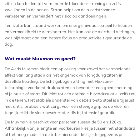
zitten kan leiden tot verminderde bloeddoorstroming en zelfs
zwellingen in de benen. Staan helpt om de bloedstroom te
verbeteren en vermindert het risico op aandoeningen.
Ten slotte kan staand werken om energieniveaus op peil te houden
en vermoeidheid te verminderen. Het kan ook de alertheid verhogen,
wat bijdraagt aan een betere focus en productiviteit gedurende de
dag.
Wat maakt Muvman zo goed?
De Aeris Muvman biedt een oplossing voor zowel het vermoeiende
effect van lang staan als het ongemak van langdurig zitten in
dezelfde houding. De licht gebogen zitting met Flexzone-
technologie voorkomt drukpunten en bevordert een goede houding,
of je nu zit of staat. Dit leidt tot een optimale bloedcirculatie, zelfs tot
in de tenen. Het stabiele onderstel van deze zit-sta stoel is uitgerust
met antisliprubber, wat zorgt voor een stevige grip op de vloer en
tegelijkertijd de vloer beschermt, zelfs bij intensief gebruik.
De Muvman is geschikt voor personen tussen de 50 en 120kg.
Afhankelijk van je lengte en voorkeuren kies je tussen het standaard
of het hoog model. In de tabel hieronder lees je de gegevens per