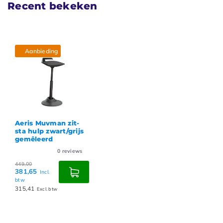
Recent bekeken
Aanbieding
Aeris Muvman zit-
sta hulp zwart/grijs
gemêleerd
0
reviews
449,00
381,65
Incl.
btw
315,41
Excl. btw