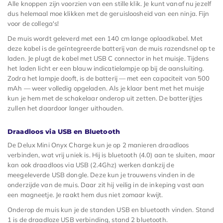
Alle knoppen zijn voorzien van een stille klik. Je kunt vanaf nu jezelf
dus helemaal moe klikken met de geruisloosheid van een ninja. Fijn
voor de collega's!
De muis wordt geleverd met een 140 cm lange oplaadkabel. Met
deze kabel is de geïntegreerde batterij van de muis razendsnel op te
laden. Je plugt de kabel met USB C connector in het muisje. Tijdens
het laden licht er een blauw indicatielampje op bij de aansluiting.
Zodra het lampje dooft, is de batterij — met een capaciteit van 500
mAh — weer volledig opgeladen. Als je klaar bent met het muisje
kun je hem met de schakelaar onderop uit zetten. De batterijtjes
zullen het daardoor langer uithouden.
Draadloos via USB en Bluetooth
De Delux Mini Onyx Charge kun je op 2 manieren draadloos
verbinden, wat vrij uniek is. Hij is bluetooth (4.0) aan te sluiten, maar
kan ook draadloos via USB (2.4Ghz) werken dankzij de
meegeleverde USB dongle. Deze kun je trouwens vinden in de
onderzijde van de muis. Daar zit hij veilig in de inkeping vast aan
een magneetje. Je raakt hem dus niet zomaar kwijt.
Onderop de muis kun je de standen USB en bluetooth vinden. Stand
1 is de draadloze USB verbinding, stand 2 bluetooth.