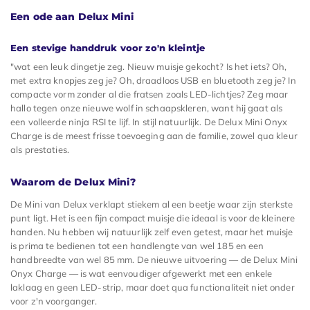
Een ode aan Delux Mini
Een stevige handdruk voor zo'n kleintje
"wat een leuk dingetje zeg. Nieuw muisje gekocht? Is het iets? Oh,
met extra knopjes zeg je? Oh, draadloos USB en bluetooth zeg je? In
compacte vorm zonder al die fratsen zoals LED-lichtjes? Zeg maar
hallo tegen onze nieuwe wolf in schaapskleren, want hij gaat als
een volleerde ninja RSI te lijf. In stijl natuurlijk. De Delux Mini Onyx
Charge is de meest frisse toevoeging aan de familie, zowel qua kleur
als prestaties.
Waarom de Delux Mini?
De Mini van Delux verklapt stiekem al een beetje waar zijn sterkste
punt ligt. Het is een fijn compact muisje die ideaal is voor de kleinere
handen. Nu hebben wij natuurlijk zelf even getest, maar het muisje
is prima te bedienen tot een handlengte van wel 185 en een
handbreedte van wel 85 mm. De nieuwe uitvoering — de Delux Mini
Onyx Charge — is wat eenvoudiger afgewerkt met een enkele
laklaag en geen LED-strip, maar doet qua functionaliteit niet onder
voor z'n voorganger.