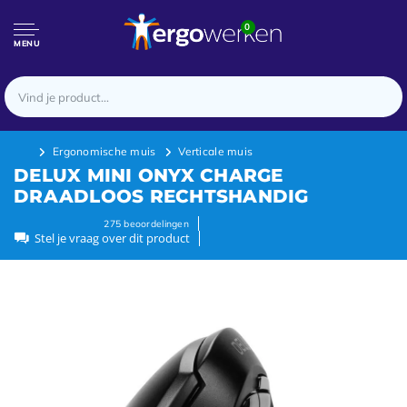
0
MENU
Ergonomische muis
Verticale muis
DELUX MINI ONYX CHARGE
DRAADLOOS RECHTSHANDIG
275
beoordelingen
Stel je vraag over dit product