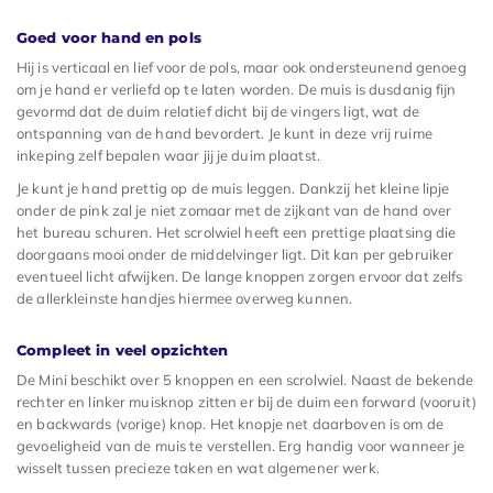
Goed voor hand en pols
Hij is verticaal en lief voor de pols, maar ook ondersteunend genoeg
om je hand er verliefd op te laten worden. De muis is dusdanig fijn
gevormd dat de duim relatief dicht bij de vingers ligt, wat de
ontspanning van de hand bevordert. Je kunt in deze vrij ruime
inkeping zelf bepalen waar jij je duim plaatst.
Je kunt je hand prettig op de muis leggen. Dankzij het kleine lipje
onder de pink zal je niet zomaar met de zijkant van de hand over
het bureau schuren. Het scrolwiel heeft een prettige plaatsing die
doorgaans mooi onder de middelvinger ligt. Dit kan per gebruiker
eventueel licht afwijken. De lange knoppen zorgen ervoor dat zelfs
de allerkleinste handjes hiermee overweg kunnen.
Compleet in veel opzichten
De Mini beschikt over 5 knoppen en een scrolwiel. Naast de bekende
rechter en linker muisknop zitten er bij de duim een forward (vooruit)
en backwards (vorige) knop. Het knopje net daarboven is om de
gevoeligheid van de muis te verstellen. Erg handig voor wanneer je
wisselt tussen precieze taken en wat algemener werk.