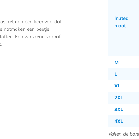
Inuteq
Was het dan één keer voordat
maat
rste natmaken een beetje
 stoffen. Een wasbeurt vooraf
.
M
L
XL
2XL
3XL
4XL
Vallen de bors