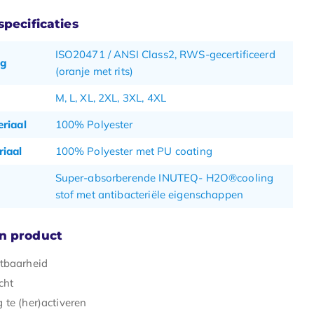
pecificaties
ISO20471 / ANSI Class2, RWS-gecertificeerd
ng
(oranje met rits)
M, L, XL, 2XL, 3XL, 4XL
riaal
100% Polyester
iaal
100% Polyester met PU coating
Super-absorberende INUTEQ- H2O®cooling
stof met antibacteriële eigenschappen
n product
tbaarheid
cht
 te (her)activeren