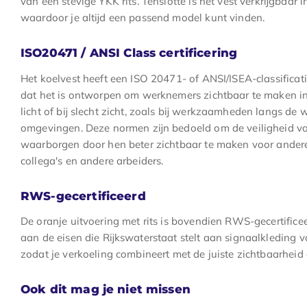
van een stevige YKK rits. Tenslotte is het vest verkrijgbaar
waardoor je altijd een passend model kunt vinden.
ISO20471 / ANSI Class certificering
Het koelvest heeft een ISO 20471- of ANSI/ISEA-classificati
dat het is ontworpen om werknemers zichtbaar te maken 
licht of bij slecht zicht, zoals bij werkzaamheden langs de w
omgevingen. Deze normen zijn bedoeld om de veiligheid v
waarborgen door hen beter zichtbaar te maken voor andere
collega's en andere arbeiders.
RWS-gecertificeerd
De oranje uitvoering met rits is bovendien RWS-gecertifice
aan de eisen die Rijkswaterstaat stelt aan signaalkleding 
zodat je verkoeling combineert met de juiste zichtbaarheid
Ook dit mag je niet missen