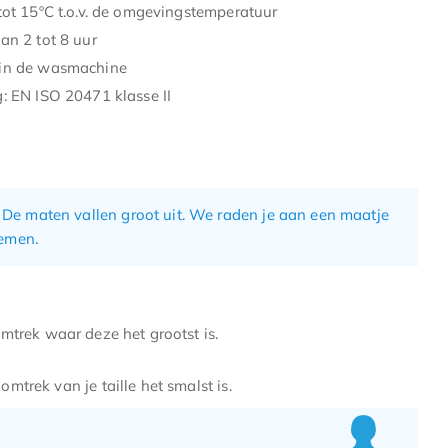
tot 15ºC t.o.v. de omgevingstemperatuur
an 2 tot 8 uur
in de wasmachine
: EN ISO 20471 klasse II
 De maten vallen groot uit. We raden je aan een maatje
nemen.
mtrek waar deze het grootst is.
mtrek van je taille het smalst is.