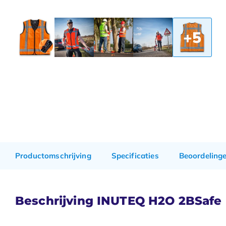
+5
Productomschrijving
Specificaties
Beoordeling
Beschrijving INUTEQ H2O 2BSafe k