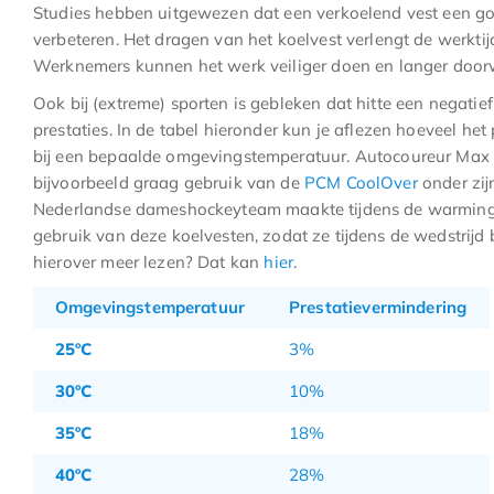
Studies hebben uitgewezen dat een verkoelend vest een goe
verbeteren. Het dragen van het koelvest verlengt de werkt
Werknemers kunnen het werk veiliger doen en langer door
Ook bij (extreme) sporten is gebleken dat hitte een negatie
prestaties. In de tabel hieronder kun je aflezen hoeveel he
bij een bepaalde omgevingstemperatuur. Autocoureur Max
bijvoorbeeld graag gebruik van de
PCM CoolOver
onder zij
Nederlandse dameshockeyteam maakte tijdens de warming 
gebruik van deze koelvesten, zodat ze tijdens de wedstrijd 
hierover meer lezen? Dat kan
hier
.
Omgevingstemperatuur
Prestatievermindering
25ºC
3%
30ºC
10%
35ºC
18%
40ºC
28%