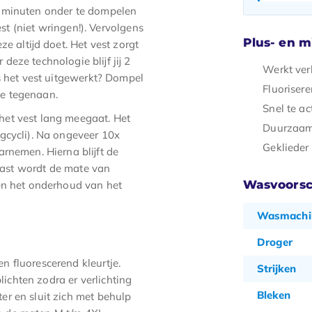
2 minuten onder te dompelen
est (niet wringen!). Vervolgens
Plus- en 
e altijd doet. Het vest zorgt
eze technologie blijf jij 2
Werkt ver
Is het vest uitgewerkt? Dompel
Fluoriser
e tegenaan.
Snel te ac
het vest lang meegaat. Het
Duurzaa
gcycli). Na ongeveer 10x
Geklieder
rnemen. Hierna blijft de
naast wordt de mate van
Wasvoorsc
en het onderhoud van het
Wasmachi
Droger
 fluorescerend kleurtje.
Strijken
lichten zodra er verlichting
Bleken
r en sluit zich met behulp