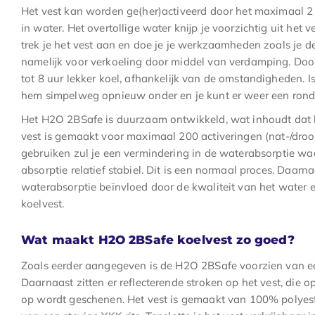
Het vest kan worden ge(her)activeerd door het maximaal 
in water. Het overtollige water knijp je voorzichtig uit het v
trek je het vest aan en doe je je werkzaamheden zoals je dez
namelijk voor verkoeling door middel van verdamping. Door d
tot 8 uur lekker koel, afhankelijk van de omstandigheden. 
hem simpelweg opnieuw onder en je kunt er weer een rond
Het H2O 2BSafe is duurzaam ontwikkeld, wat inhoudt dat 
vest is gemaakt voor maximaal 200 activeringen (nat-/droo
gebruiken zul je een vermindering in de waterabsorptie waa
absorptie relatief stabiel. Dit is een normaal proces. Daar
waterabsorptie beïnvloed door de kwaliteit van het water 
koelvest.
Wat maakt H2O 2BSafe koelvest zo goed?
Zoals eerder aangegeven is de H2O 2BSafe voorzien van een
Daarnaast zitten er reflecterende stroken op het vest, die op
op wordt geschenen. Het vest is gemaakt van 100% polyeste