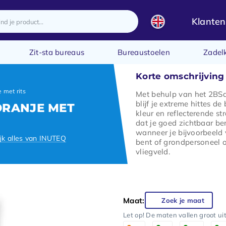
Klanten
Zit-sta bureaus
Bureaustoelen
Zadel
Korte omschrijving
 met rits
Met behulp van het 2BSa
blijf je extreme hittes de
ORANJE MET
kleur en reflecterende s
dat je goed zichtbaar be
wanneer je bijvoorbeeld 
jk alles van INUTEQ
bent of grondpersoneel 
vliegveld.
Maat:
Zoek je maat
Let op! De maten vallen groot ui