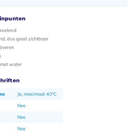
minpunten
koelend
end, dus goed zichtbaar
tiveren
m
 met water
hriften
ne
Ja, maximaal 40ºC
Nee
Nee
Nee