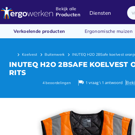
Bekijk alle
Diensten
Producten
Verkoelende producten
Ergonomische muizen
Koelvest
Buitenwerk
INUTEQ H2O 2BSafe koelvest oranje
INUTEQ H2O 2BSAFE KOELVEST 
RITS
Beki
1 vraag \ 1 antwoord
4
beoordelingen