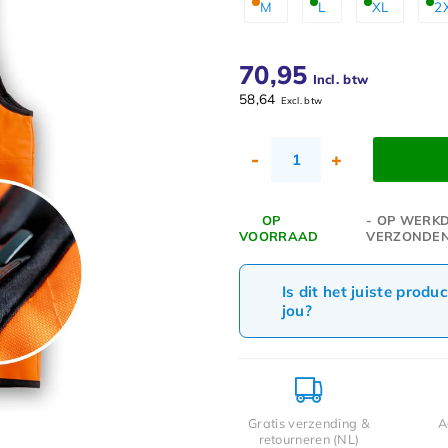
M
L
XL
2
70,95
Incl. btw
58,64
Excl. btw
-
+
OP
- OP WERKD
VOORRAAD
VERZONDE
Is dit het juiste produ
jou?
Gratis verzending &
A
retourneren (NL)