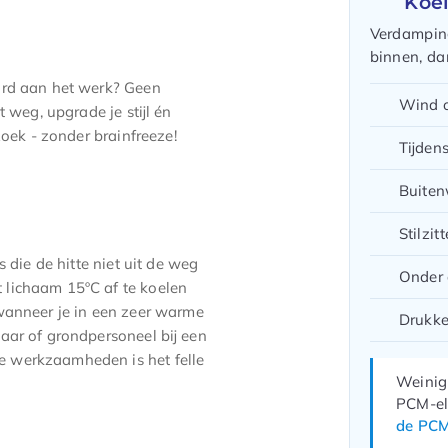
Koel
Verdamping
binnen, dan
ard aan het werk? Geen
Wind o
 weg, upgrade je stijl én
ezoek - zonder brainfreeze!
Tijden
Buiten
Stilzit
 die de hitte niet uit de weg
Onder 
 lichaam 15ºC af te koelen
wanneer je in een zeer warme
Drukke
aar of grondpersoneel bij een
e werkzaamheden is het felle
Weinig 
PCM-el
de PCM