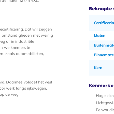
 in de maten M t/m 4XL,
Beknopte s
Certificeri
ecertificering. Dat wil zeggen
in omstandigheden met weinig
Maten
eg of in industriële
Buitenmate
an werknemers te
n, zoals automobilisten,
Binnemater
Kern
erd. Daarmee voldoet het vest
Kenmerke
voor werk langs rijkswegen,
 op de weg.
Hoge zich
Lichtgewi
Eenvoudig