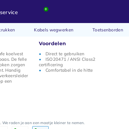
0
service
krukken
Kabels wegwerken
Toetsenborden
Voordelen
fe koelvest
Direct te gebruiken
 baas. De felle
ISO20471 / ANSI Class2
troken zorgen
certificering
nt. Handig
Comfortabel in de hitte
verkeersleider
op een
t. We raden je aan een maatje kleiner te nemen.