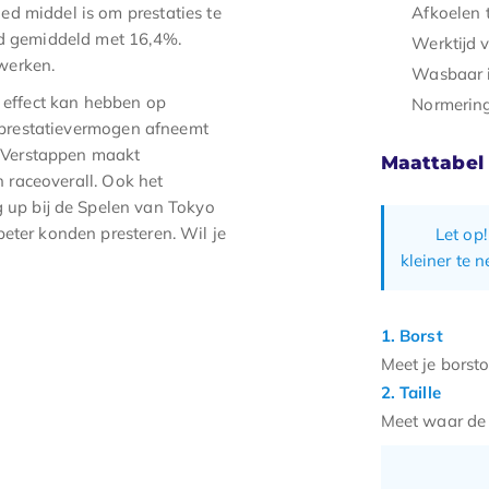
d middel is om prestaties te
Afkoelen 
ijd gemiddeld met 16,4%.
Werktijd v
werken.
Wasbaar 
f effect kan hebben op
Normering
t prestatievermogen afneemt
 Verstappen maakt
Maattabel
n raceoverall. Ook het
up bij de Spelen van Tokyo
beter konden presteren. Wil je
Let op!
kleiner te 
1. Borst
Meet je borsto
2. Taille
Meet waar de o