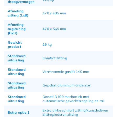
draagvermogen
Afmeting
470 x 485 mm
zitting (LxB)
Afmeting
rugleuning
470 x 565 mm
(BxH)
Gewicht
19 kg
product
Standaard
Comfort zitting
uitrusting
Standaard
Verchroomde gaslift 140 mm
uitrusting
Standaard
Gepolijst aluminium onderstel
uitrusting
Standaard
Donati D109 mechaniek met
uitrusting
automatische gewichtsregeling en rail
Extra dikke comfort zitting/kunstlederen
Extra optie 1
zitting/lederen zitting