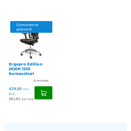
Gemonteerd
geleverd
Ergopro Edition
(N)EN 1335
bureaustoel
8
reviews
439,00
Incl.
btw
362,81
Excl. btw