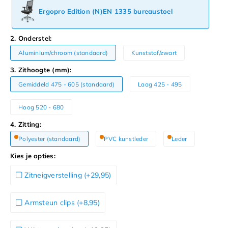
Ergopro Edition (N)EN 1335 bureaustoel
2. Onderstel:
Aluminium/chroom (standaard)
Kunststof/zwart
3. Zithoogte (mm):
Gemiddeld 475 - 605 (standaard)
Laag 425 - 495
Hoog 520 - 680
4. Zitting:
Polyester (standaard)
PVC kunstleder
Leder
Kies je opties:
Zitneigverstelling (+29,95)
Armsteun clips (+8,95)