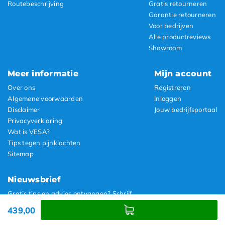
Routebeschrijving
Gratis retourneren
Garantie retourneren
Voor bedrijven
Alle productreviews
Showroom
Meer informatie
Mijn account
Over ons
Registreren
Algemene voorwaarden
Inloggen
Disclaimer
Jouw bedrijfsportaal
Privacyverklaring
Wat is VESA?
Tips tegen pijnklachten
Sitemap
Nieuwsbrief
Gratis tips en advies ontvangen? Schrijf
je dan snel in voor onze nieuwsbrief:
439,00