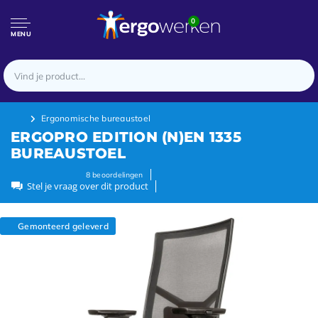
0
MENU
Ergonomische bureaustoel
ERGOPRO EDITION (N)EN 1335
BUREAUSTOEL
8
beoordelingen
Stel je vraag over dit product
Gemonteerd geleverd