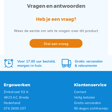
Vragen en antwoorden
Heb je een vraag?
Wees de eerste om iets te vragen over dit product
Stel een vraag
Voor 17.00 uur besteld,
Gratis
verzenden
morgen in huis
&
retourneren
Ergowerken
Klantenservice
Zinkstraat 53 A
Contact
4823 AC, Breda
Veilig betalen
Nederland
Gratis verzenden
076 2600 207
90 dagen zichttermijn