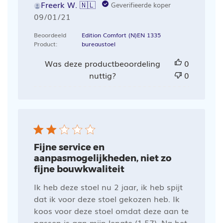
Freerk W. 🇳🇱
Geverifieerde koper
Publicatiedatum
09/01/21
Beoordeeld
Edition Comfort (N)EN 1335
Product:
bureaustoel
Was deze productbeoordeling
0
nuttig?
0
Fijne service en
aanpasmogelijkheden, niet zo
fijne bouwkwaliteit
Ik heb deze stoel nu 2 jaar, ik heb spijt
dat ik voor deze stoel gekozen heb. Ik
koos voor deze stoel omdat deze aan te
passen is aan mijn lengte (1.57). Na het