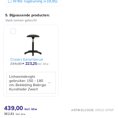
Witte rugleuning (+19,95)
5. Bijpassende producten:
Vaak samen gekocht
Classic balanskruk
+ 223,25
235,00
Incl. btw
Lichaamslengte
gebruiker: 150 - 180
cm, Bekleding Balergo:
Kunstleder Zwart
439,00
Incl. btw
ARTIKELCODE:
ERGO-EPBP
362,81
Excl. btw