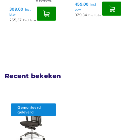
6
reviews
459,00
Incl.
309,00
Incl.
btw
btw
379,34
Excl. btw
255,37
Excl. btw
Recent bekeken
Gemonteerd
geleverd