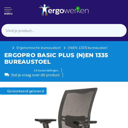
0
MENU
Ergonomische bureaustoel
(N)EN 1335 bureaustoel
ERGOPRO BASIC PLUS (N)EN 1335
BUREAUSTOEL
14
beoordelingen
Stel je vraag over dit product
Gemonteerd geleverd