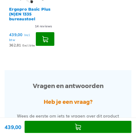
Ergopro Basic Plus
(N)EN 1335
bureaustoel
14
reviews
439,00
Incl.
btw
362,81
Excl. btw
Vragen en antwoorden
Heb je een vraag?
Wees de eerste om iets te vragen over dit product
439,00
Stel een vraag