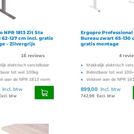
o NPR 1813 Zit Sta
Ergopro Professional 
62-127 cm incl. gratis
Bureau zwart 65-130 c
e - Zilvergrijs
gratis montage
16
reviews
4
revi
ijk elektrisch verstelbaar
Makkelijk elektrisch ver
tbaar tot wel 100kg
Belastbaar tot wel 100+
et aan de NPR 1813 norm
Voldoet aan de NPR 18
0
Incl. btw
899,00
Incl. btw
Excl. btw
742,98
Excl. btw