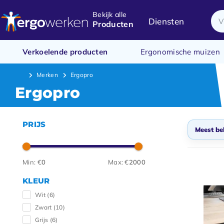
Bekijk alle
Diensten
Producten
Verkoelende producten
Ergonomische muizen
Merken
Ergopro
Ergopro
PRIJS
Meest be
Meest
Min: €
0
Max: €
2000
Nieuw
KLEUR
Laags
Wit
(6)
Hoogs
Zwart
(10)
Grijs
(6)