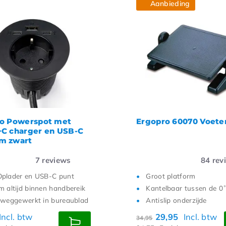
Aanbieding
o Powerspot met
Ergopro 60070 Voete
C charger en USB-C
m zwart
7
reviews
84
rev
plader en USB-C punt
Groot platform
m altijd binnen handbereik
Kantelbaar tussen de 0
 weggewerkt in bureaublad
Antislip onderzijde
Incl. btw
29,95
Incl. btw
34,95