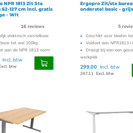
o NPR 1813 Zit Sta
Ergopro Zit/sta bure
62-127 cm incl. gratis
onderstel basic - grij
e - Wit
16
reviews
5
revi
ijk elektrisch verstelbaar
Geschikt voor bladen t
tbaar tot wel 100kg
Voldoet aan NPR1813 ric
et aan de NPR 1813 norm
Draagt bij aan een gez
werkplek
0
Incl. btw
Excl. btw
299,00
Incl. btw
247,11
Excl. btw