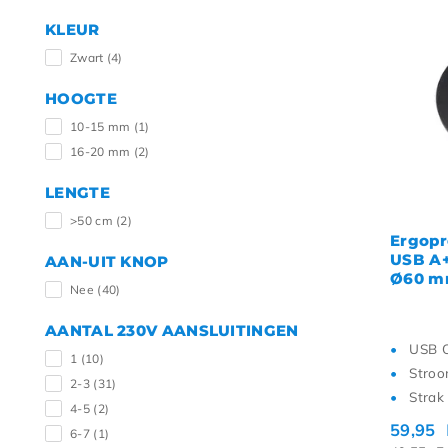
KLEUR
Zwart
(4)
HOOGTE
10-15 mm
(1)
16-20 mm
(2)
LENGTE
>50 cm
(2)
Ergopr
USB A+
AAN-UIT KNOP
Ø60 m
Nee
(40)
AANTAL 230V AANSLUITINGEN
USB O
1
(10)
Stroo
2-3
(31)
Strak
4-5
(2)
59,95
6-7
(1)