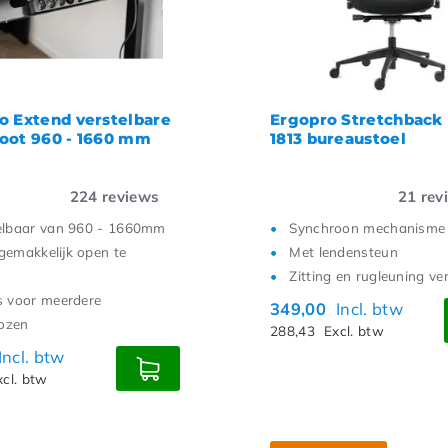
o Extend verstelbare
Ergopro Stretchback
oot 960 - 1660 mm
1813 bureaustoel
224
reviews
21
rev
elbaar van 960 - 1660mm
Synchroon mechanisme
gemakkelijk open te
Met lendensteun
Zitting en rugleuning ve
s voor meerdere
349,00
Incl. btw
ozen
288,43
Excl. btw
Incl. btw
xcl. btw