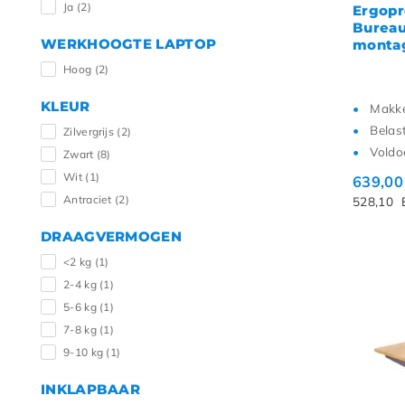
Ja
(2)
Ergopr
Bureau 
WERKHOOGTE LAPTOP
montag
Hoog
(2)
KLEUR
Makkel
Belas
Zilvergrijs
(2)
Voldo
Zwart
(8)
Wit
(1)
639,0
Antraciet
(2)
528,10
DRAAGVERMOGEN
<2 kg
(1)
2-4 kg
(1)
5-6 kg
(1)
7-8 kg
(1)
9-10 kg
(1)
INKLAPBAAR