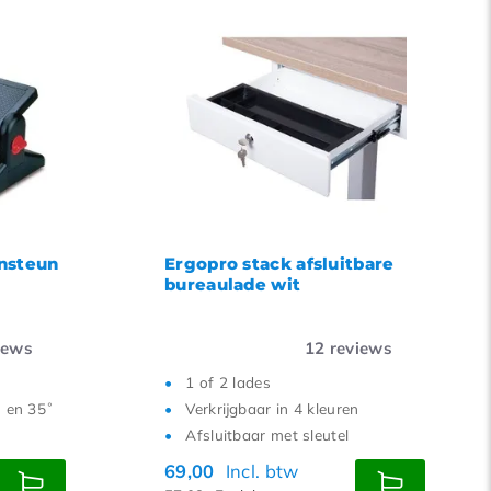
nsteun
Ergopro stack afsluitbare
bureaulade wit
iews
12
reviews
1 of 2 lades
˚ en 35˚
Verkrijgbaar in 4 kleuren
Afsluitbaar met sleutel
69,00
Incl. btw