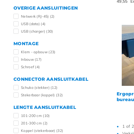
49,55
E
OVERIGE AANSLUITINGEN
Netwerk (RJ-45)
(2)
USB (data)
(4)
USB (charger)
(30)
MONTAGE
Klem - opbouw
(23)
Inbouw
(17)
Schroef
(4)
CONNECTOR AANSLUITKABEL
Schuko (stekker)
(12)
Ergopr
Stekerbaar (koppel)
(32)
bureau
LENGTE AANSLUITKABEL
101-200 cm
(10)
201-300 cm
(2)
1 of 
Koppel (stekerbaar)
(32)
Verkri