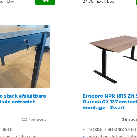
xcl. btw
24,75
Excl. btw
o stack afsluitbare
Ergopro NPR 1813 Zit 
lade antraciet
Bureau 62-127 cm incl
montage - Zwart
12
reviews
16
rev
2 lades
Makkelijk elektrisch ver
jgbaar in 4 kleuren
Belastbaar tot wel 100