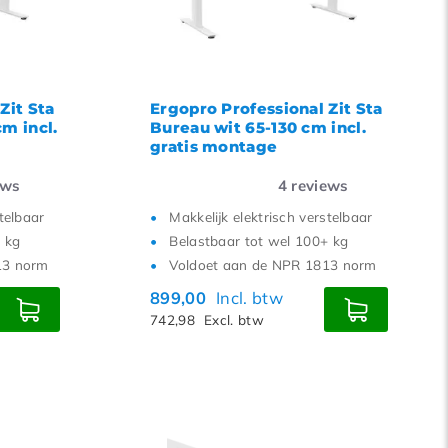
Zit Sta
Ergopro Professional Zit Sta
m incl.
Bureau wit 65-130 cm incl.
gratis montage
ews
4
reviews
stelbaar
Makkelijk elektrisch verstelbaar
 kg
Belastbaar tot wel 100+ kg
13 norm
Voldoet aan de NPR 1813 norm
899,00
Incl. btw
742,98
Excl. btw