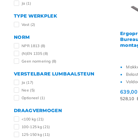
Ja
(1)
TYPE WERKPLEK
Vast
(2)
Ergopr
NORM
Bureau 
montag
NPR 1813
(8)
(N)EN 1335
(8)
Geen normering
(8)
Makkel
VERSTELBARE LUMBAALSTEUN
Belas
Voldo
Ja
(17)
Nee
(5)
639,0
Optioneel
(1)
528,10
DRAAGVERMOGEN
<100 kg
(21)
100-125 kg
(21)
125-150 kg
(11)