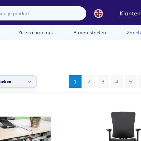
Klanten
Zit-sta bureaus
Bureaustoelen
Zadel
1
2
3
4
5
keken
 bekeken
ste producten
te prijs
te prijs