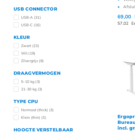
Afslu
USB CONNECTOR
69,00
USB-A
(31)
57,02
E
USB-C
(16)
KLEUR
Zwart
(23)
Wit
(19)
Zilvergrijs
(8)
DRAAGVERMOGEN
5-10 kg
(3)
21-30 kg
(3)
TYPE CPU
Normaal (thick)
(3)
Ergopr
Klein (thin)
(3)
Bureau
incl. 
HOOGTE VERSTELBAAR