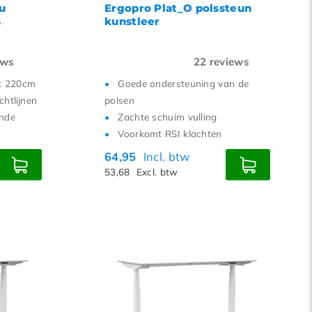
au
Ergopro Plat_O polssteun
s
kunstleer
ews
22
reviews
ot 220cm
Goede ondersteuning van de
htlijnen
polsen
onde
Zachte schuim vulling
Voorkomt RSI klachten
64,95
Incl. btw
53,68
Excl. btw