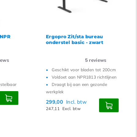
18
21
24
 NPR
Ergopro Zit/sta bureau
onderstel basic - zwart
iews
5
reviews
Geschikt voor bladen tot 200cm
Voldoet aan NPR1813 richtlijnen
rstelbaar
Draagt bij aan een gezonde
werkplek
299,00
Incl. btw
247,11
Excl. btw