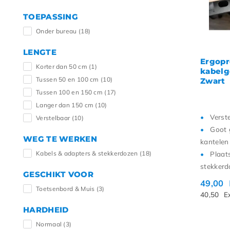
TOEPASSING
Onder bureau
(18)
LENGTE
Ergopr
Korter dan 50 cm
(1)
kabelg
Tussen 50 en 100 cm
(10)
Zwart
Tussen 100 en 150 cm
(17)
Langer dan 150 cm
(10)
Verst
Verstelbaar
(10)
Goot 
WEG TE WERKEN
kantelen
Kabels & adapters & stekkerdozen
(18)
Plaat
stekkerd
GESCHIKT VOOR
49,00
Toetsenbord & Muis
(3)
40,50
E
HARDHEID
Normaal
(3)