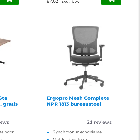
57,02
Excl. btw
Sta
Ergopro Mesh Complete
. gratis
NPR 1813 bureaustoel
iews
21
reviews
stelbaar
Synchroon mechanisme
kg
Met lendensteun