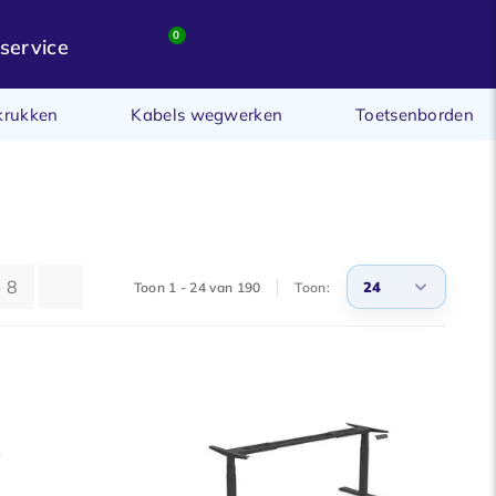
0
service
krukken
Kabels wegwerken
Toetsenborden
8
24
Toon 1 - 24 van 190
Toon:
3
6
9
12
15