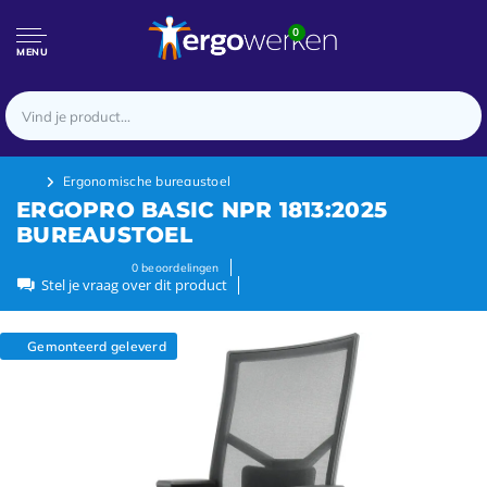
0
MENU
Ergonomische bureaustoel
ERGOPRO BASIC NPR 1813:2025
BUREAUSTOEL
0
beoordelingen
Stel je vraag over dit product
Gemonteerd geleverd