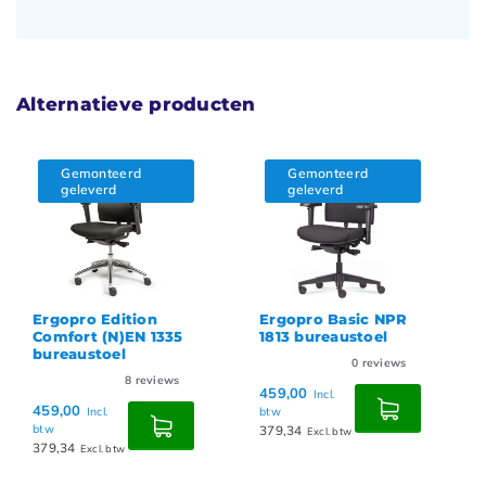
Alternatieve producten
Gemonteerd
Gemonteerd
geleverd
geleverd
Ergopro Edition
Ergopro Basic NPR
Comfort (N)EN 1335
1813 bureaustoel
bureaustoel
0
reviews
8
reviews
459,00
Incl.
459,00
Incl.
btw
btw
379,34
Excl. btw
379,34
Excl. btw