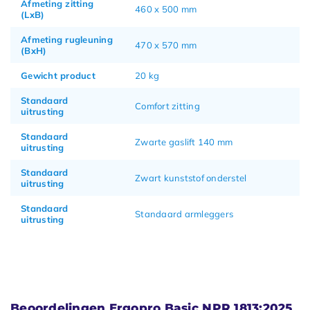
Afmeting zitting
460 x 500 mm
(LxB)
Afmeting rugleuning
470 x 570 mm
(BxH)
Gewicht product
20 kg
Standaard
Comfort zitting
uitrusting
Standaard
Zwarte gaslift 140 mm
uitrusting
Standaard
Zwart kunststof onderstel
uitrusting
Standaard
Standaard armleggers
uitrusting
Beoordelingen Ergopro Basic NPR 1813:2025