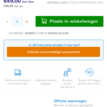
649,00
Incl. btw
ARTIKELCODE:
ERGO-EPBNPR25M-PRO
536,36
Excl. btw
Plaats in winkelwagen
-
+
LEVERTIJD:
BINNEN 1 TOT 2 WEKEN IN HUIS
Is dit het juiste product voor jou?
Gebruik onze handige keuzecheck
Gratis verzending &
Achteraf betalen
Klanten
Binnen 90 dagen
retourneren (NL)
mogelijk
geven
gratis retour (NL)
ons een 9.2
Offerte aanvragen
Binnen 1 minuut geregeld