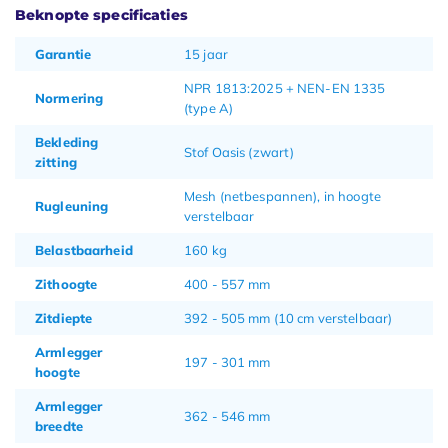
Beknopte specificaties
Garantie
15 jaar
NPR 1813:2025 + NEN-EN 1335
Normering
(type A)
Bekleding
Stof Oasis (zwart)
zitting
Mesh (netbespannen), in hoogte
Rugleuning
verstelbaar
Belastbaarheid
160 kg
Zithoogte
400 - 557 mm
Zitdiepte
392 - 505 mm (10 cm verstelbaar)
Armlegger
197 - 301 mm
hoogte
Armlegger
362 - 546 mm
breedte