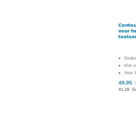
Contou
voor h
toetse
Onder
Met s
Voor 
49,95
41,28
E