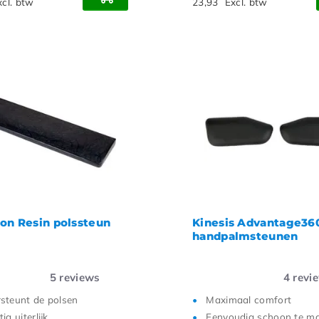
xcl. btw
23,93
Excl. btw
on Resin polssteun
Kinesis Advantage36
handpalmsteunen
5
reviews
4
revi
steunt de polsen
Maximaal comfort
ig uiterlijk
Eenvoudig schoon te m