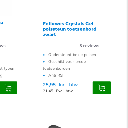
t™
Fellowes Crystals Gel
polssteun toetsenbord
zwart
ews
3
reviews
Ondersteunt beide polsen
Geschikt voor brede
et typen
toetsenborden
ng
Anti RSI
25,95
Incl. btw
21,45
Excl. btw