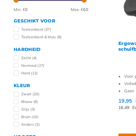
Hoogs
Min: €
0
Max: €
60
GESCHIKT VOOR
Toetsenbord
(37)
Toetsenbord & Muis
(6)
Ergowa
schuif
HARDHEID
Zacht
(4)
Normaal
(27)
Hard
(12)
Voor 
Volle
KLEUR
Geen 
Zwart
(20)
19,95
Blauw
(6)
16,49
E
Grijs
(3)
Bruin
(10)
Anders
(3)