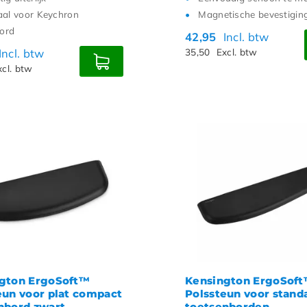
aal voor Keychron
Magnetische bevestigin
ord
42,95
Incl. btw
Incl. btw
35,50
Excl. btw
xcl. btw
gton ErgoSoft™
Kensington ErgoSof
eun voor plat compact
Polssteun voor stand
nbord zwart
toetsenborden