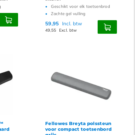
g
Geschikt voor elk toetsenbrod
Zachte gel vulling
59,95
Incl. btw
49,55
Excl. btw
t™
Fellowes Breyta polssteun
aard
voor compact toetsenbord
grijs