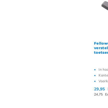
Fellow
verste
toetse
In ho
Kante
Voork
29,95
24,75
E