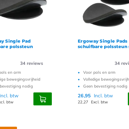
te prijs
y Single Pad
Ergoway Single Pads
bare polssteun
schuifbare polssteun 
34
reviews
34
rev
pols en arm
Voor pols en arm
dige bewegingsvrijheid
Volledige bewegingsvrij
bevestiging nodig
Geen bevestiging nodig
Incl. btw
26,95
Incl. btw
xcl. btw
22,27
Excl. btw