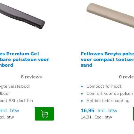
es Premium Gel
Fellowes Breyta pols
lbare polssteun voor
voor compact toetse
nbord
sand
8
reviews
0
revi
ogte verstelbaar
Compact formaat
lbaar
Comfort voor de polsen
omt RSI klachten
Antibacteriële coating
Incl. btw
16,95
Incl. btw
xcl. btw
14,01
Excl. btw