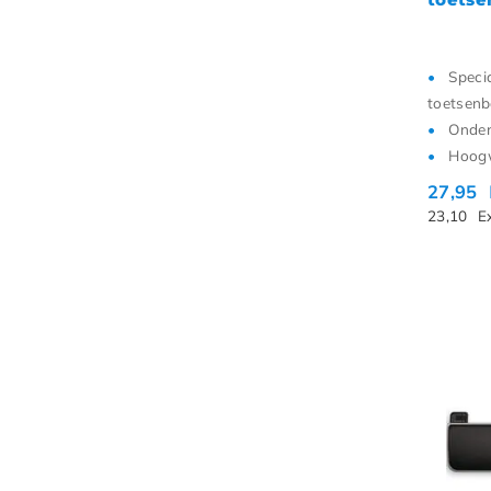
Speci
toetsen
Onder
Hoogw
27,95
23,10
E