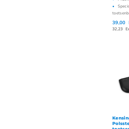
Speci
toetsenb
39,00
32,23
E
Kensin
Polsst
toetse