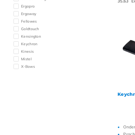
35,63
E
Ergopro
Ergoway
Fellowes
Goldtouch
Kensington
Keychron
Kinesis
Mistel
X-Bows
Keychr
Onder
Pracht