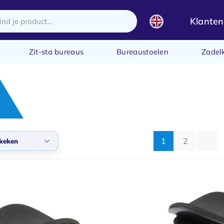
Klanten
Zit-sta bureaus
Bureaustoelen
Zadel
1
2
keken
daard
 bekeken
ste producten
te prijs