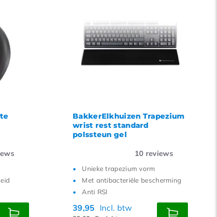
te
BakkerElkhuizen Trapezium
wrist rest standard
polssteun gel
iews
10
reviews
Unieke trapezium vorm
heid
Met antibacteriële bescherming
Anti RSI
39,95
Incl. btw