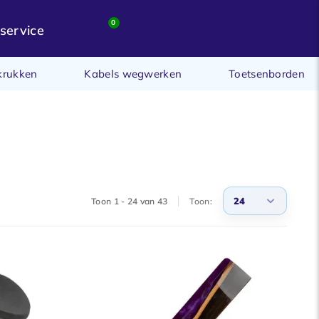
0
service
krukken
Kabels wegwerken
Toetsenborden
24
Toon 1 - 24 van 43
Toon:
3
6
9
12