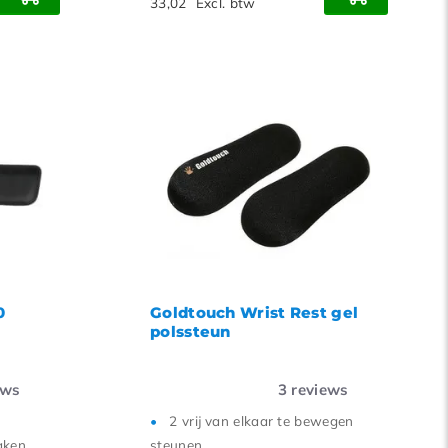
33,02
Excl. btw
0
Goldtouch Wrist Rest gel
polssteun
ews
3
reviews
2 vrij van elkaar te bewegen
aken
steunen