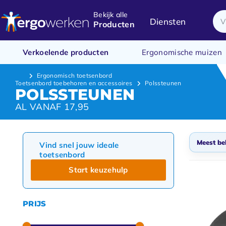
Bekijk alle
Diensten
Producten
Verkoelende producten
Ergonomische muizen
Ergonomisch toetsenbord
Toetsenbord toebehoren en accessoires
Polssteunen
POLSSTEUNEN
AL VANAF 17,95
Meest be
Vind snel jouw ideale
toetsenbord
Stan
Start keuzehulp
Meest
Nieuw
PRIJS
Laags