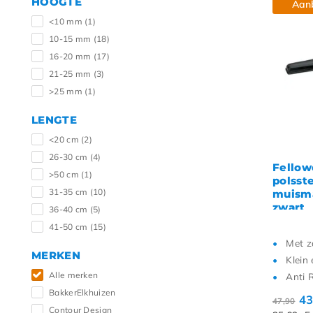
HOOGTE
Aan
<10 mm
(1)
10-15 mm
(18)
16-20 mm
(17)
21-25 mm
(3)
>25 mm
(1)
LENGTE
<20 cm
(2)
26-30 cm
(4)
Fellow
>50 cm
(1)
polsst
31-35 cm
(10)
muisma
zwart
36-40 cm
(5)
41-50 cm
(15)
Met z
MERKEN
Klein 
Alle merken
Anti 
BakkerElkhuizen
43
47,90
Contour Design