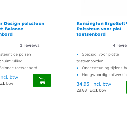
r Design polssteun
Kensington ErgoSof
et Balance
Polssteun voor plat
nbord
toetsenbord
1
reviews
4
revi
steunt de polsen
Speciaal voor platte
chuimvulling
toetsenborden
Balance toetsenbord
Ondersteuning tijdens h
Hoogwaardige afwerki
Incl. btw
xcl. btw
34,95
Incl. btw
28,88
Excl. btw