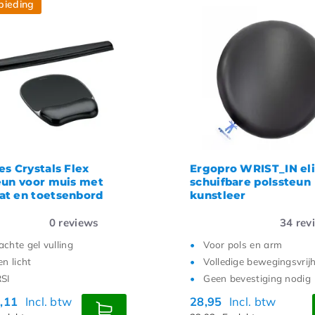
bieding
es Crystals Flex
Ergopro WRIST_IN eli
eun voor muis met
schuifbare polssteun
t en toetsenbord
kunstleer
0
reviews
34
rev
achte gel vulling
Voor pols en arm
en licht
Volledige bewegingsvrij
RSI
Geen bevestiging nodig
,11
Incl. btw
28,95
Incl. btw