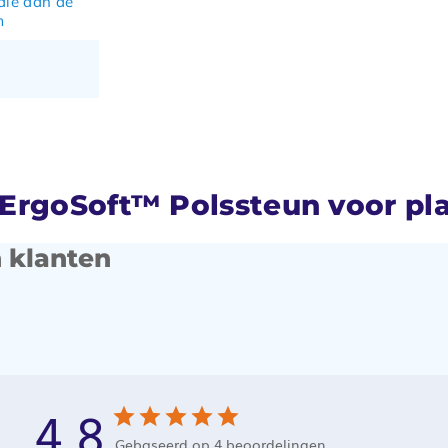
die aan de
m
ErgoSoft™ Polssteun voor pl
 klanten
4.8
Gebaseerd op 4 beoordelingen