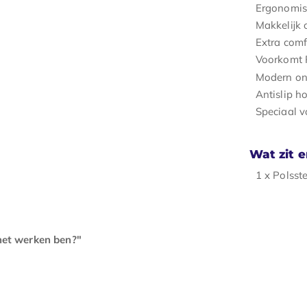
Ergonomis
Makkelijk
Extra comf
Voorkomt 
Modern ont
Antislip h
Speciaal v
Wat zit e
1 x Polsst
 het werken ben?"