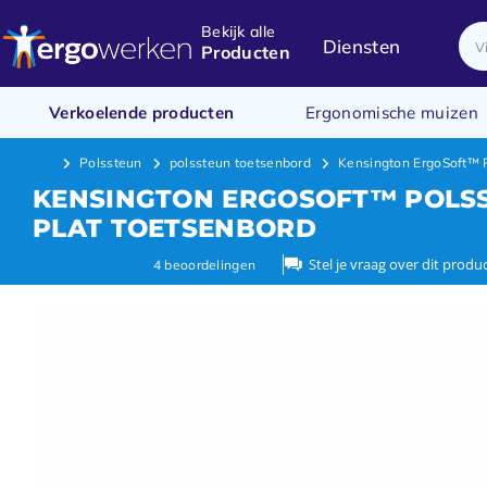
Bekijk alle
Diensten
Producten
Verkoelende producten
Ergonomische muizen
Polssteun
polssteun toetsenbord
Kensington ErgoSoft™ P
KENSINGTON ERGOSOFT™ POLS
PLAT TOETSENBORD
Stel je vraag over dit produ
4
beoordelingen