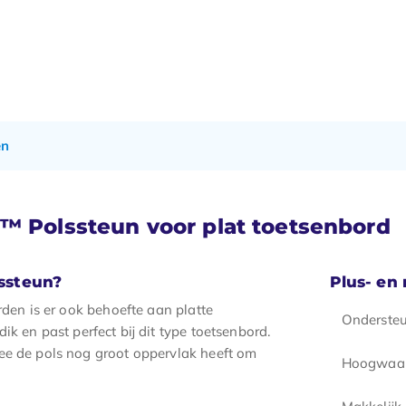
en
™ Polssteun voor plat toetsenbord
ssteun?
Plus- en
rden is er ook behoefte aan platte
Ondersteu
k en past perfect bij dit type toetsenbord.
ee de pols nog groot oppervlak heeft om
Hoogwaar
Makkelijk