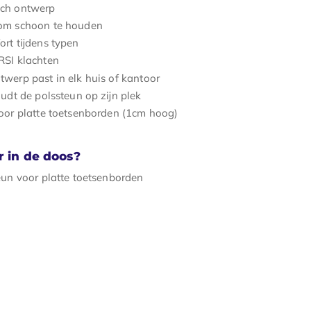
ch ontwerp
 om schoon te houden
ort tijdens typen
RSI klachten
werp past in elk huis of kantoor
oudt de polssteun op zijn plek
oor platte toetsenborden (1cm hoog)
r in de doos?
eun voor platte toetsenborden