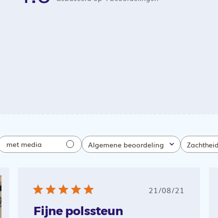
met media
Algemene beoordeling
Zachthei
Alle
Alle
Publicatieda
21/08/21
Fijne polssteun