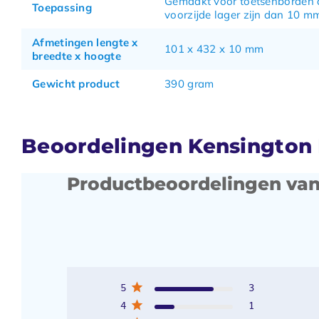
Gemaakt voor toetsenborden 
Toepassing
voorzijde lager zijn dan 10 m
Afmetingen lengte x
101 x 432 x 10 mm
breedte x hoogte
Gewicht product
390 gram
Beoordelingen Kensington 
Productbeoordelingen van
5
3
4
1