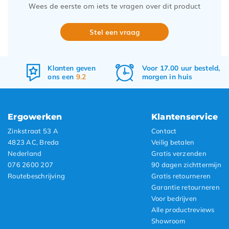
Wees de eerste om iets te vragen over dit product
Stel een vraag
Voor 17.00 uur besteld,
Gratis
verzenden
morgen in huis
&
retourneren
Ergowerken
Klantenservice
Zinkstraat 53 A
Contact
4823 AC, Breda
Veilig betalen
Nederland
Gratis verzenden
076 2600 207
90 dagen zichttermijn
Routebeschrijving
Gratis retourneren
Garantie retourneren
Voor bedrijven
Alle productreviews
Showroom