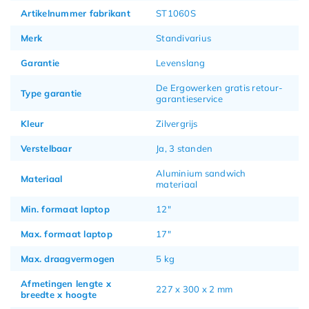
Artikelnummer fabrikant
ST1060S
Merk
Standivarius
Garantie
Levenslang
De Ergowerken gratis retour-
Type garantie
garantieservice
Kleur
Zilvergrijs
Verstelbaar
Ja, 3 standen
Aluminium sandwich
Materiaal
materiaal
Min. formaat laptop
12"
Max. formaat laptop
17"
Max. draagvermogen
5 kg
Afmetingen lengte x
227 x 300 x 2 mm
breedte x hoogte