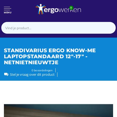
0
MENU
STANDIVARIUS ERGO KNOW-ME
LAPTOPSTANDAARD 12"-17" -
NETNIETNIEUWTJE
0
beoordelingen
Stel je vraag over dit product