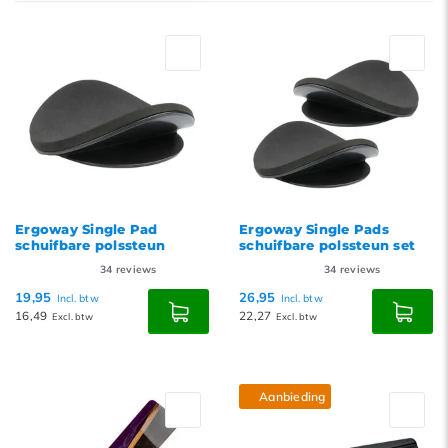
Standaard
Meest bekeken
Nieuwste producten
Laagste prijs
Hoogste prijs
Ergoway Single Pad
Ergoway Single Pads
schuifbare polssteun
schuifbare polssteun set
34
reviews
34
reviews
19,95
26,95
Incl. btw
Incl. btw
16,49
22,27
Excl. btw
Excl. btw
Aanbieding