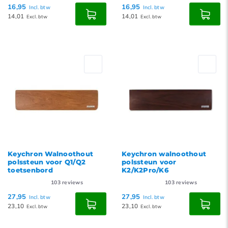
16,95
16,95
Incl. btw
Incl. btw
14,01
14,01
Excl. btw
Excl. btw
Keychron Walnoothout
Keychron walnoothout
polssteun voor Q1/Q2
polssteun voor
toetsenbord
K2/K2Pro/K6
103
reviews
103
reviews
27,95
27,95
Incl. btw
Incl. btw
23,10
23,10
Excl. btw
Excl. btw