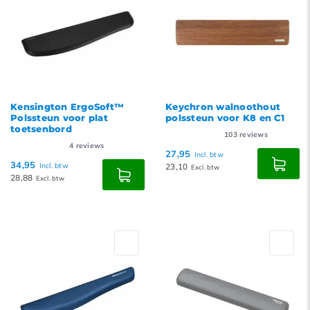
Kensington ErgoSoft™
Keychron walnoothout
Polssteun voor plat
polssteun voor K8 en C1
toetsenbord
103
reviews
4
reviews
27,95
Incl. btw
34,95
Incl. btw
23,10
Excl. btw
28,88
Excl. btw