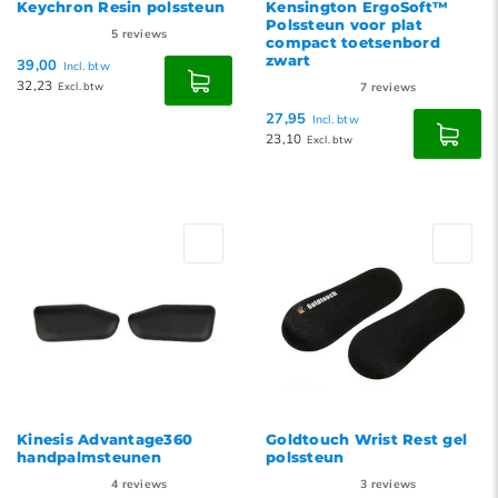
Keychron Resin polssteun
Kensington ErgoSoft™
Polssteun voor plat
5
reviews
compact toetsenbord
zwart
39,00
Incl. btw
32,23
Excl. btw
7
reviews
27,95
Incl. btw
23,10
Excl. btw
Kinesis Advantage360
Goldtouch Wrist Rest gel
handpalmsteunen
polssteun
4
reviews
3
reviews