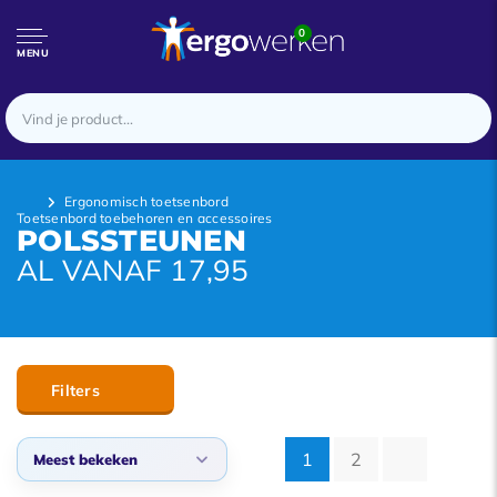
0
MENU
Ergonomisch toetsenbord
Toetsenbord toebehoren en accessoires
POLSSTEUNEN
AL VANAF 17,95
Filters
1
2
Meest bekeken