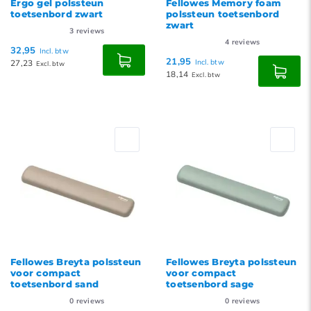
Ergo gel polssteun
Fellowes Memory foam
toetsenbord zwart
polssteun toetsenbord
zwart
3
reviews
4
reviews
32,95
Incl. btw
21,95
27,23
Incl. btw
Excl. btw
18,14
Excl. btw
Fellowes Breyta polssteun
Fellowes Breyta polssteun
voor compact
voor compact
toetsenbord sand
toetsenbord sage
0
reviews
0
reviews