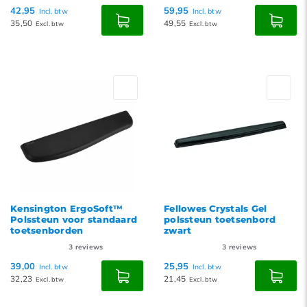
42,95
59,95
Incl. btw
Incl. btw
35,50
49,55
Excl. btw
Excl. btw
Kensington ErgoSoft™
Fellowes Crystals Gel
Polssteun voor standaard
polssteun toetsenbord
toetsenborden
zwart
3
reviews
3
reviews
39,00
25,95
Incl. btw
Incl. btw
32,23
21,45
Excl. btw
Excl. btw