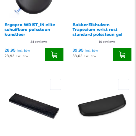
Ergopro WRIST_IN elite
BakkerElkhuizen
schuifbare polssteun
Trapezium wrist rest
kunstleer
standard polssteun gel
34
reviews
10
reviews
28,95
39,95
Incl. btw
Incl. btw
23,93
33,02
Excl. btw
Excl. btw