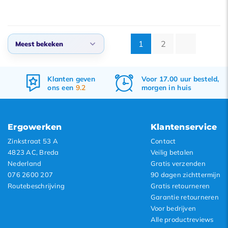
1
2
Meest bekeken
Standaard
Voor 17.00 uur besteld,
Gratis
verzenden
Meest bekeken
morgen in huis
&
retourneren
Nieuwste producten
Laagste prijs
Ergowerken
Klantenservice
Hoogste prijs
Zinkstraat 53 A
Contact
4823 AC, Breda
Veilig betalen
Nederland
Gratis verzenden
076 2600 207
90 dagen zichttermijn
Routebeschrijving
Gratis retourneren
Garantie retourneren
Voor bedrijven
Alle productreviews