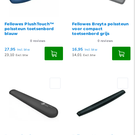
Fellowes PlushTouch™
Fellowes Breyta polssteun
polssteun toetsenbord
voor compact
blauw
toetsenbord grijs
0
reviews
0
reviews
27,95
16,95
Incl. btw
Incl. btw
23,10
14,01
Excl. btw
Excl. btw