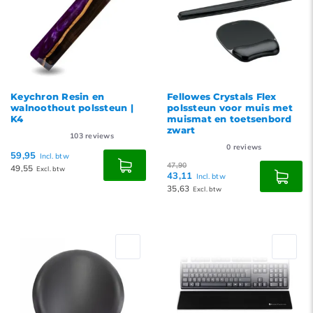
Keychron Resin en
Fellowes Crystals Flex
walnoothout polssteun |
polssteun voor muis met
K4
muismat en toetsenbord
zwart
103
reviews
0
reviews
59,95
Incl. btw
47,90
49,55
Excl. btw
43,11
Incl. btw
35,63
Excl. btw