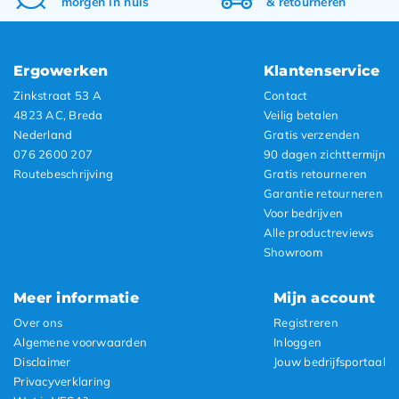
morgen in huis
&
retourneren
Ergowerken
Klantenservice
Zinkstraat 53 A
Contact
4823 AC, Breda
Veilig betalen
Nederland
Gratis verzenden
076 2600 207
90 dagen zichttermijn
Routebeschrijving
Gratis retourneren
Garantie retourneren
Voor bedrijven
Alle productreviews
Showroom
Meer informatie
Mijn account
Over ons
Registreren
Algemene voorwaarden
Inloggen
Disclaimer
Jouw bedrijfsportaal
Privacyverklaring