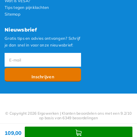
Wat is VESA?
Tips tegen pijnklachten
Sitemap
Nieuwsbrief
Gratis tips en advies ontvangen? Schrijf
je dan snel in voor onze nieuwsbrief:
Inschrijven
© Copyright 2026 Ergowerken | Klanten beoordelen ons met een 9.2/10
op basis van 6349 beoordelingen
109,00