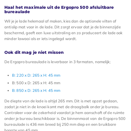
Haal het maximale uit de Ergopro 500 afsluitbare
bureaulade
Wil je je lade helemaal af maken, kies dan de optionele vilten of
antislip mat voor in de lade. Dit zorgt ervoor dat je de binnenzijde
beschermd, geeft een luxe uitstraling en zo produceert de lade ook
minder lawaai als er iets ingelegd wordt.
Ook dit mag je niet missen
De Ergopro bureaulade is leverbaar in 3 formaten, namelijk;
B: 220 x D: 265 x H: 45 mm
B: 500 x D: 265 x H: 45 mm
B: 850 x D: 265 x H: 45 mm
De diepte van de lade is altijd 265 mm. Dit is met opzet gedaan,
zodat je niet in de knoei komt met de draagbalk onder je bureau.
Controleer voor de zekerheid voordat je hem aanschaft of de ruimte
onder je bureau beschikbaar is. De binnenmaat van de Ergopro 500
bureaulade is 436 mm breed bij 250 mm diep en een bruikbare
hoogte van 45 mm.