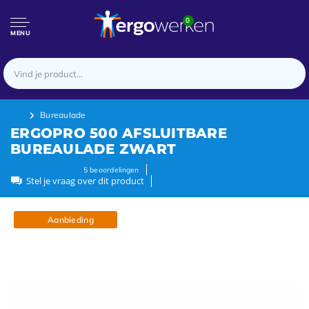
0
MENU
Bureaulade
ERGOPRO 500 AFSLUITBARE
BUREAULADE ZWART
5
beoordelingen
Stel je vraag over dit product
Aanbieding