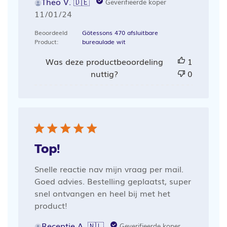
Theo V. 🇩🇪
Geverifieerde koper
Publicatiedatum
11/01/24
Beoordeeld
Götessons 470 afsluitbare
Product:
bureaulade wit
Was deze productbeoordeling
1
nuttig?
0
Top!
Snelle reactie nav mijn vraag per mail.
Goed advies. Bestelling geplaatst, super
snel ontvangen en heel bij met het
product!
Receptie A. 🇳🇱
Geverifieerde koper