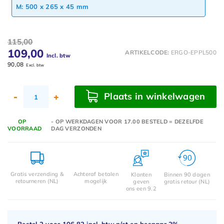
M: 500 x 265 x 45 mm
115,00
109,00
ARTIKELCODE:
ERGO-EPPL500
Incl. btw
90,08
Excl. btw
Plaats in winkelwagen
-
+
OP
- OP WERKDAGEN VOOR 17.00 BESTELD = DEZELFDE
VOORRAAD
DAG VERZONDEN
Gratis verzending &
Achteraf betalen
Klanten
Binnen 90 dagen
retourneren (NL)
mogelijk
geven
gratis retour (NL)
ons een 9.2
Bestel 2 voor
106,82
incl. btw p/st en bespaar
2%