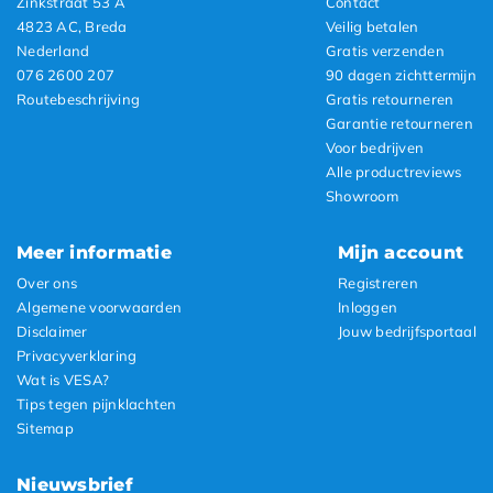
Zinkstraat 53 A
Contact
4823 AC, Breda
Veilig betalen
Nederland
Gratis verzenden
076 2600 207
90 dagen zichttermijn
Routebeschrijving
Gratis retourneren
Garantie retourneren
Voor bedrijven
Alle productreviews
Showroom
Meer informatie
Mijn account
Over ons
Registreren
Algemene voorwaarden
Inloggen
Disclaimer
Jouw bedrijfsportaal
Privacyverklaring
Wat is VESA?
Tips tegen pijnklachten
Sitemap
Nieuwsbrief