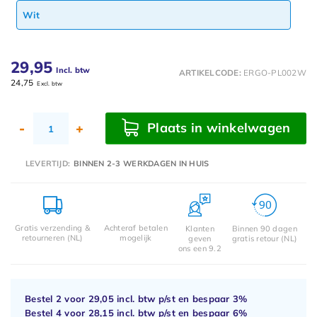
Wit
29,95
Incl. btw
ARTIKELCODE:
ERGO-PL002W
24,75
Excl. btw
Plaats in winkelwagen
-
+
LEVERTIJD:
BINNEN 2-3 WERKDAGEN IN HUIS
Gratis verzending &
Achteraf betalen
Klanten
Binnen 90 dagen
retourneren (NL)
mogelijk
geven
gratis retour (NL)
ons een 9.2
Bestel 2 voor
29,05
incl. btw p/st en bespaar
3%
Bestel 4 voor
28,15
incl. btw p/st en bespaar
6%