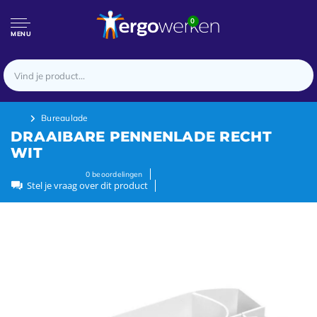
0
MENU
Bureaulade
DRAAIBARE PENNENLADE RECHT
WIT
0
beoordelingen
Stel je vraag over dit product