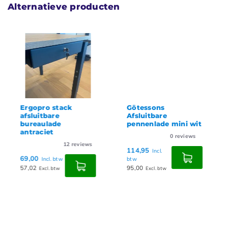
Alternatieve producten
Ergopro stack
Götessons
afsluitbare
Afsluitbare
bureaulade
pennenlade mini wit
antraciet
0
reviews
12
reviews
114,95
Incl.
69,00
Incl. btw
btw
57,02
95,00
Excl. btw
Excl. btw