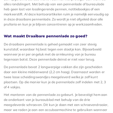
alles rondslingert. Met behulp van een pennenlade of bureaulade
heb geen last van losslingerende pennen, notitieboekjes of een
markeerstift. Al deze kantoorartikelen ruim je namelijk eenvoudig op
in deze draaibare pennenlade. Zo wordt je niet afgeleid door alle
prullaria en kun je je blijven concentreren op je werkzaamheden.
Wat maakt Draaibare pennenlade zo goed?
De draaibare pennenlade is geheel gemaakt van zeer stevig
kunststof, waardoor hij best tegen een stootje kan. Bijvoorbeeld
wanneer je er per ongeluk met de armleuning van je bureau
tegenaan botst. Deze pennenlade deinst er niet voor terug.
De pennenlade bevat 2 langwerpige vakken die zijn gescheiden
door een kleine middenwand (2,2 cm hoog). Daarnaast worden er
twee losse scheidingswandjes meegeleverd welke je zelf kunt
plaatsen. Op die manier kun je de pennenlade zelf indelen met 2, 3
of 4 vakjes.
Het monteren van de pennenlade zo gebeurt. Je bevestigt hem aan
de onderkant van je bureaublad met behulp van de drie
meegeleverde schroeven. Dit kun je doen met een schroevendraaier,
maar we raden je aan een accuboormachine te gebruiken wanneer