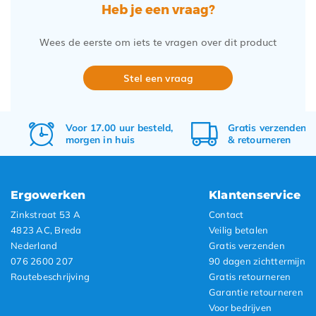
Heb je een vraag?
Wees de eerste om iets te vragen over dit product
Stel een vraag
Voor 17.00 uur besteld,
Gratis
verzenden
morgen in huis
&
retourneren
Ergowerken
Klantenservice
Zinkstraat 53 A
Contact
4823 AC, Breda
Veilig betalen
Nederland
Gratis verzenden
076 2600 207
90 dagen zichttermijn
Routebeschrijving
Gratis retourneren
Garantie retourneren
Voor bedrijven