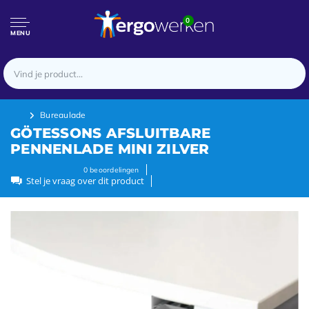
0
MENU
Bureaulade
GÖTESSONS AFSLUITBARE
PENNENLADE MINI ZILVER
0
beoordelingen
Stel je vraag over dit product