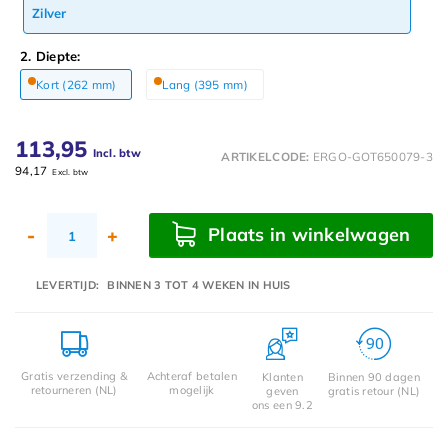
Zilver
2. Diepte:
Kort (262 mm)
Lang (395 mm)
113,95
Incl. btw
ARTIKELCODE:
ERGO-GOT650079-3
94,17
Excl. btw
Plaats in winkelwagen
-
+
LEVERTIJD:
BINNEN 3 TOT 4 WEKEN IN HUIS
Gratis verzending &
Achteraf betalen
Klanten
Binnen 90 dagen
retourneren (NL)
mogelijk
geven
gratis retour (NL)
ons een 9.2