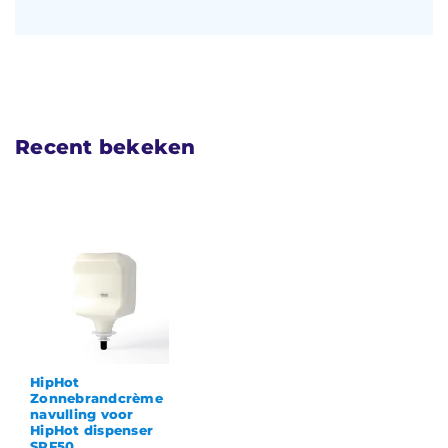
Recent bekeken
HipHot
Zonnebrandcrème
navulling voor
HipHot dispenser
SPF50