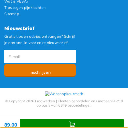
Wat is VESA?
Tips tegen pijnklachten
Sitemap
Nieuwsbrief
Gratis tips en advies ontvangen? Schrijf
je dan snel in voor onze nieuwsbrief:
Inschrijven
© Copyright 2026 Ergowerken | Klanten beoordelen ons met een 9.2/10
op basis van 6349 beoordelingen
89,00