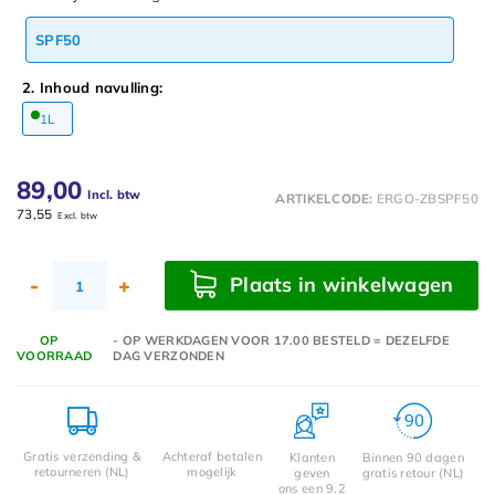
SPF50
2. Inhoud navulling:
1L
89,00
Incl. btw
ARTIKELCODE:
ERGO-ZBSPF50
73,55
Excl. btw
Plaats in winkelwagen
-
+
OP
- OP WERKDAGEN VOOR 17.00 BESTELD = DEZELFDE
VOORRAAD
DAG VERZONDEN
Gratis verzending &
Achteraf betalen
Klanten
Binnen 90 dagen
retourneren (NL)
mogelijk
geven
gratis retour (NL)
ons een 9.2