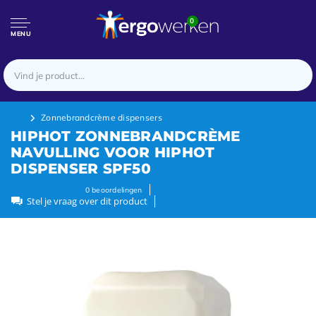
0
MENU
Zonnebrandcrème dispensers
HIPHOT ZONNEBRANDCRÈME
NAVULLING VOOR HIPHOT
DISPENSER SPF50
0
beoordelingen
Stel je vraag over dit product