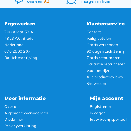
ons een
9.2
morgen in huis
Ergowerken
Klantenservice
Zinkstraat 53 A
Contact
4823 AC, Breda
Veilig betalen
Nederland
Gratis verzenden
076 2600 207
90 dagen zichttermijn
Routebeschrijving
Gratis retourneren
Garantie retourneren
Voor bedrijven
Alle productreviews
Showroom
Meer informatie
Mijn account
Over ons
Registreren
Algemene voorwaarden
Inloggen
Disclaimer
Jouw bedrijfsportaal
Privacyverklaring