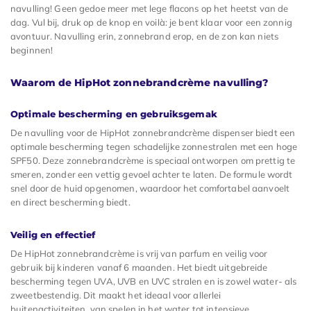
navulling! Geen gedoe meer met lege flacons op het heetst van de
dag. Vul bij, druk op de knop en voilà: je bent klaar voor een zonnig
avontuur. Navulling erin, zonnebrand erop, en de zon kan niets
beginnen!
Waarom de HipHot zonnebrandcrème navulling?
Optimale bescherming en gebruiksgemak
De navulling voor de HipHot zonnebrandcrème dispenser biedt een
optimale bescherming tegen schadelijke zonnestralen met een hoge
SPF50. Deze zonnebrandcrème is speciaal ontworpen om prettig te
smeren, zonder een vettig gevoel achter te laten. De formule wordt
snel door de huid opgenomen, waardoor het comfortabel aanvoelt
en direct bescherming biedt.
Veilig en effectief
De HipHot zonnebrandcrème is vrij van parfum en veilig voor
gebruik bij kinderen vanaf 6 maanden. Het biedt uitgebreide
bescherming tegen UVA, UVB en UVC stralen en is zowel water- als
zweetbestendig. Dit maakt het ideaal voor allerlei
buitenactiviteiten, van spelen in het water tot intensieve