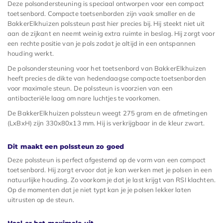
Deze polsondersteuning is speciaal ontworpen voor een compact
toetsenbord. Compacte toetsenborden zijn vaak smaller en de
BakkerElkhuizen polssteun past hier precies bij. Hij steekt niet uit
aan de zijkant en neemt weinig extra ruimte in beslag. Hij zorgt voor
een rechte positie van je pols zodat je altijd in een ontspannen
houding werkt.
De polsondersteuning voor het toetsenbord van BakkerElkhuizen
heeft precies de dikte van hedendaagse compacte toetsenborden
voor maximale steun. De polssteun is voorzien van een
antibacteriële laag om nare luchtjes te voorkomen.
De BakkerElkhuizen polssteun weegt 275 gram en de afmetingen
(LxBxH) zijn 330x80x13 mm. Hij is verkrijgbaar in de kleur zwart.
Dit maakt een polssteun zo goed
Deze polssteun is perfect afgestemd op de vorm van een compact
toetsenbord. Hij zorgt ervoor dat je kan werken met je polsen in een
natuurlijke houding. Zo voorkom je dat je last krijgt van RSI klachten.
Op de momenten dat je niet typt kan je je polsen lekker laten
uitrusten op de steun.
Haal er het maximale uit