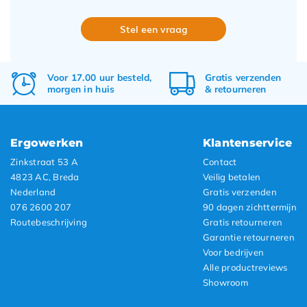
Stel een vraag
Voor 17.00 uur besteld,
Gratis
verzenden
morgen in huis
&
retourneren
Ergowerken
Klantenservice
Zinkstraat 53 A
Contact
4823 AC, Breda
Veilig betalen
Nederland
Gratis verzenden
076 2600 207
90 dagen zichttermijn
Routebeschrijving
Gratis retourneren
Garantie retourneren
Voor bedrijven
Alle productreviews
Showroom