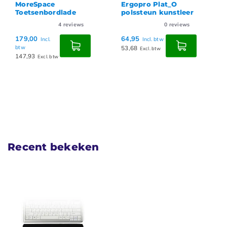
MoreSpace
Ergopro Plat_O
Toetsenbordlade
polssteun kunstleer
4
reviews
0
reviews
179,00
64,95
Incl.
Incl. btw
btw
53,68
Excl. btw
147,93
Excl. btw
Recent bekeken