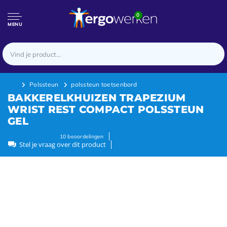
0
MENU
Polssteun
polssteun toetsenbord
BAKKERELKHUIZEN TRAPEZIUM
WRIST REST COMPACT POLSSTEUN
GEL
10
beoordelingen
Stel je vraag over dit product