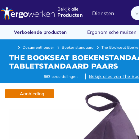
Bekijk alle
Diensten
Producten
Verkoelende producten
Ergonomische muizen
Documenthouder
Boekenstandaard
The Bookseat Boeken
THE BOOKSEAT BOEKENSTANDA
TABLETSTANDAARD PAARS
Bekijk alles van The Bo
663
beoordelingen
Aanbieding