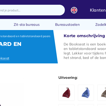
Klanten
Zit-sta bureaus
Bureaustoelen
Zadel
Korte omschrijving
standaard en tabletstandaard paars
ARD EN
De Bookseat is een boe
en tabletstandaard waar 
legt. Lekker voor tijdens
het strand, bed of de ban
okseat
Uitvoering: