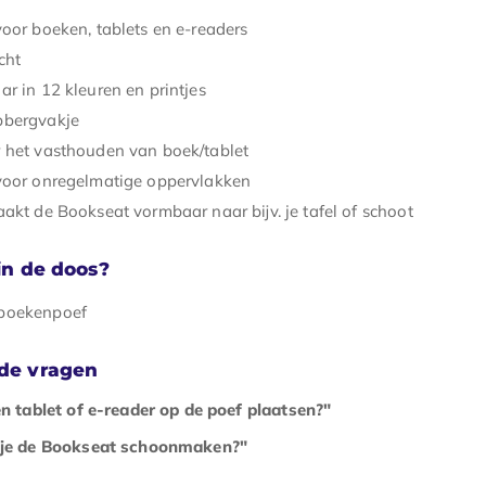
voor boeken, tablets en e-readers
cht
r in 12 kleuren en printjes
pbergvakje
 het vasthouden van boek/tablet
voor onregelmatige oppervlakken
akt de Bookseat vormbaar naar bijv. je tafel of schoot
 in de doos?
 boekenpoef
lde vragen
en tablet of e-reader op de poef plaatsen?"
 je de Bookseat schoonmaken?"