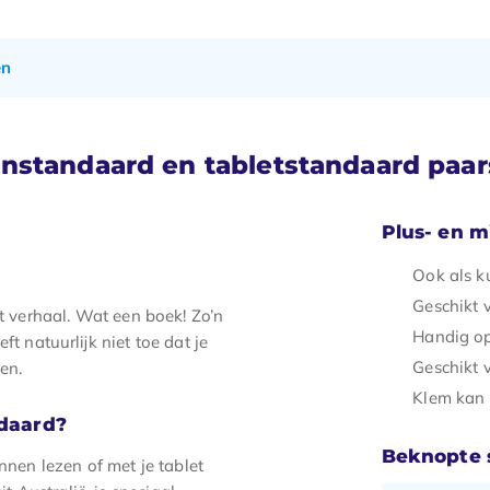
en
nstandaard en tabletstandaard paar
Plus- en 
Ook als k
Geschikt v
et verhaal. Wat een boek! Zo’n
Handig o
ft natuurlijk niet toe dat je
Geschikt 
en.
Klem kan i
daard?
Beknopte s
annen lezen of met je tablet