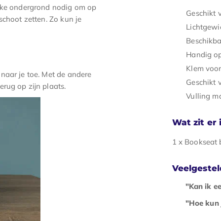
akke ondergrond nodig om op
Geschikt 
schoot zetten. Zo kun je
Lichtgewi
Beschikbaa
Handig o
Klem voor
naar je toe. Met de andere
Geschikt 
rug op zijn plaats.
Vulling ma
Wat zit er
1 x Bookseat
Veelgeste
"Kan ik e
"Hoe kun