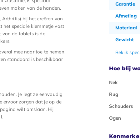
 Australië, is speciaal
Garantie
hoeven maken van de handen.
Afmeting
rthritis) bij het creëren van
t het speciale klemmetje vast
Materiaal
 van de tablets is de
Gewicht
kers.
overal mee naar toe te nemen.
Bekijk speci
ken standaard is beschikbaar
Hoe blij wo
Nek
Rug
 houden. Je legt ze eenvoudig
e ervoor zorgen dat je op de
Schouders
e pagina wilt omslaan. Hij
l.
Ogen
Kenmerke