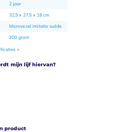
2 jaar
32,5 x 27,5 x 18 cm
Microvezel imitatie suède
200 gram
ficaties >
rdt mijn lijf hiervan?
n product