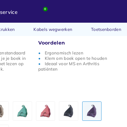
0
service
krukken
Kabels wegwerken
Toetsenborden
Voordelen
kenstandaard
Ergonomisch lezen
je je boek in
Klem om boek open te houden
 het lezen op
Ideaal voor MS en Arthritis
k.
patiënten