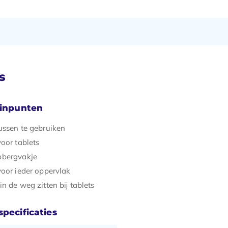
s
minpunten
ussen te gebruiken
oor tablets
pbergvakje
voor ieder oppervlak
n de weg zitten bij tablets
pecificaties