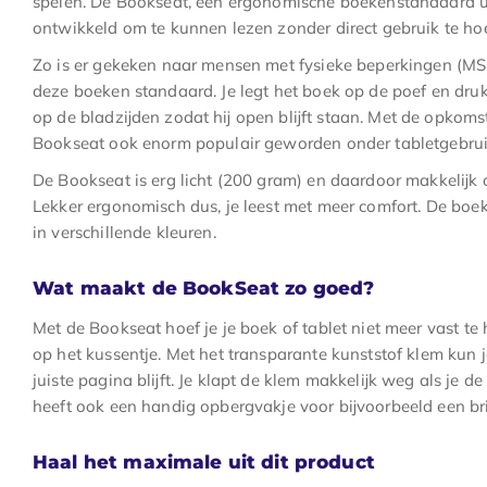
spelen. De Bookseat, een ergonomische boekenstandaard uit
ontwikkeld om te kunnen lezen zonder direct gebruik te 
Zo is er gekeken naar mensen met fysieke beperkingen (MS, A
deze boeken standaard. Je legt het boek op de poef en druk
op de bladzijden zodat hij open blijft staan. Met de opkomst
Bookseat ook enorm populair geworden onder tabletgebrui
De Bookseat is erg licht (200 gram) en daardoor makkelijk 
Lekker ergonomisch dus, je leest met meer comfort. De boe
in verschillende kleuren.
Wat maakt de BookSeat zo goed?
Met de Bookseat hoef je je boek of tablet niet meer vast te
op het kussentje. Met het transparante kunststof klem kun j
juiste pagina blijft. Je klapt de klem makkelijk weg als je d
heeft ook een handig opbergvakje voor bijvoorbeeld een bri
Haal het maximale uit dit product