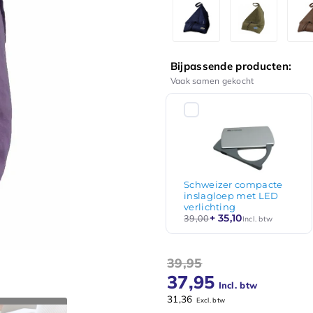
Bijpassende producten:
Vaak samen gekocht
Schweizer compacte
inslagloep met LED
verlichting
+ 35,10
39,00
Incl. btw
39,95
37,95
Incl. btw
31,36
Excl. btw