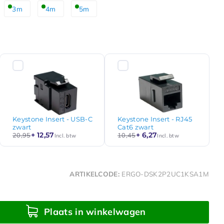
3m
4m
5m
Keystone Insert - USB-C
Keystone Insert - RJ45
zwart
Cat6 zwart
+ 12,57
+ 6,27
20,95
10,45
Incl. btw
Incl. btw
ARTIKELCODE:
ERGO-DSK2P2UC1KSA1M
Plaats in winkelwagen