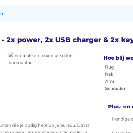
en
 - 2x power, 2x USB charger & 2x ke
Hoe blij wo
Rug
Nek
Arm
Schouder
Plus- en
Handige o
nten die je nodig hebt op je bureau. Dat is
t je opeens bijzonder weinig tijd onder je
Geschikt v