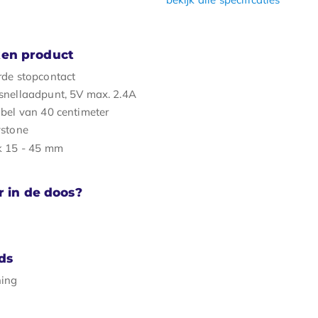
en product
rde stopcontact
snellaadpunt, 5V max. 2.4A
bel van 40 centimeter
ystone
k 15 - 45 mm
r in de doos?
ds
ning