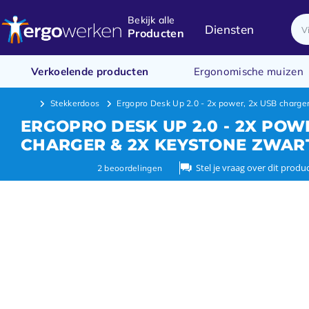
Bekijk alle
Diensten
Producten
Verkoelende producten
Ergonomische muizen
Stekkerdoos
Ergopro Desk Up 2.0 - 2x power, 2x USB charger
ERGOPRO DESK UP 2.0 - 2X POW
CHARGER & 2X KEYSTONE ZWAR
Stel je vraag over dit produ
2
beoordelingen