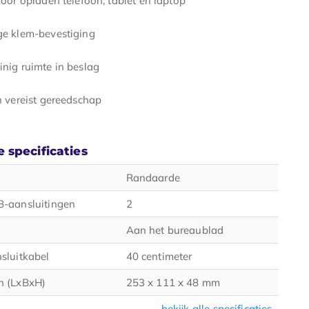
e klem-bevestiging
nig ruimte in beslag
n vereist gereedschap
 specificaties
Randaarde
B-aansluitingen
2
Aan het bureaublad
sluitkabel
40 centimeter
n (LxBxH)
253 x 111 x 48 mm
bekijk alle specificaties