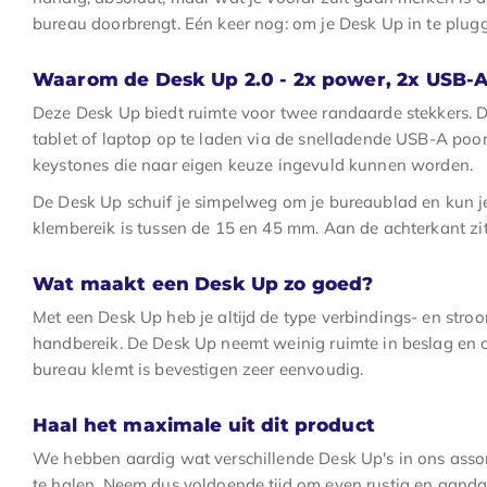
bureau doorbrengt. Eén keer nog: om je Desk Up in te plug
Waarom de Desk Up 2.0 - 2x power, 2x USB-
Deze Desk Up biedt ruimte voor twee randaarde stekkers. Da
tablet of laptop op te laden via de snelladende USB-A poo
keystones die naar eigen keuze ingevuld kunnen worden.
De Desk Up schuif je simpelweg om je bureaublad en kun je
klembereik is tussen de 15 en 45 mm. Aan de achterkant zi
Wat maakt een Desk Up zo goed?
Met een Desk Up heb je altijd de type verbindings- en stro
handbereik. De Desk Up neemt weinig ruimte in beslag en 
bureau klemt is bevestigen zeer eenvoudig.
Haal het maximale uit dit product
We hebben aardig wat verschillende Desk Up's in ons assor
te halen. Neem dus voldoende tijd om even rustig en aandac