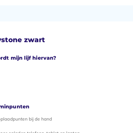
ystone zwart
rdt mijn lijf hiervan?
 minpunten
plaadpunten bij de hand
oor opladen telefoon, tablet en laptop