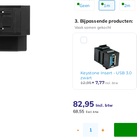
Geen
1m
2m
3. Bijpassende producten:
Vaak samen gekocht
Keystone Insert - USB 3.0
zwart
+ 7,77
12,95
Incl. btw
82,95
Incl. btw
68,55
Excl. btw
-
+