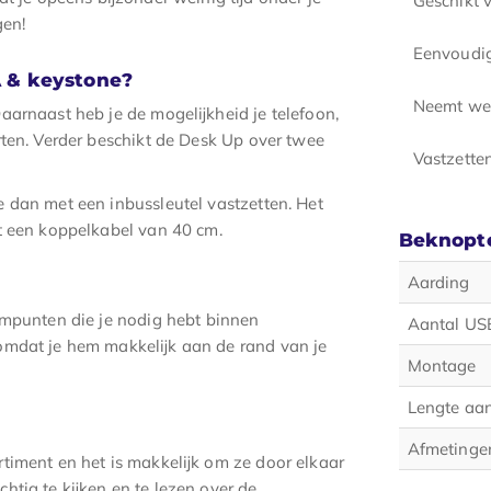
gen!
Eenvoudig
A & keystone?
Neemt wei
arnaast heb je de mogelijkheid je telefoon,
rten. Verder beschikt de Desk Up over twee
Vastzette
 dan met een inbussleutel vastzetten. Het
t een koppelkabel van 40 cm.
Beknopte
Aarding
ompunten die je nodig hebt binnen
Aantal US
omdat je hem makkelijk aan de rand van je
Montage
Lengte aan
Afmetinge
timent en het is makkelijk om ze door elkaar
htig te kijken en te lezen over de