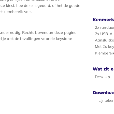
ste kiest: hoe deze is geaard, of het de goede
t klembereik valt.
Kenmerk
2x randaa
tsnoer nodig. Rechts bovenaan deze pagina
2x USB-A 
d je ook de invullingen voor de keystone
Aansluitka
Met 2x ke
Klemberei
Wat zit e
Desk Up
Downloa
Lijnteke