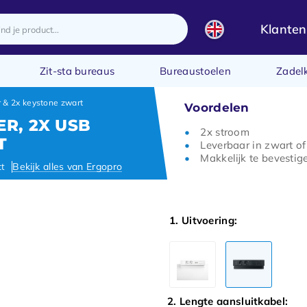
Klanten
Zit-sta bureaus
Bureaustoelen
Zadel
 & 2x keystone zwart
Voordelen
ER, 2X USB
2x stroom
T
Leverbaar in zwart of
Makkelijk te bevesti
ct
Bekijk alles van Ergopro
1. Uitvoering:
2. Lengte aansluitkabel: