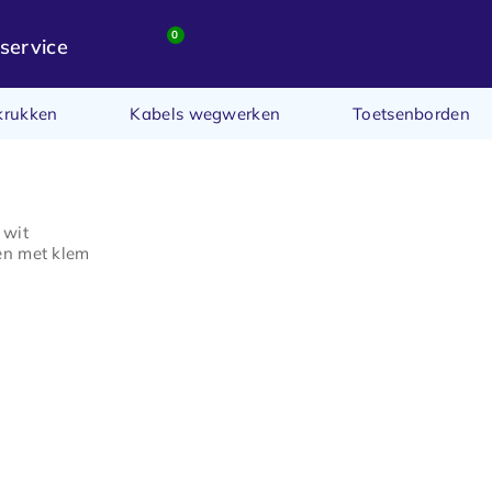
0
service
krukken
Kabels wegwerken
Toetsenborden
 wit
gen met klem