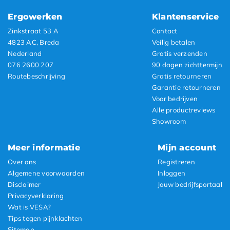
Ergowerken
Klantenservice
Zinkstraat 53 A
Contact
4823 AC, Breda
Veilig betalen
Nederland
Gratis verzenden
076 2600 207
90 dagen zichttermijn
Routebeschrijving
Gratis retourneren
Garantie retourneren
Voor bedrijven
Alle productreviews
Showroom
Meer informatie
Mijn account
Over ons
Registreren
Algemene voorwaarden
Inloggen
Disclaimer
Jouw bedrijfsportaal
Privacyverklaring
Wat is VESA?
Tips tegen pijnklachten
Sitemap