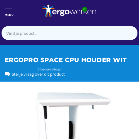
0
MENU
ERGOPRO SPACE CPU HOUDER WIT
0
beoordelingen
Stel je vraag over dit product