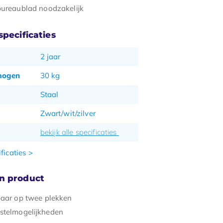
bureaublad noodzakelijk
pecificaties
2 jaar
mogen
30 kg
Staal
Zwart/wit/zilver
bekijk alle specificaties
ficaties >
n product
baar op twee plekken
stelmogelijkheden