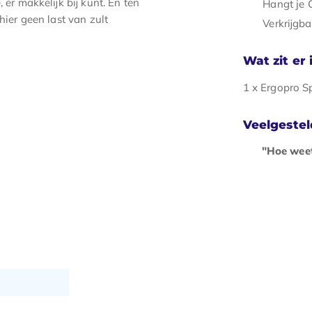
 er makkelijk bij kunt. En ten
Hangt je 
hier geen last van zult
Verkrijgba
Wat zit er
1 x Ergopro 
Veelgeste
"Hoe weet