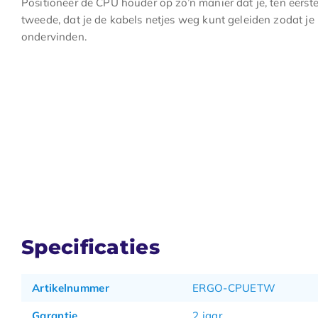
Positioneer de CPU houder op zo’n manier dat je, ten eerste,
tweede, dat je de kabels netjes weg kunt geleiden zodat je 
ondervinden.
Specificaties
Artikelnummer
ERGO-CPUETW
Garantie
2 jaar