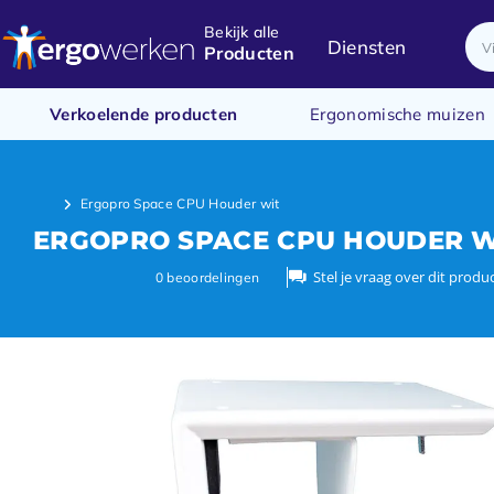
Bekijk alle
Diensten
Producten
Verkoelende producten
Ergonomische muizen
Ergopro Space CPU Houder wit
ERGOPRO SPACE CPU HOUDER W
Stel je vraag over dit produ
0
beoordelingen