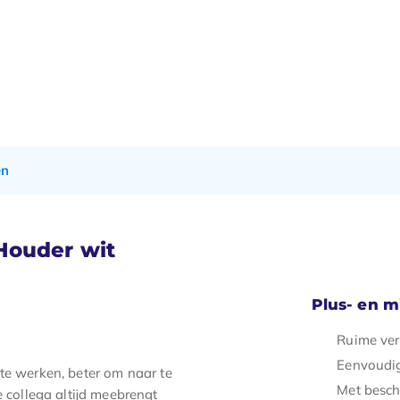
en
Houder wit
Plus- en 
Ruime ver
Eenvoudig
 te werken, beter om naar te
Met besc
e collega altijd meebrengt