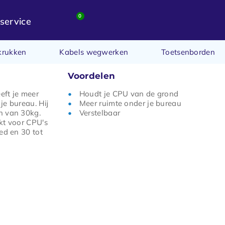
0
service
krukken
Kabels wegwerken
Toetsenborden
Voordelen
ft je meer
Houdt je CPU van de grond
je bureau. Hij
Meer ruimte onder je bureau
n van 30kg.
Verstelbaar
kt voor CPU's
ed en 30 tot