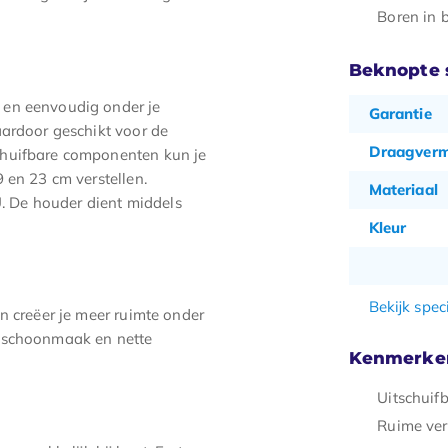
Boren in 
Beknopte s
 en eenvoudig onder je
Garantie
aardoor geschikt voor de
Draagver
chuifbare componenten kun je
 en 23 cm verstellen.
Materiaal
 De houder dient middels
Kleur
Bekijk speci
n creëer je meer ruimte onder
n schoonmaak en nette
Kenmerke
Uitschuif
Ruime ver