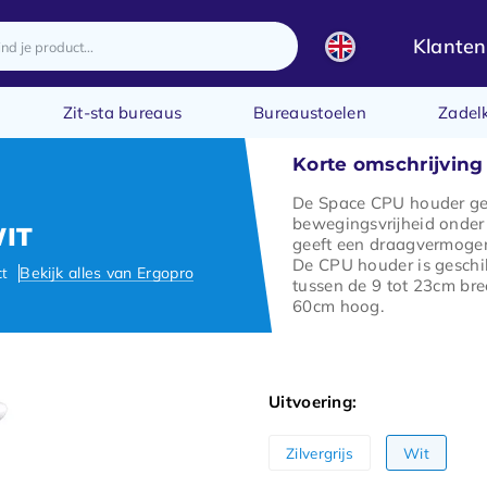
Klanten
Zit-sta bureaus
Bureaustoelen
Zadel
Korte omschrijving
De Space CPU houder gee
bewegingsvrijheid onder 
IT
geeft een draagvermoge
De CPU houder is geschi
ct
Bekijk alles van Ergopro
tussen de 9 tot 23cm bre
60cm hoog.
Uitvoering:
Zilvergrijs
Wit