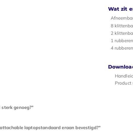
Wat zit e
Afneembar
8 klittenb
2 klittenb
1 rubberen
4 rubbere
Downloa
Handlei
Product 
 sterk genoeg?"
r attachable laptopstandaard eraan bevestigd?"