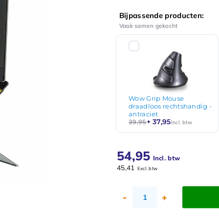
Bijpassende producten:
Vaak samen gekocht
Wow Grip Mouse
draadloos rechtshandig -
antraciet
+ 37,95
39,95
Incl. btw
54,95
Incl. btw
45,41
Excl. btw
-
+