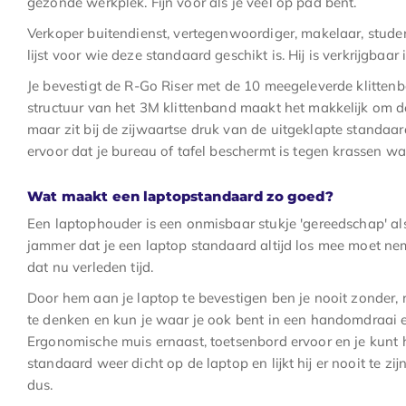
gezonde werkplek. Fijn voor als je veel op pad bent.
Verkoper buitendienst, vertegenwoordiger, makelaar, studen
lijst voor wie deze standaard geschikt is. Hij is verkrijgbaar 
Je bevestigt de R-Go Riser met de 10 meegeleverde klittenba
structuur van het 3M klittenband maakt het makkelijk om de
maar zit bij de zijwaartse druk van de uitgeklapte standa
ervoor dat je bureau of tafel beschermt is tegen krassen wa
Wat maakt een laptopstandaard zo goed?
Een laptophouder is een onmisbaar stukje 'gereedschap' als 
jammer dat je een laptop standaard altijd los mee moet n
dat nu verleden tijd.
Door hem aan je laptop te bevestigen ben je nooit zonder, r
te denken en kun je waar je ook bent in een handomdraai 
Ergonomische muis ernaast, toetsenbord ervoor en je kunt h
standaard weer dicht op de laptop en lijkt hij er nooit te z
dus.