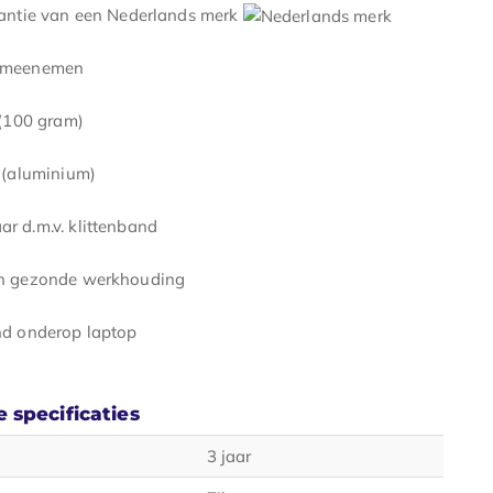
rantie van een Nederlands merk
k meenemen
 (100 gram)
k (aluminium)
r d.m.v. klittenband
en gezonde werkhouding
nd onderop laptop
 specificaties
3 jaar