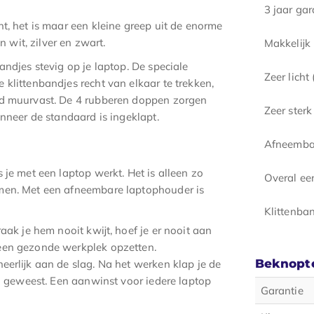
3 jaar ga
t, het is maar een kleine greep uit de enorme
in wit, zilver en zwart.
Makkelij
ndjes stevig op je laptop. De speciale
Zeer licht
 klittenbandjes recht van elkaar te trekken,
ard muurvast. De 4 rubberen doppen zorgen
Zeer ster
nneer de standaard is ingeklapt.
Afneembaa
je met een laptop werkt. Het is alleen zo
Overal e
emen. Met een afneembare laptophouder is
Klittenba
aak je hem nooit kwijt, hoef je er nooit aan
een gezonde werkplek opzetten.
Beknopte
eerlijk aan de slag. Na het werken klap je de
ijn geweest. Een aanwinst voor iedere laptop
Garantie