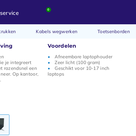
0
service
krukken
Kabels wegwerken
Toetsenborden
jving
Voordelen
en
Afneembare laptophouder
e je integreert
Zeer licht (100 gram)
zet razendsnel een
Geschikt voor 10-17 inch
neer. Op kantoor,
laptops
.