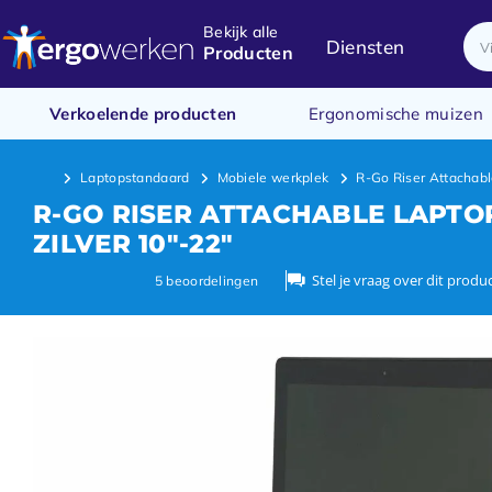
Bekijk alle
Diensten
Producten
Verkoelende producten
Ergonomische muizen
Laptopstandaard
Mobiele werkplek
R-Go Riser Attachabl
R-GO RISER ATTACHABLE LAPT
ZILVER 10"-22"
Stel je vraag over dit produ
5
beoordelingen