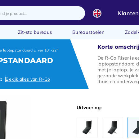
Klanten
Zit-sta bureaus
Bureaustoelen
Zadel
Korte omschri
e laptopstandaard zilver 10"-22"
De R-Go Riser is e
OPSTANDAARD
laptopstandaard di
met je laptop. Je 
gezonde werkplek 
ct
Bekijk alles van R-Go
thuis en onderweg
Uitvoering: