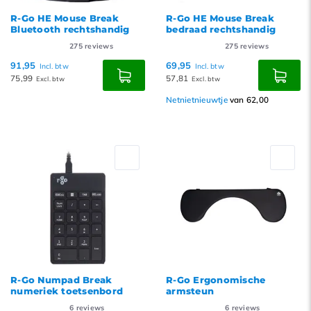
R-Go HE Mouse Break
R-Go HE Mouse Break
Bluetooth rechtshandig
bedraad rechtshandig
275
reviews
275
reviews
91,95
69,95
Incl. btw
Incl. btw
75,99
57,81
Excl. btw
Excl. btw
Netnietnieuwtje
van 62,00
R-Go Numpad Break
R-Go Ergonomische
numeriek toetsenbord
armsteun
6
reviews
6
reviews