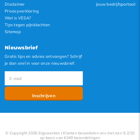
Disclaimer
Jouw bedrijfsportaal
Privacyverklaring
Wat is VESA?
Tips tegen pijnklachten
Sitemap
Nieuwsbrief
Gratis tips en advies ontvangen? Schrijf
je dan snel in voor onze nieuwsbrief:
Inschrijven
© Copyright 2026 Ergowerken | Klanten beoordelen ons met een 9.2/10
op basis van 6349 beoordelingen