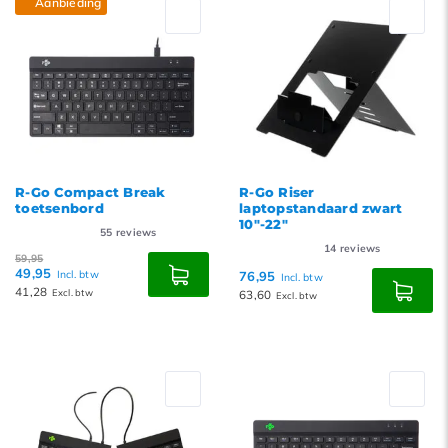
Aanbieding
Nieuwste producten
Laagste prijs
Hoogste prijs
R-Go Compact Break
R-Go Riser
toetsenbord
laptopstandaard zwart
10"-22"
55
reviews
14
reviews
59,95
49,95
Incl. btw
76,95
Incl. btw
41,28
Excl. btw
63,60
Excl. btw