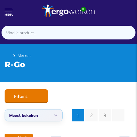
0
MENU
Merken
R-Go
Filters
1
2
3
Meest bekeken
Meest bekeken