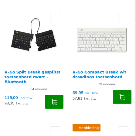
R-Go Split Break gesplitst
R-Go Compact Break wit
toetsenbord zwart -
draadloos toetsenbord
Bluetooth
55
reviews
54
reviews
69,95
Incl. btw
119,00
Incl. btw
57,81
Excl. btw
98,35
Excl. btw
Aanbieding