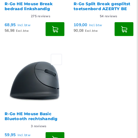
R-Go HE Mouse Break
R-Go Split Break gesplitst
bedraad linkshandig
toetsenbord AZERTY BE
275
reviews
54
reviews
68,95
109,00
Incl. btw
Incl. btw
56,98
90,08
Excl. btw
Excl. btw
R-Go HE Mouse Basic
Bluetooth rechtshandig
3
reviews
59,95
Incl. btw