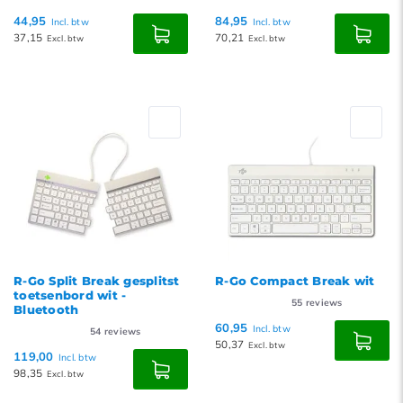
44,95
84,95
Incl. btw
Incl. btw
37,15
70,21
Excl. btw
Excl. btw
R-Go Split Break gesplitst
R-Go Compact Break wit
toetsenbord wit -
55
reviews
Bluetooth
60,95
Incl. btw
54
reviews
50,37
Excl. btw
119,00
Incl. btw
98,35
Excl. btw