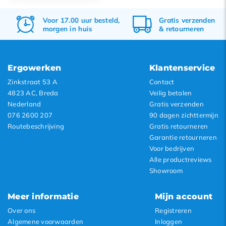
Meest bekeken
Voor 17.00 uur besteld,
Gratis
verzenden
Nieuwste producten
morgen in huis
&
retourneren
Laagste prijs
Hoogste prijs
Ergowerken
Klantenservice
Zinkstraat 53 A
Contact
4823 AC, Breda
Veilig betalen
Nederland
Gratis verzenden
076 2600 207
90 dagen zichttermijn
Routebeschrijving
Gratis retourneren
Garantie retourneren
Voor bedrijven
Alle productreviews
Showroom
Meer informatie
Mijn account
Over ons
Registreren
Algemene voorwaarden
Inloggen