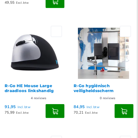
49,55
Excl. btw
R-Go HE Mouse Large
R-Go hygiënisch
draadloos linkshandig
veiligheidsscherm
4
reviews
0
reviews
91,95
84,95
Incl. btw
Incl. btw
75,99
70,21
Excl. btw
Excl. btw