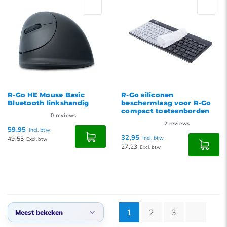
R-Go HE Mouse Basic
R-Go siliconen
Bluetooth linkshandig
beschermlaag voor R-Go
compact toetsenborden
0
reviews
2
reviews
59,95
Incl. btw
32,95
49,55
Incl. btw
Excl. btw
27,23
Excl. btw
1
2
3
Meest bekeken