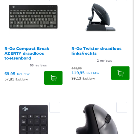
R-Go Compact Break
R-Go Twister draadloos
AZERTY draadloos
links/rechts
toetsenbord
2
reviews
55
reviews
143,95
119,95
69,95
Incl. btw
Incl. btw
99,13
57,81
Excl. btw
Excl. btw