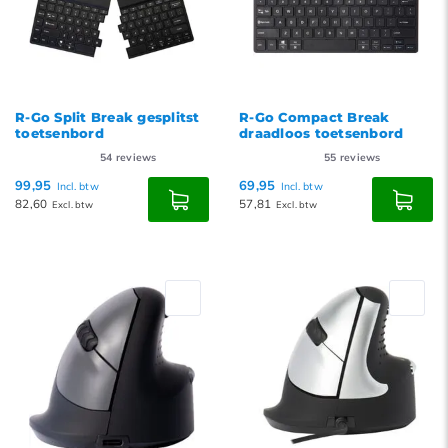
R-Go Split Break gesplitst
R-Go Compact Break
toetsenbord
draadloos toetsenbord
54
reviews
55
reviews
99,95
69,95
Incl. btw
Incl. btw
82,60
57,81
Excl. btw
Excl. btw