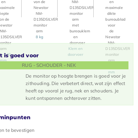
8 kg
Klem en
 - 430
doorvoer
t is goed voor
mm
RUG - SCHOUDER - NEK
10 - 88
mm
De monitor op hoogte brengen is goed voor je
zithouding. Die verbetert direct, wat zijn effect
heeft op vooral je rug, nek en schouders. Je
kunt ontspannen achterover zitten.
 minpunten
en te bevestigen