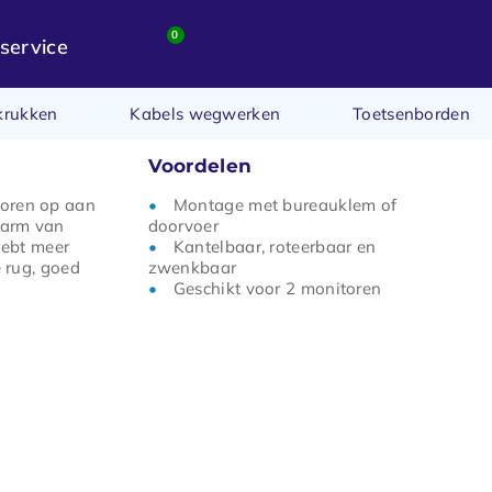
0
service
krukken
Kabels wegwerken
Toetsenborden
Voordelen
oren op aan
Montage met bureauklem of
 arm van
doorvoer
hebt meer
Kantelbaar, roteerbaar en
e rug, goed
zwenkbaar
Geschikt voor 2 monitoren