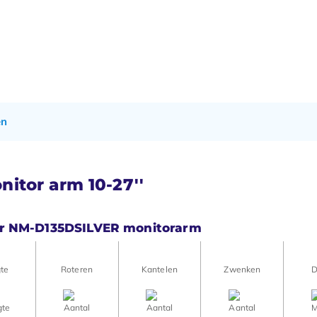
en
itor arm 10-27''
tar NM-D135DSILVER monitorarm
te
Roteren
Kantelen
Zwenken
D