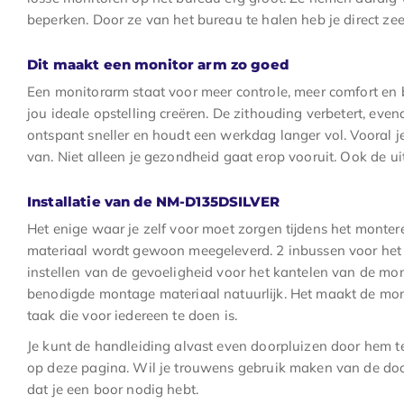
beperken. Door ze van het bureau te halen heb je direct ze
Dit maakt een monitor arm zo goed
Een monitorarm staat voor meer controle, meer comfort en b
jou ideale opstelling creëren. De zithouding verbetert, even
ontspant sneller en houdt een werkdag langer vol. Vooral j
van. Niet alleen je gezondheid gaat erop vooruit. Ook de u
Installatie van de NM-D135DSILVER
Het enige waar je zelf voor moet zorgen tijdens het monter
materiaal wordt gewoon meegeleverd. 2 inbussen voor het 
instellen van de gevoeligheid voor het kantelen van de monit
benodigde montage materiaal natuurlijk. Het maakt de mo
taak die voor iedereen te doen is.
Je kunt de handleiding alvast even doorpluizen door hem 
op deze pagina. Wil je trouwens gebruik maken van de doo
dat je een boor nodig hebt.