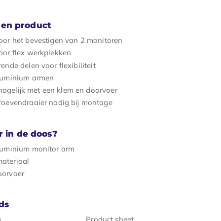
en product
oor het bevestigen van 2 monitoren
oor flex werkplekken
ende delen voor flexibiliteit
aluminium armen
ogelijk met een klem en doorvoer
roevendraaier nodig bij montage
r in de doos?
aluminium monitor arm
ateriaal
oorvoer
ds
g
Product sheet