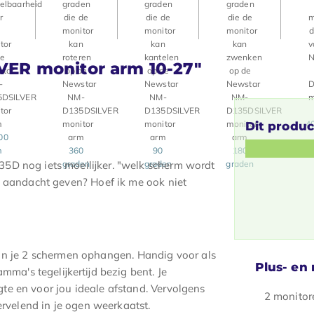
LVER
monitor arm 10-27"
40
Dit produc
400
m
360
90
180
5D nog iets moeilijker. "welk scherm wordt
graden
graden
graden
d aandacht geven? Hoef ik me ook niet
 je 2 schermen ophangen. Handig voor als
Plus- en
mma's tegelijkertijd bezig bent. Je
e en voor jou ideale afstand. Vervolgens
2 monitor
ervelend in je ogen weerkaatst.