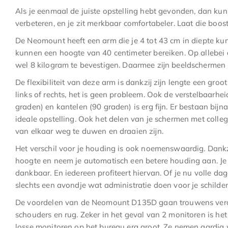
Als je eenmaal de juiste opstelling hebt gevonden, dan kun 
verbeteren, en je zit merkbaar comfortabeler. Laat die boos
De Neomount heeft een arm die je 4 tot 43 cm in diepte kun
kunnen een hoogte van 40 centimeter bereiken. Op allebei 
wel 8 kilogram te bevestigen. Daarmee zijn beeldschermen
De flexibiliteit van deze arm is dankzij zijn lengte een groo
links of rechts, het is geen probleem. Ook de verstelbaarh
graden) en kantelen (90 graden) is erg fijn. Er bestaan bij
ideale opstelling. Ook het delen van je schermen met colleg
van elkaar weg te duwen en draaien zijn.
Het verschil voor je houding is ook noemenswaardig. Dan
hoogte en neem je automatisch een betere houding aan. Je 
dankbaar. En iedereen profiteert hiervan. Of je nu volle da
slechts een avondje wat administratie doen voor je schilders
De voordelen van de Neomount D135D gaan trouwens verde
schouders en rug. Zeker in het geval van 2 monitoren is he
losse monitoren op het bureau erg groot. Ze nemen aardig 