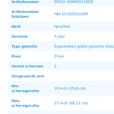
Artikelnummer
ERGO-NSNMD135DS
Artikelnummer
NM-D135DSILVER
fabrikant
Merk
NewStar
Garantie
5 jaar
Type garantie
Ergowerken gratis garantie retou
Kleur
Zilver
Aantal schermen
2
Gasgeveerde arm
Min.
10 inch (25,6 cm)
schermgrootte
Max.
27 inch (69,12 cm)
schermgrootte