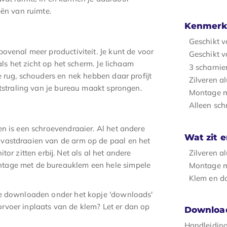
eën van ruimte.
Kenmerk
Geschikt v
ovenal meer productiviteit. Je kunt de voor
Geschikt v
als het zicht op het scherm. Je lichaam
3 scharnier
e rug, schouders en nek hebben daar profijt
Zilveren 
itstraling van je bureau maakt sprongen.
Montage m
Alleen sch
en is een schroevendraaier. Al het andere
Wat zit e
vastdraaien van de arm op de paal en het
Zilveren 
or zitten erbij. Net als al het andere
ntage met de bureauklem een hele simpele
Montage m
Klem en d
te downloaden onder het kopje 'downloads'
rvoer inplaats van de klem? Let er dan op
Downloa
Handleidin