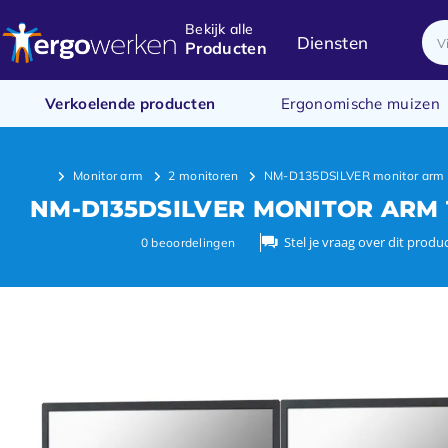
Bekijk alle
Diensten
Producten
Verkoelende producten
Ergonomische muizen
Monitor arm
2 monitoren
NM-D135DSILVER monitor arm 
NM-D135DSILVER MONITOR ARM 1
Stel je vraag over dit produ
0
beoordelingen