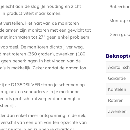
je echt aan de slag. Je houding en zicht
Roteerbaa
t in productiviteit maar komen.
Montage m
t verstellen. Het hart van de monitoren
de armen zijn monitoren met een gewicht tot
Geen gasv
 met inchmaten tot 27" geen enkel probleem.
t voordeel. De monitoren dichtbij, ver weg,
eid met roteren (360 graden), zwenken (180
Beknopte
na geen beperkingen in het vinden van de
Aantal sc
a's is makkelijk. Zeker omdat de armen los
Garantie
kzij de D135DSILVER staan je schermen op
Kantelen
rug, nek en schouders zijn je merkbaar
gen als grafisch ontwerper doorbrengt, of
Roteren
bedrijf.
Zwenken
r dan enkel meer ontspanning in de nek,
t verschil van een arm van ten opzichte van
wat ruimte in en kunnen je daardoor