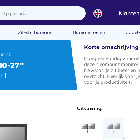
Klanten
Zit-sta bureaus
Bureaustoelen
Zadel
Korte omschrijving
10-27''
Hang eenvoudig 2 monit
0-27''
deze Neomount monitor
Newstar. Je zit beter en 
ct
overzicht. Heerlijk voor j
voor je productiviteit.
Uitvoering: