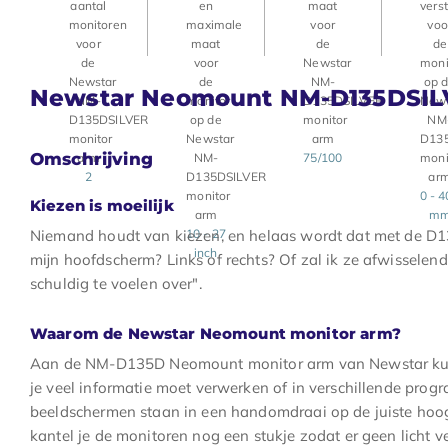
Newstar Neomount NM-D135DSI
Omschrijving
75/100
2
0 - 
Kiezen is moeilijk
m
Niemand houdt van kiezen, en helaas wordt dat met de D13
10 - 27
inch
mijn hoofdscherm? Links of rechts? Of zal ik ze afwisselen
schuldig te voelen over".
Waarom de Newstar Neomount monitor arm?
Aan de NM-D135D Neomount monitor arm van Newstar kun
je veel informatie moet verwerken of in verschillende progra
beeldschermen staan in een handomdraai op de juiste hoogt
kantel je de monitoren nog een stukje zodat er geen licht v