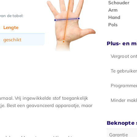
Schouder
Arm
van de tabel:
Hand
Pols
Lengte
geschikt
Plus- en 
Vergroot on
Te gebruike
Programmee
urnaal. Vrij ingewikkelde stof toegankelijk
Minder makk
je. Best een geavanceerd apparaatje, maar
Beknopte s
Garantie