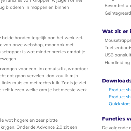
je functies van knoppen wijzigen of het
Bevordert o
terug bladeren in mappen en binnen
Geïntegreerd
Wat zit er
 beide handen tegelijk aan het werk zet.
Mousetrappe
fice van onze webshop, maar ook met
Toetsenbord
usetrapper is wat minder precies omdat je
USB aanslui
bewegen.
Handleiding
ervangen voor een linkermuisklik, waardoor
cht dat gaan vervelen, dan zou ik mijn
Download
inks muis en met rechts klik. Zoals je ziet
e zelf kiezen welke arm je het meeste werk
Product sh
Product sh
Quickstart
Functies 
 de wat hogere en zeer platte
krijgen. Onder de Advance 2.0 zit een
De volgende a