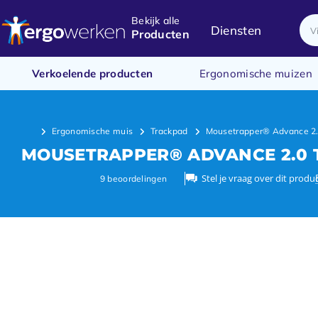
Bekijk alle
Diensten
Producten
Verkoelende producten
Ergonomische muizen
Ergonomische muis
Trackpad
Mousetrapper® Advance 2.
MOUSETRAPPER® ADVANCE 2.0
Stel je vraag over dit produ
9
beoordelingen