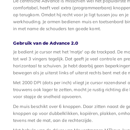
De centrische Advance is misschien wel het populairste 
comfortabel, heeft veel extra (programmeerbare) knoppe
op terugkom. Omdat hij recht voor je ligt tussen jou en j
werkhouding. Je armen bedienen muis en toetsenbord bi
in met name de schouders ten goede komt.
Gebruik van de Advance 2.0
Je bedient je cursor met het 'matje' op de trackpad. De ma
tot wel 3 vingers tegelijk. Dat geeft je veel controle en prec
horizontaal te schuiven. Je hebt daarbij geen beperkingen
bewegen als je uiterst links of uiterst rechts bent met de 
Met 2000 DPI (dots per inch) vliegt je cursor razendsnel 
trouwens ook lager te zetten, mocht je rustig richting die l
voor stapje de snelheid opvoeren.
De muis beschikt over 6 knoppen. Daar zitten naast de ge
knoppen op voor dubbelklikken, kopiëren, plakken, omhoo
tevens met de mat, aan de rechterzijde.