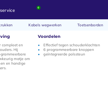
0
service
krukken
Kabels wegwerken
Toetsenborden
jving
Voordelen
r compleet en
Effectief tegen schouderklachten
ouders. Hij
6 programmeerbare knoppen
rogrammeerbare
geïntegreerde polssteun
wkeurig matje om
enen en handige
ers.