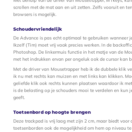
Met behulp van de driver van Mousetrapper, MTkeys, kun 
scrollen met de mat aan en uit zetten. Zelfs vooruit en 
browsers is mogelijk.
Schoudervriendelijk
De Advance is pas echt optimaal te gebruiken wanneer je
Ikzelf (Tim) moet vrij vaak precies werken. In de backof
Photoshop. De linkermuis functie in het matje van de Mo
met het indrukken ervan per ongeluk ook de cursor kan 
Met de driver van Mousetrapper heb ik de dubbele klik v
ik nu met rechts kan muizen en met links kan klikken. Mo
geliefde klik ook rechts kunnen plaatsen waardoor ik met l
is de belasting op je schouders mooi te verdelen en kun j
geeft.
Toetsenbord op hoogte brengen
Deze trackpad is vrij laag met zijn 2 cm, maar biedt voor
toetsenborden ook de mogelijkheid om hem op niveau te 