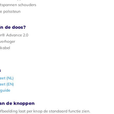
ntspannen schouders
e polssteun
 in de doos?
r® Advance 2.0
verhoger
tkabel
s
eet (NL)
eet (EN)
 guide
van de knoppen
fbeelding laat per knop de standaard functie zien.