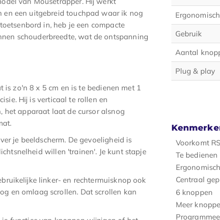
model van Mousetrapper. Hij werkt
n en een uitgebreid touchpad waar ik nog
Ergonomisch
e toetsenbord in, heb je een compacte
Gebruik
nnen schouderbreedte, wat de ontspanning
Aantal knop
Plug & play
t is zo'n 8 x 5 cm en is te bedienen met 1
isie. Hij is verticaal te rollen en
, het apparaat laat de cursor alsnog
mat.
Kenmerke
over je beeldscherm. De gevoeligheid is
Voorkomt RS
ichtsnelheid willen 'trainen'. Je kunt stapje
Te bedienen 
Ergonomisch
Centraal gep
bruikelijke linker- en rechtermuisknop ook
g en omlaag scrollen. Dat scrollen kan
6 knoppen
Meer knoppen
Programmee