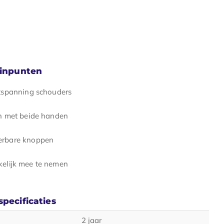
minpunten
tspanning schouders
n met beide handen
rbare knoppen
elijk mee te nemen
pecificaties
2 jaar