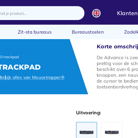
Klanten
Zit-sta bureaus
Bureaustoelen
Zadel
Korte omschri
De Advance is zee
0 trackpad
prettig voor de sch
 TRACKPAD
beschikt over 6 p
knoppen, een nau
ct
Bekijk alles van Mousetrapper®
de cursor te bedi
toetsenbordverhog
Uitvoering: