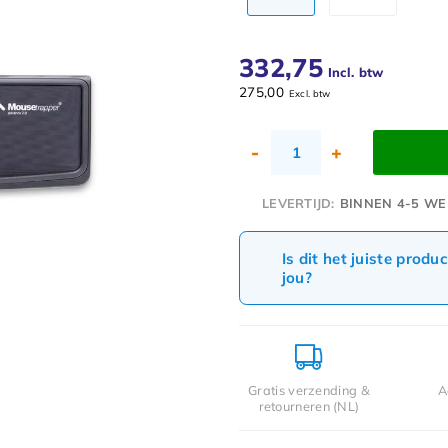
332,75
Incl. btw
275,00
Excl. btw
-
+
LEVERTIJD:
BINNEN 4-5 WE
Is dit het juiste produ
jou?
Gratis verzending &
A
retourneren (NL)