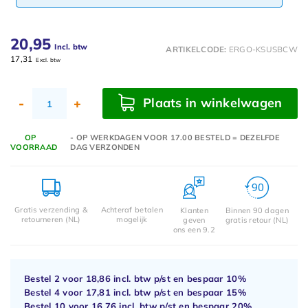
20,95
Incl. btw
ARTIKELCODE:
ERGO-KSUSBCW
17,31
Excl. btw
Plaats in winkelwagen
-
+
OP
- OP WERKDAGEN VOOR 17.00 BESTELD = DEZELFDE
VOORRAAD
DAG VERZONDEN
Gratis verzending &
Achteraf betalen
Klanten
Binnen 90 dagen
retourneren (NL)
mogelijk
geven
gratis retour (NL)
ons een 9.2
Bestel 2 voor
18,86
incl. btw p/st en bespaar
10%
Bestel 4 voor
17,81
incl. btw p/st en bespaar
15%
Bestel 10 voor
16,76
incl. btw p/st en bespaar
20%