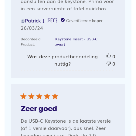
aansluiten aan de keystone. Prima voor
in een serverruimte of tafel quickbox
Patrick J. 🇳🇱
Geverifieerde koper
Publicatiedatum
26/03/24
Beoordeeld
Keystone Insert - USB-C
Product:
zwart
Was deze productbeoordeling
0
nuttig?
0
Zeer goed
De USB-C Keystone is de laatste versie
(of 1 versie daarvoor), dus snel. Zeer
tevreden over i.c.m. Desk Up 2.0