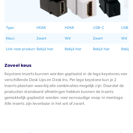
Type:
HDMI
HDMI
USB-C
USB-C
Kleur:
Zwart
Wit
Zwart
Wit
Link naar product
Bekijk hier
Bekijk hier
Bekijk hier
Bekijk 
Zoveel keus
Keystone inserts kunnen worden geplaatst in de lege keystones van
verschillende Desk Ups en Desk Ins. Per lege keystone kun je 2
inserts plaatsen waarbij alle combinaties mogelijk zijn. Doordat de
producten standaard afmetingen hebben kunnen de inserts
gemakkelijk geplaatst worden voor eenvoudige snap-in montage.
Alle inserts zijn leverbaar in het wit of zwart.