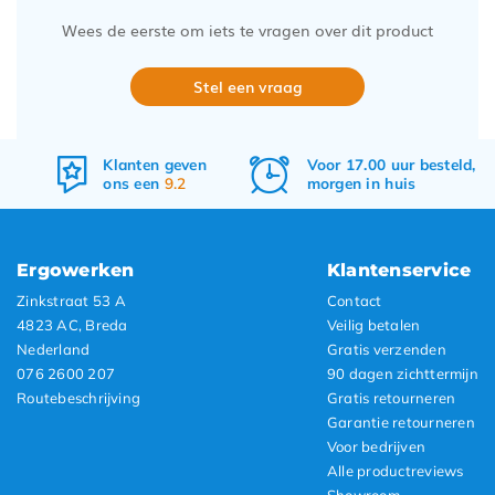
Wees de eerste om iets te vragen over dit product
Stel een vraag
Klanten geven
Voor 17.00 uur besteld,
ons een
9.2
morgen in huis
Ergowerken
Klantenservice
Zinkstraat 53 A
Contact
4823 AC, Breda
Veilig betalen
Nederland
Gratis verzenden
076 2600 207
90 dagen zichttermijn
Routebeschrijving
Gratis retourneren
Garantie retourneren
Voor bedrijven
Alle productreviews
Showroom