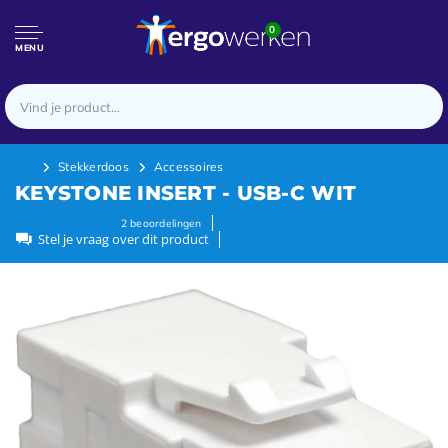
0
MENU
Stekkerdoos
Accessoires
KEYSTONE INSERT - USB-C WIT
2
beoordelingen
Stel je vraag over dit product