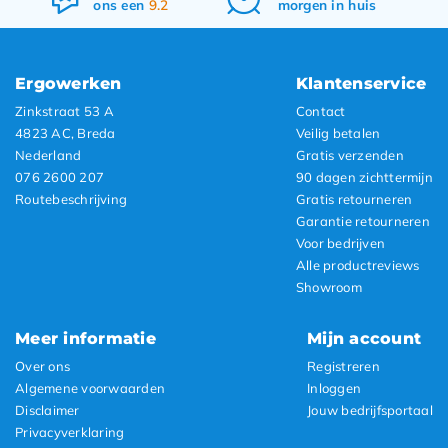
ons een
9.2
morgen in huis
Ergowerken
Klantenservice
Zinkstraat 53 A
Contact
4823 AC, Breda
Veilig betalen
Nederland
Gratis verzenden
076 2600 207
90 dagen zichttermijn
Routebeschrijving
Gratis retourneren
Garantie retourneren
Voor bedrijven
Alle productreviews
Showroom
Meer informatie
Mijn account
Over ons
Registreren
Algemene voorwaarden
Inloggen
Disclaimer
Jouw bedrijfsportaal
Privacyverklaring