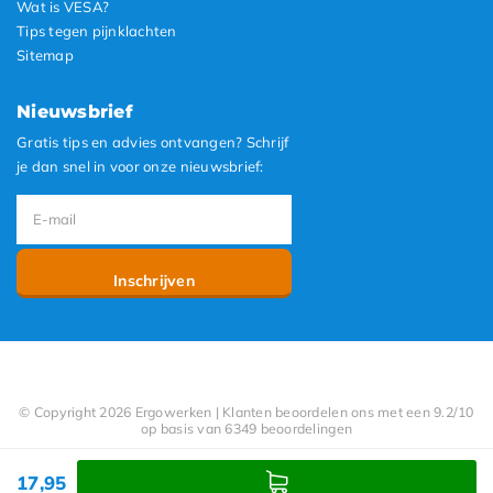
Wat is VESA?
Tips tegen pijnklachten
Sitemap
Nieuwsbrief
Gratis tips en advies ontvangen? Schrijf
je dan snel in voor onze nieuwsbrief:
Inschrijven
© Copyright 2026 Ergowerken | Klanten beoordelen ons met een 9.2/10
op basis van 6349 beoordelingen
17,95