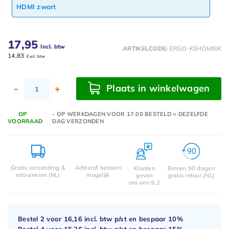
HDMI zwart
17,95
Incl. btw
ARTIKELCODE:
ERGO-KSHDMIBK
14,83
Excl. btw
Plaats in winkelwagen
-
+
OP
- OP WERKDAGEN VOOR 17.00 BESTELD = DEZELFDE
VOORRAAD
DAG VERZONDEN
Gratis verzending &
Achteraf betalen
Klanten
Binnen 90 dagen
retourneren (NL)
mogelijk
geven
gratis retour (NL)
ons een 9.2
Bestel 2 voor
16,16
incl. btw p/st en bespaar
10%
Bestel 4 voor
15,26
incl. btw p/st en bespaar
15%