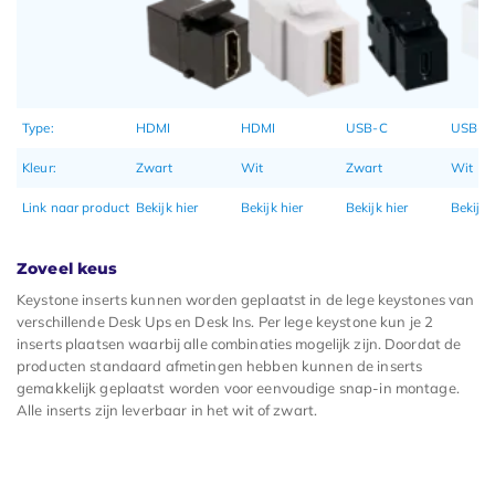
Type:
HDMI
HDMI
USB-C
USB-C
Kleur:
Zwart
Wit
Zwart
Wit
Link naar product
Bekijk hier
Bekijk hier
Bekijk hier
Bekijk 
Zoveel keus
Keystone inserts kunnen worden geplaatst in de lege keystones van
verschillende Desk Ups en Desk Ins. Per lege keystone kun je 2
inserts plaatsen waarbij alle combinaties mogelijk zijn. Doordat de
producten standaard afmetingen hebben kunnen de inserts
gemakkelijk geplaatst worden voor eenvoudige snap-in montage.
Alle inserts zijn leverbaar in het wit of zwart.