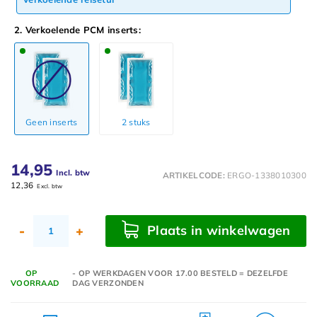
2. Verkoelende PCM inserts:
Geen inserts
2 stuks
14,95
Incl. btw
ARTIKELCODE:
ERGO-1338010300
12,36
Excl. btw
Plaats in winkelwagen
-
+
OP
- OP WERKDAGEN VOOR 17.00 BESTELD = DEZELFDE
VOORRAAD
DAG VERZONDEN