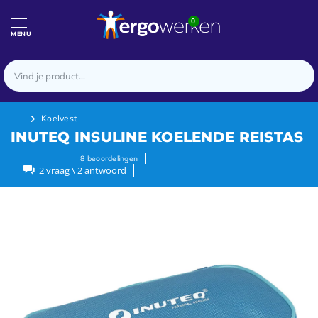
0
MENU
Koelvest
INUTEQ INSULINE KOELENDE REISTAS
8
beoordelingen
2 vraag \ 2 antwoord