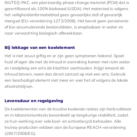
INUTEQ-PAC, een plantaardig phase change material (PCM) dat is
gecertificeerd als 100% biobased (USDA). Het materiaal is volgens
het veiligheidsinformatieblad geen gevaarlijke stof of gevaarlijk
mengsel (EU-verordening 1272/2008). Het bevat geen persistente
of bio-accumulerende bestanddelen, is onoplosbaar in water en
naar verwachting biologisch afbreekbaar.
Bij lekkage van een koelelement
Het is niet acuut giftig en er zijn geen symptomen bekend. Spoel
huid of ogen die met de inhoud in aanraking komen met ruim water
en raadpleeg een arts als klachten aanhouden. Krijgt iemand de
inhoud binnen, neem dan direct contact op met een arts. Gebruik
een beschadigd element niet meer en voer het af volgens de lokale
afvalrichtlijnen.
Levensduur en regelgeving
De koelelementen van de Insuline koelende reistas zijn herbruikbaar
en in laboratoriumtests beoordeeld op langdurige stabiliteit, zodat
ze hun werking over vele koel- en activatiecycli behouden. Alle
Inuteq-producten voldoen aan de Europese REACH-verordening
(1907/2006/EG).