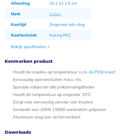
Afmeting
20 x 11 x 5 cm
Merk
Inuteq
Koeltijd
Ongeveer één dag
Koeltechniek
Inuteq PAC
Bekijk specificaties >
Kenmerken product
Houdt de insuline op temperatuur i.c.m.
de PCM insert
Eenvoudig openen/sluiten m.b.v. rits
Speciale vakjes om alle prikbenodigdheden
Houdt de temperatuur op ongeveer 15ºC
Zorgt voor eenvoudig vervoer van Insuline
Gemaakt van 100% 1580D waterdicht polyester
Aluminium laag aan de binnenkant
Downloads