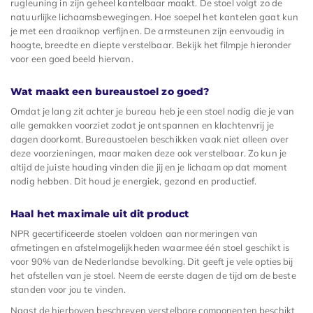
rugleuning in zijn geheel kantelbaar maakt. De stoel volgt zo de
natuurlijke lichaamsbewegingen. Hoe soepel het kantelen gaat kun
je met een draaiknop verfijnen. De armsteunen zijn eenvoudig in
hoogte, breedte en diepte verstelbaar. Bekijk het filmpje hieronder
voor een goed beeld hiervan.
Wat maakt een bureaustoel zo goed?
Omdat je lang zit achter je bureau heb je een stoel nodig die je van
alle gemakken voorziet zodat je ontspannen en klachtenvrij je
dagen doorkomt. Bureaustoelen beschikken vaak niet alleen over
deze voorzieningen, maar maken deze ook verstelbaar. Zo kun je
altijd de juiste houding vinden die jij en je lichaam op dat moment
nodig hebben. Dit houd je energiek, gezond en productief.
Haal het maximale uit dit product
NPR gecertificeerde stoelen voldoen aan normeringen van
afmetingen en afstelmogelijkheden waarmee één stoel geschikt is
voor 90% van de Nederlandse bevolking. Dit geeft je vele opties bij
het afstellen van je stoel. Neem de eerste dagen de tijd om de beste
standen voor jou te vinden.
Naast de hierboven beschreven verstelbare componenten beschikt