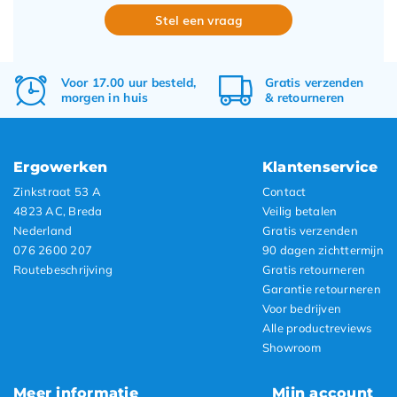
Stel een vraag
Voor 17.00 uur besteld,
Gratis
verzenden
morgen in huis
&
retourneren
Ergowerken
Klantenservice
Zinkstraat 53 A
Contact
4823 AC, Breda
Veilig betalen
Nederland
Gratis verzenden
076 2600 207
90 dagen zichttermijn
Routebeschrijving
Gratis retourneren
Garantie retourneren
Voor bedrijven
Alle productreviews
Showroom
Meer informatie
Mijn account