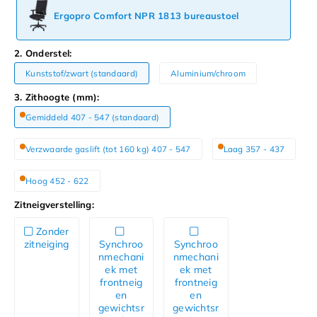
Ergopro Comfort NPR 1813 bureaustoel
2. Onderstel:
Kunststof/zwart (standaard)
Aluminium/chroom
3. Zithoogte (mm):
Gemiddeld 407 - 547 (standaard)
Verzwaarde gaslift (tot 160 kg) 407 - 547
Laag 357 - 437
Hoog 452 - 622
Zitneigverstelling:
Zonder
zitneiging
Synchroo
Synchroo
nmechani
nmechani
ek met
ek met
frontneig
frontneig
en
en
gewichtsr
gewichtsr