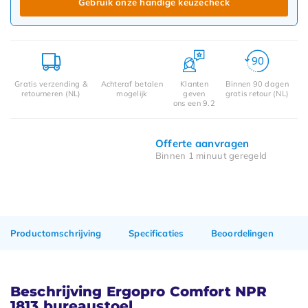
Gebruik onze handige keuzecheck
Gratis verzending &
Achteraf betalen
Klanten
Binnen 90 dagen
retourneren (NL)
mogelijk
geven
gratis retour (NL)
ons een 9.2
Offerte aanvragen
Binnen 1 minuut geregeld
Productomschrijving
Specificaties
Beoordelingen
Beschrijving Ergopro Comfort NPR
1813 bureaustoel