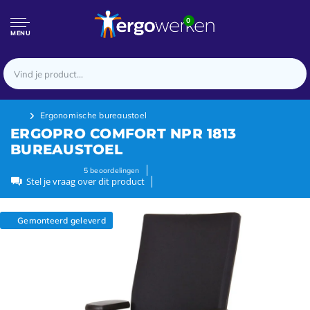
0
MENU
Ergonomische bureaustoel
ERGOPRO COMFORT NPR 1813
BUREAUSTOEL
5
beoordelingen
Stel je vraag over dit product
Gemonteerd geleverd