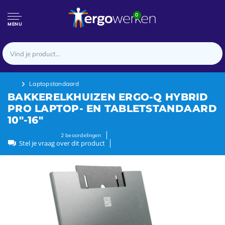
0
MENU
Laptopstandaard
BAKKERELKHUIZEN ERGO-Q HYBRID
PRO LAPTOP- EN TABLETSTANDAARD
10"-16"
2
beoordelingen
Stel je vraag over dit product