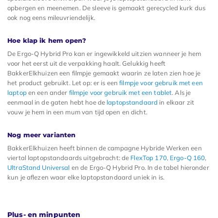
opbergen en meenemen. De sleeve is gemaakt gerecycled kurk dus
ook nog eens mileuvriendelijk.
Hoe klap ik hem open?
De Ergo-Q Hybrid Pro kan er ingewikkeld uitzien wanneer je hem
voor het eerst uit de verpakking haalt. Gelukkig heeft
BakkerElkhuizen een filmpje gemaakt waarin ze laten zien hoe je
het product gebruikt. Let op: er is een
filmpje voor gebruik met een
laptop
en een ander
filmpje voor gebruik met een tablet
. Als je
eenmaal in de gaten hebt hoe de
laptopstandaard
in elkaar zit
vouw je hem in een mum van tijd open en dicht.
Nog meer varianten
BakkerElkhuizen heeft binnen de campagne Hybride Werken een
viertal laptopstandaards uitgebracht: de
FlexTop 170
,
Ergo-Q 160
,
UltraStand Universal
en de Ergo-Q Hybrid Pro. In de tabel hieronder
kun je aflezen waar elke laptopstandaard uniek in is.
Plus- en minpunten