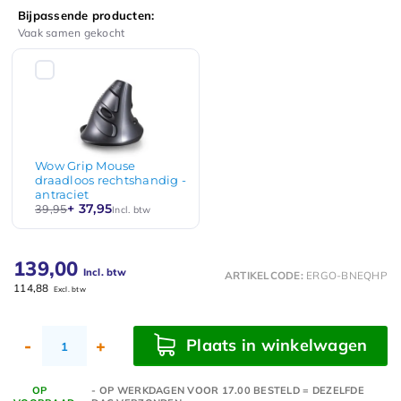
Bijpassende producten:
Vaak samen gekocht
Wow Grip Mouse
draadloos rechtshandig -
antraciet
+ 37,95
39,95
Incl. btw
139,00
Incl. btw
ARTIKELCODE:
ERGO-BNEQHP
114,88
Excl. btw
Plaats in winkelwagen
-
+
OP
- OP WERKDAGEN VOOR 17.00 BESTELD = DEZELFDE