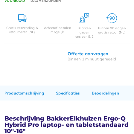
VOORRAAD
DAG VERZONDEN
Gratis verzending &
Achteraf betalen
Klanten
Binnen 90 dagen
retourneren (NL)
mogelijk
geven
gratis retour (NL)
ons een 9.2
Offerte aanvragen
Binnen 1 minuut geregeld
Productomschrijving
Specificaties
Beoordelingen
Beschrijving BakkerElkhuizen Ergo-Q
Hybrid Pro laptop- en tabletstandaard
10"-16"