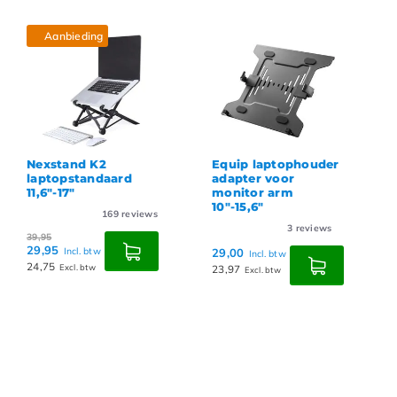
Aanbieding
Nexstand K2
Equip laptophouder
laptopstandaard
adapter voor
11,6"-17"
monitor arm
10"-15,6"
169
reviews
3
reviews
39,95
29,95
Incl. btw
29,00
Incl. btw
24,75
Excl. btw
23,97
Excl. btw