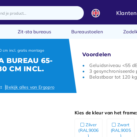
Klanten
Zit-sta bureaus
Bureaustoelen
Zadel
 cm incl. gratis montage
Voordelen
A BUREAU 65-
Geluidsniveau <55 d
80 CM INCL.
3 gesynchroniseerde
Belastbaar tot 120 k
ct
Bekijk alles van Ergopro
Kies de kleur van het frame
Zilver
Zwart
(RAL9006
(RAL9005
)
)