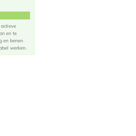
 actieve
an en te
ug en benen
tabel werken.