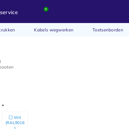
0
service
krukken
Kabels wegwerken
Toetsenborden
B
 pooten
g
:
*
Wit
(RAL9016
)