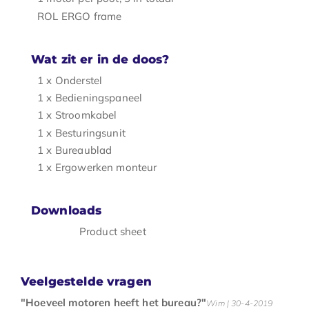
ROL ERGO frame
Wat zit er in de doos?
1 x Onderstel
1 x Bedieningspaneel
1 x Stroomkabel
1 x Besturingsunit
1 x Bureaublad
1 x Ergowerken monteur
Downloads
Product sheet
Veelgestelde vragen
"Hoeveel motoren heeft het bureau?"
Wim | 30-4-2019