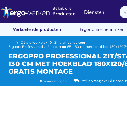
Bekijk alle
Diensten
Producten
Verkoelende producten
Ergonomische muizen
Zit-sta werkplek
Zit sta hoekbureau
Ergopro Professional zit/sta bureau 65-130 cm met hoekblad 180x120/80
ERGOPRO PROFESSIONAL ZIT/ST
130 CM MET HOEKBLAD 180X120/
GRATIS MONTAGE
Stel je vraag over dit produ
0
beoordelingen