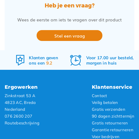
Heb je een vraag?
Wees de eerste om iets te vragen over dit product
Stel een vraag
Voor 17.00 uur besteld,
Gratis
verzenden
morgen in huis
&
retourneren
Ergowerken
Klantenservice
Zinkstraat 53 A
Contact
4823 AC, Breda
Veilig betalen
Nederland
Gratis verzenden
076 2600 207
90 dagen zichttermijn
Routebeschrijving
Gratis retourneren
Garantie retourneren
Voor bedrijven