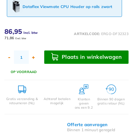
Dataflex Viewmate CPU Houder op rails zwart
86,95
Incl. btw
ARTIKELCODE:
ERGO-DF32323
71,86
Excl. btw
Plaats in winkelwagen
-
+
OP VOORRAAD
Gratis verzending &
Achteraf betalen
Klanten
Binnen 90 dagen
retourneren (NL)
mogelijk
geven
gratis retour (NL)
ons een 9.2
Offerte aanvragen
Binnen 1 minuut geregeld