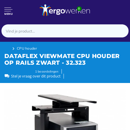
0
MENU
CPU houder
DATAFLEX VIEWMATE CPU HOUDER
OP RAILS ZWART - 32.323
1
beoordelingen
Stel je vraag over dit product