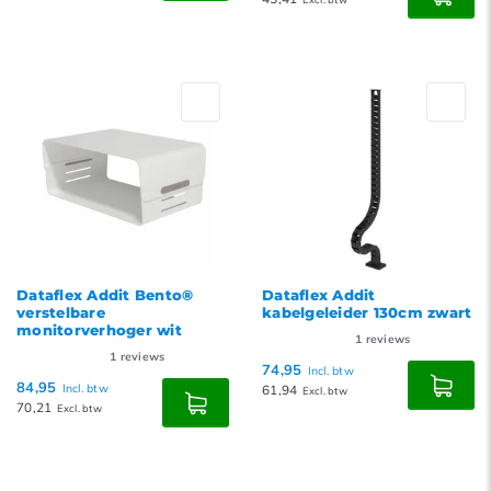
Dataflex Addit Bento®
Dataflex Addit
verstelbare
kabelgeleider 130cm zwart
monitorverhoger wit
1
reviews
1
reviews
74,95
Incl. btw
84,95
Incl. btw
61,94
Excl. btw
70,21
Excl. btw