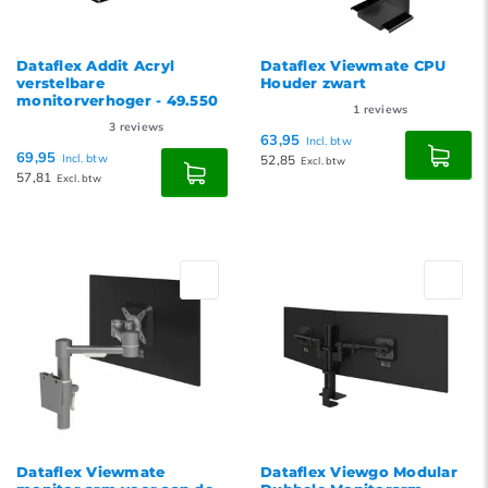
Dataflex Addit Acryl
Dataflex Viewmate CPU
verstelbare
Houder zwart
monitorverhoger - 49.550
1
reviews
3
reviews
63,95
Incl. btw
69,95
Incl. btw
52,85
Excl. btw
57,81
Excl. btw
Dataflex Viewmate
Dataflex Viewgo Modular