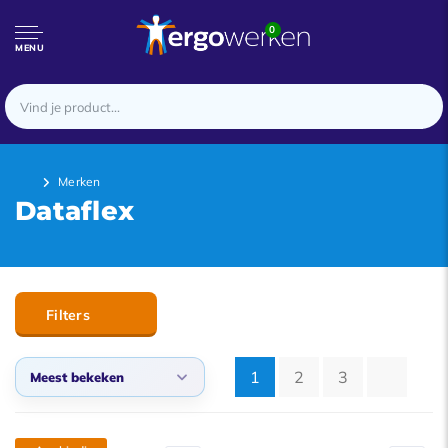
0
MENU
Merken
Dataflex
Filters
1
2
3
Meest bekeken
Meest bekeken