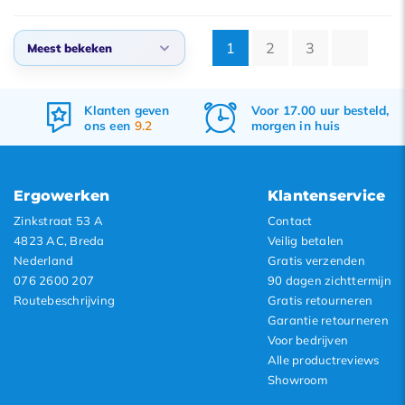
1
2
3
Meest bekeken
Meest bekeken
Voor 17.00 uur besteld,
Gratis
verzenden
Nieuwste producten
morgen in huis
&
retourneren
Laagste prijs
Hoogste prijs
Ergowerken
Klantenservice
Zinkstraat 53 A
Contact
4823 AC, Breda
Veilig betalen
Nederland
Gratis verzenden
076 2600 207
90 dagen zichttermijn
Routebeschrijving
Gratis retourneren
Garantie retourneren
Voor bedrijven
Alle productreviews
Showroom