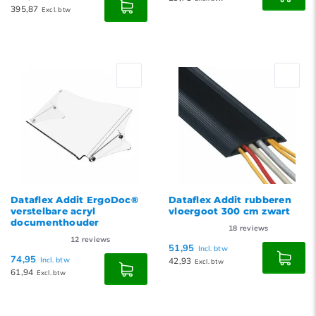
395,87
Excl. btw
Dataflex Addit ErgoDoc®
Dataflex Addit rubberen
verstelbare acryl
vloergoot 300 cm zwart
documenthouder
18
reviews
12
reviews
51,95
Incl. btw
74,95
Incl. btw
42,93
Excl. btw
61,94
Excl. btw