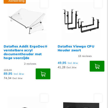
Aanbieding
Nieuwste producten
Laagste prijs
Hoogste prijs
Dataflex Addit ErgoDoc®
Dataflex Viewgo CPU
verstelbare acryl
Houder zwart
documenthouder met
13
reviews
hoge voorzijde
49,95
Incl. btw
2
reviews
41,28
Excl. btw
108,90
89,95
Incl. btw
74,34
Excl. btw