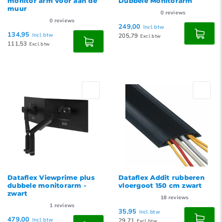
monitor arm voor aan de
Dubbele Monitorarm
muur
0
reviews
0
reviews
249,00
Incl. btw
134,95
Incl. btw
205,79
Excl. btw
111,53
Excl. btw
Dataflex Viewprime plus
Dataflex Addit rubberen
dubbele monitorarm -
vloergoot 150 cm zwart
zwart
18
reviews
1
reviews
35,95
Incl. btw
479,00
Incl. btw
29,71
Excl. btw