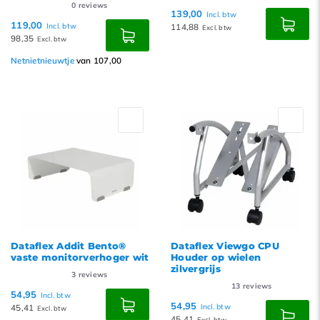
0
reviews
139,00
Incl. btw
119,00
Incl. btw
114,88
Excl. btw
98,35
Excl. btw
Netnietnieuwtje
van 107,00
Dataflex Addit Bento®
Dataflex Viewgo CPU
vaste monitorverhoger wit
Houder op wielen
zilvergrijs
3
reviews
13
reviews
54,95
Incl. btw
54,95
45,41
Incl. btw
Excl. btw
45,41
Excl. btw