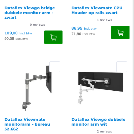
Dataflex Viewgo bridge
Dataflex Viewmate CPU
dubbele monitor arm -
Houder op rails zwart
zwart
1
reviews
0
reviews
86,95
Incl. btw
109,00
Incl. btw
71,86
Excl. btw
90,08
Excl. btw
Dataflex Viewmate
Dataflex Viewgo dubbele
monitorarm - bureau
monitor arm wit
52.662
2
reviews